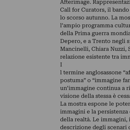
Afterimage. Rappresentazio
Call for Curators, il band
lo scorso autunno. La most
l’ampio programma cultura
della Prima guerra mondia
Depero, e a Trento negli sp
Mancinelli, Chiara Nuzzi, 
relazione esistente tra i
I
l termine anglosassone “a
postuma” o “immagine fant
un’immagine continua a r
visione della stessa è cess
La mostra espone le poten
immagini e la persistenza 
della realtà. Le immagini,
descrizione degli scenari