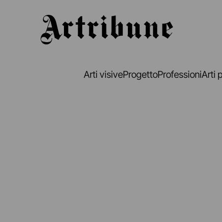
Artribune
Arti visive
Progetto
Professioni
Arti 