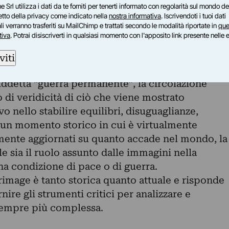
tire dal secolo scorso, infatti, il teatro del
e Srl utilizza i dati da te forniti per tenerti informato con regolarità sul mondo del
ne comunicato alle masse. Propaganda,
petto della privacy come indicato nella
nostra informativa
. Iscrivendoti i tuoi dati
i verranno trasferiti su MailChimp e trattati secondo le modalità riportate in
que
evisione e web rendono la guerra reale, “live”; la
tiva
. Potrai disiscriverti in qualsiasi momento con l'apposito link presente nelle 
a l’opinione pubblica, costruisce il consenso o il
sivo della rappresentazione acquista una portata
viti
edenti.
iddetta “guerra permanente”, la circolazione
o di veridicità di ciò che viene mostrato
 nello stabilire equilibri, disuguaglianze,
n un momento storico in cui è virtualmente
mente aggiornati su quanto accade nel mondo, la
le sia il ruolo assunto dalle immagini nella
na condizione di pace o di guerra.
terimage è tanto storica quanto attuale e risponde
rnire gli strumenti critici per analizzare e
sempre più complessa.