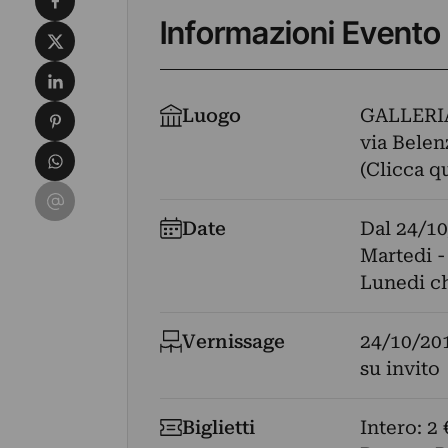
Informazioni Evento
Condividi su X
Condividi su LinkedIn
Condividi su Pinterest
Luogo
GALLERI
via Belenz
Condividi su WhatsApp
(Clicca q
Condividi su Email
Date
Dal
24/10
Martedi -
Lunedi c
Vernissage
24/10/20
su invito
Biglietti
Intero: 2