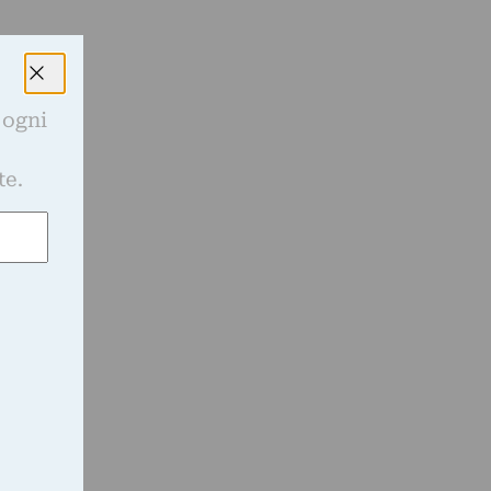
 ogni
e
te.
e