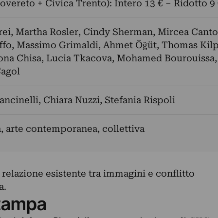
vereto + Civica Trento): Intero 13 € – Ridotto 9
ei
,
Martha Rosler
,
Cindy Sherman
,
Mircea Canto
ffo
,
Massimo Grimaldi
,
Ahmet Öğüt
,
Thomas Kil
ona Chisa
,
Lucia Tkacova
,
Mohamed Bourouissa
,
Cagol
ancinelli
,
Chiara Nuzzi
,
Stefania Rispoli
a, arte contemporanea, collettiva
 relazione esistente tra immagini e conflitto
a.
tampa