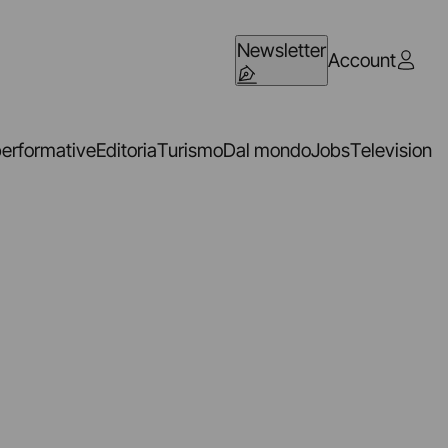
Newsletter
Account
performative
Editoria
Turismo
Dal mondo
Jobs
Television