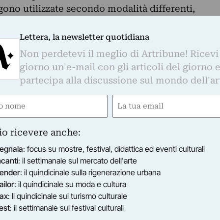
ngono utilizzate secondo modalità differenti,
iù libere e autonome.
 del padre del fotogiornalismo moderno Robert
Lettera, la newsletter quotidiana
 che grazie all’utilizzo della tecnologia
Non perdetevi il meglio di Artribune! Ricevi
e fatti e avvenimenti su scala mondiale, la
giorno un'e-mail con gli articoli del giorno 
ento di riflessione sullo statuto e sulla
partecipa alla discussione sul mondo dell'ar
che narrano la guerra. Attraverso il lavoro di
e
Email
rovenienza culturale e geografica, Afterimage
emporale che va dagli anni Cinquanta ai giorni
ired)
(Required)
io ricevere anche:
 artisti internazionali come Cindy Sherman,
egnala
: focus su mostre, festival, didattica ed eventi culturali
, Hito Steyerl, Massimo Grimaldi e dei più
ncanti
: il settimanale sul mercato dell'arte
 Adelita Husni-Bey, Leone Contini, Camilla De
ender
: il quindicinale sulla rigenerazione urbana
zi.
ailor
: il quindicinale su moda e cultura
noda tra video, fotografie e installazioni e prend
ax
: Il quindicinale sul turismo culturale
 essere definita una vera e propria rivoluzione
est
: il settimanale sui festival culturali