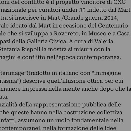
ni del conflitto è il progetto vincitore di CXC
o nazionale per curatori under 35 indetto dal Mart
ra si inserisce in Mart /Grande guerra 2014,
le ideato dal Mart in occasione del Centenario
le che si sviluppa a Rovereto, in Museo e a Casa
azi della Galleria Civica. A cura di Valeria
Stefania Rispoli la mostra si misura con la
mmagini e conflitto nell’epoca contemporanea.
fterimage”(tradotto in italiano con “immagine
asma”) descrive quell’illusione ottica per cui
imanere impressa nella mente anche dopo che l
ata.
zialità della rappresentazione pubblica delle
che queste hanno nella costruzione collettiva
 infatti, assumono un ruolo fondamentale nella
 contemporanei, nella formazione delle idee