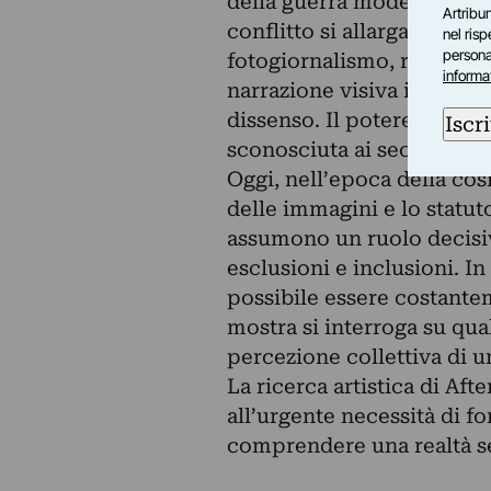
della guerra moderna: a par
Artribun
conflitto si allarga e vie
nel ris
personal
fotogiornalismo, radio, tel
informa
narrazione visiva influenz
dissenso. Il potere persua
Iscri
sconosciuta ai secoli prec
Oggi, nell’epoca della cos
delle immagini e lo statut
assumono un ruolo decisivo
esclusioni e inclusioni. I
possibile essere costante
mostra si interroga su qua
percezione collettiva di u
La ricerca artistica di Af
all’urgente necessità di fo
comprendere una realtà 