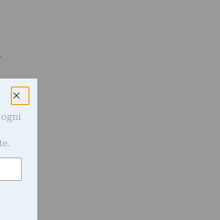
l
o
 ogni
n
e
te.
e