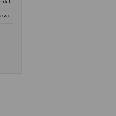
o dal
nova.