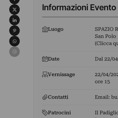
Informazioni Evento
Condividi su X
Condividi su LinkedIn
Condividi su Pinterest
Luogo
SPAZIO R
San Polo 
Condividi su WhatsApp
(Clicca q
Condividi su Email
Date
Dal
22/04
Vernissage
22/04/20
ore 15
Contatti
Email:
bu
Patrocini
Il Padigl