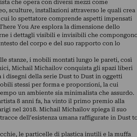
tista che opera con diversi mezzi come
, sculture, installazioni attraverso le quali crea
n cui lo spettatore comprende aspetti impensati
o There You Are esplora la dimensione dello
ne i dettagli visibili e invisibili che compongon
ontesto del corpo e del suo rapporto con lo
e stanze, i mobili montati lungo le pareti, così
ici, Michail Michailov conquista gli spazi liberi
a i disegni della serie Dust to Dust in oggetti
obili stessi per forma e proporzioni, la cui
 tempo un ambiente sia minimalista che assurdo.
artista 8 anni fa, ha vinto il primo premio alla
igi nel 2018. Michail Michailov spiega il suo
 tracce dell’esistenza umana raffigurate in Dust t
chie, le particelle di plastica inutili e la muffa