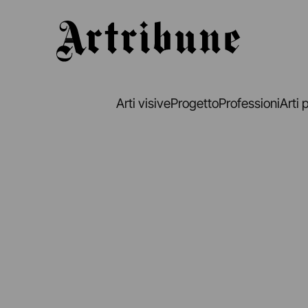
Artribune
Arti visive
Progetto
Professioni
Arti 