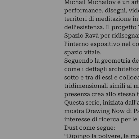
Michail Michailov è un ar
performance, disegni, video
territori di meditazione i
dell’esistenza. Il progett
Spazio Ravà per ridisegnar
l’interno espositivo nel c
spazio vitale.
Seguendo la geometria dell
come i dettagli architetton
sotto e tra di essi e colloc
tridimensionali simili ai m
presenza crea allo stesso
Questa serie, iniziata dall’
mostra Drawing Now di Par
interesse di ricerca per le
Dust come segue:
“Dipingo la polvere, le mac