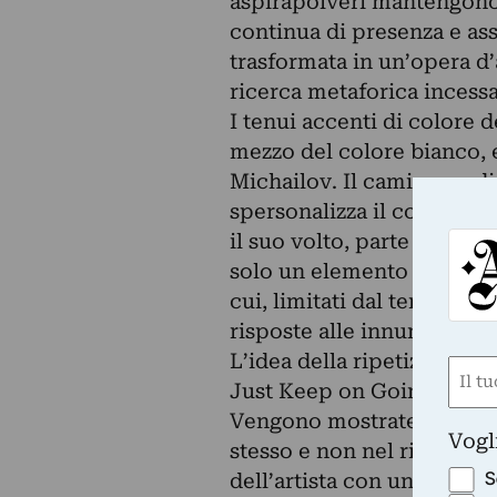
aspirapolveri mantengono 
continua di presenza e ass
trasformata in un’opera d’
ricerca metaforica incessa
I tenui accenti di colore d
mezzo del colore bianco,
Michailov. Il camice medic
spersonalizza il corpo me
il suo volto, parte dell’i
solo un elemento del cicl
cui, limitati dal tempo de
risposte alle innumerevo
L’idea della ripetizione se
Nom
Just Keep on Going, anche
(Obbli
Vengono mostrate azioni c
Nome
Vogl
stesso e non nel risultato 
S
dell’artista con un ambien