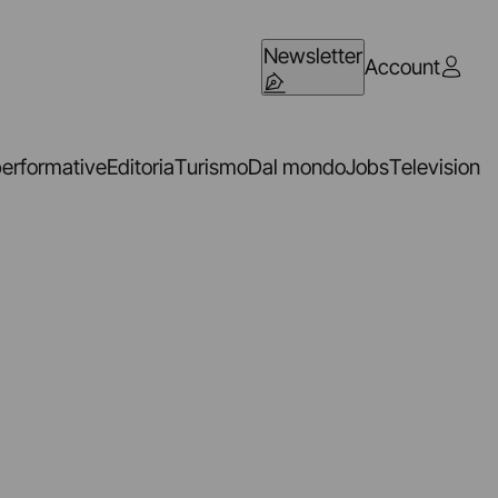
Newsletter
Account
performative
Editoria
Turismo
Dal mondo
Jobs
Television