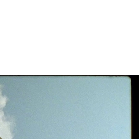
(CSC), Ferrara
Off APS, Lake
Como Creativity
Week, MART,
Viscontea Casa
d’Aste