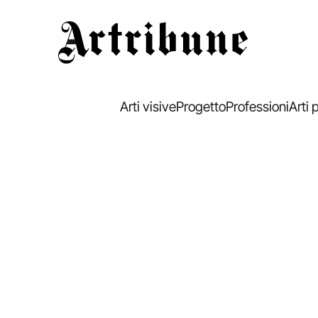
Artribune
Arti visive
Progetto
Professioni
Arti 