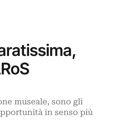
aratissima,
ARoS
one museale, sono gli
 opportunità in senso più