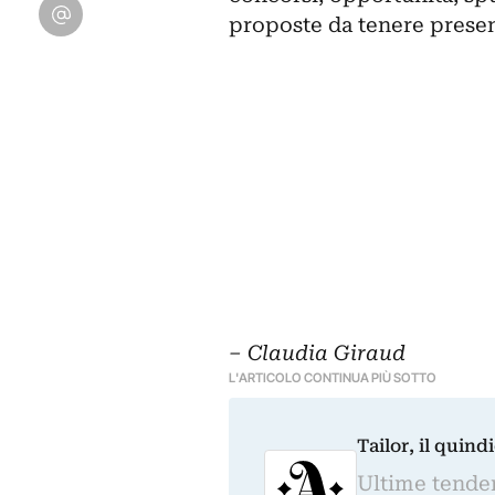
Condividi su Email
proposte da tenere prese
– Claudia Giraud
L'ARTICOLO CONTINUA PIÙ SOTTO
Tailor, il quin
Ultime tendenz