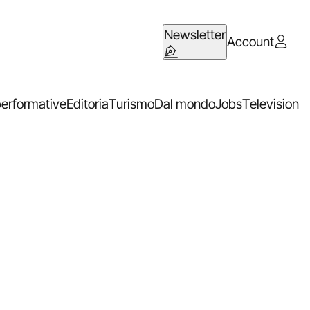
Newsletter
Account
performative
Editoria
Turismo
Dal mondo
Jobs
Television