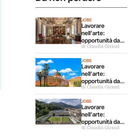
JOBS
Lavorare
nell’arte:
opportunità da
di Claudia Giraud
MUSE e Castel
Belasi, Artribune,
JOBS
Centro Pecci e
Lavorare
Casa Masaccio,
nell’arte:
Comune di
opportunità da
Genova
di Claudia Giraud
Comune Milano,
Fondazione
JOBS
Teatro Piemonte
Lavorare
Europa, TV
nell’arte:
Sorrisi&Canzoni,
opportunità da
Fondazione
di Claudia Giraud
Centro Studi
Alghero
Criminologici