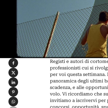
Condividi su Facebook
Registi e autori di cortome
professionisti cui si rivo
Condividi su X
per voi questa settimana. 
Condividi su LinkedIn
panoramica degli ultimi ba
scadenza, e alle opportuni
Condividi su Pinterest
volo. Vi ricordiamo che s
Condividi su WhatsApp
invitiamo a iscrivervi per
concorsi, opportunità, spu