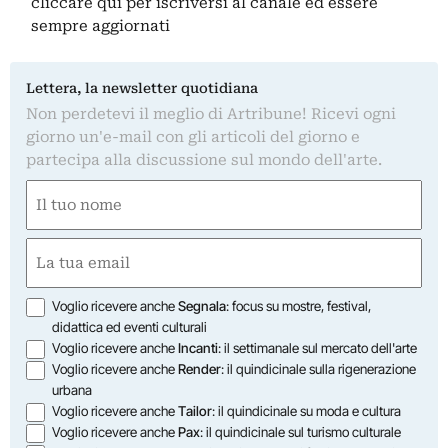
cliccare qui
per iscriversi al canale ed essere
sempre aggiornati
Lettera, la newsletter quotidiana
Non perdetevi il meglio di Artribune! Ricevi ogni
giorno un'e-mail con gli articoli del giorno e
partecipa alla discussione sul mondo dell'arte.
Nome
(Required)
First
Email
(Required)
Opzioni
Voglio ricevere anche
Segnala
: focus su mostre, festival,
didattica ed eventi culturali
Voglio ricevere anche
Incanti
: il settimanale sul mercato dell'arte
Voglio ricevere anche
Render
: il quindicinale sulla rigenerazione
urbana
Voglio ricevere anche
Tailor
: il quindicinale su moda e cultura
Voglio ricevere anche
Pax
: il quindicinale sul turismo culturale