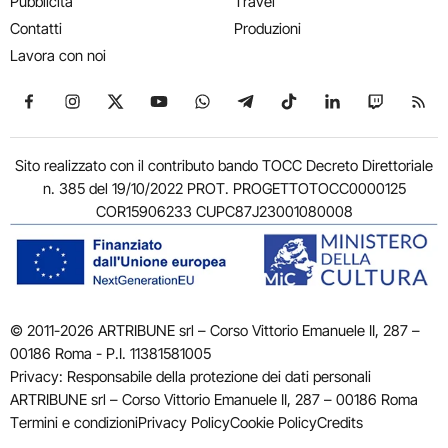
Pubblicità
Travel
Contatti
Produzioni
Lavora con noi
Seguici su Facebook
Seguici su Instagram
Seguici su X
Seguici su YouTube
Seguici su WhatsApp
Seguici su Telegram
Seguici su TikTok
Seguici su Link
Seguici su
Segui
Sito realizzato con il contributo bando TOCC Decreto Direttoriale
n. 385 del 19/10/2022 PROT. PROGETTOTOCC0000125
COR15906233 CUPC87J23001080008
© 2011-2026 ARTRIBUNE srl – Corso Vittorio Emanuele II, 287 –
00186 Roma - P.I. 11381581005
Privacy: Responsabile della protezione dei dati personali
ARTRIBUNE srl – Corso Vittorio Emanuele II, 287 – 00186 Roma
Termini e condizioni
Privacy Policy
Cookie Policy
Credits