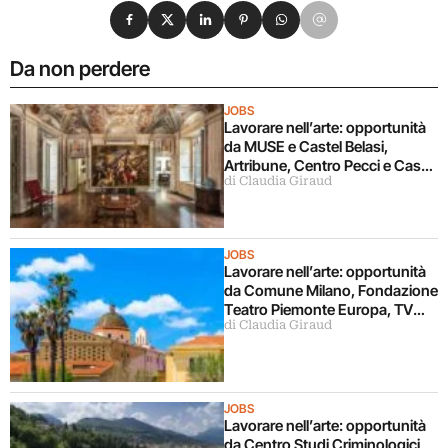
Condividi su Facebook
Condividi su X
Condividi su LinkedIn
Condividi su Pinterest
Condividi su WhatsApp
Condividi su Email
Da non perdere
JOBS
Lavorare nell’arte: opportunità
da MUSE e Castel Belasi,
Artribune, Centro Pecci e Casa
di Claudia Giraud
Masaccio, Comune di Genova
JOBS
Lavorare nell’arte: opportunità
da Comune Milano, Fondazione
Teatro Piemonte Europa, TV
di Claudia Giraud
Sorrisi&Canzoni, Fondazione
Alghero
JOBS
Lavorare nell’arte: opportunità
da Centro Studi Criminologici