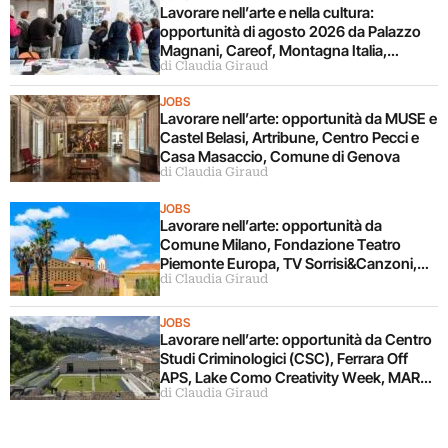
Lavorare nell’arte e nella cultura:
opportunità di agosto 2026 da Palazzo
Magnani, Careof, Montagna Italia,
di Claudia Giraud
Fondazione CR Firenze
JOBS
Lavorare nell’arte: opportunità da MUSE e
Castel Belasi, Artribune, Centro Pecci e
Casa Masaccio, Comune di Genova
di Claudia Giraud
JOBS
Lavorare nell’arte: opportunità da
Comune Milano, Fondazione Teatro
Piemonte Europa, TV Sorrisi&Canzoni,
di Claudia Giraud
Fondazione Alghero
JOBS
Lavorare nell’arte: opportunità da Centro
Studi Criminologici (CSC), Ferrara Off
APS, Lake Como Creativity Week, MART,
di Claudia Giraud
Viscontea Casa d’Aste