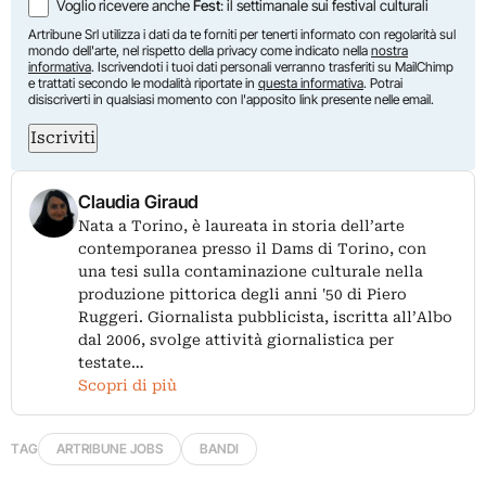
Voglio ricevere anche
Fest
: il settimanale sui festival culturali
Artribune Srl utilizza i dati da te forniti per tenerti informato con regolarità sul
mondo dell'arte, nel rispetto della privacy come indicato nella
nostra
informativa
. Iscrivendoti i tuoi dati personali verranno trasferiti su MailChimp
e trattati secondo le modalità riportate in
questa informativa
. Potrai
disiscriverti in qualsiasi momento con l'apposito link presente nelle email.
Iscriviti
Claudia Giraud
Nata a Torino, è laureata in storia dell’arte
contemporanea presso il Dams di Torino, con
una tesi sulla contaminazione culturale nella
produzione pittorica degli anni '50 di Piero
Ruggeri. Giornalista pubblicista, iscritta all’Albo
dal 2006, svolge attività giornalistica per
testate…
Scopri di più
TAG
ARTRIBUNE JOBS
BANDI