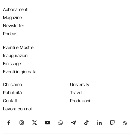
Abbonamenti
Magazine
Newsletter
Podcast
Eventi e Mostre
Inaugurazioni
Finissage
Eventi in giornata
Chi siamo
University
Pubblicità
Travel
Contatti
Produzioni
Lavora con noi
Seguici su Facebook
Seguici su Instagram
Seguici su X
Seguici su YouTube
Seguici su WhatsApp
Seguici su Telegram
Seguici su TikTok
Seguici su Link
Seguici su
Segui