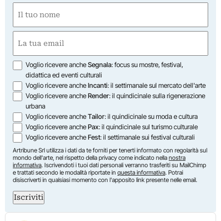
Nome
(Required)
First
Email
(Required)
Opzioni
Voglio ricevere anche
Segnala
: focus su mostre, festival,
didattica ed eventi culturali
Voglio ricevere anche
Incanti
: il settimanale sul mercato dell'arte
Voglio ricevere anche
Render
: il quindicinale sulla rigenerazione
urbana
Voglio ricevere anche
Tailor
: il quindicinale su moda e cultura
Voglio ricevere anche
Pax
: il quindicinale sul turismo culturale
Voglio ricevere anche
Fest
: il settimanale sui festival culturali
Artribune Srl utilizza i dati da te forniti per tenerti informato con regolarità sul
mondo dell'arte, nel rispetto della privacy come indicato nella
nostra
informativa
. Iscrivendoti i tuoi dati personali verranno trasferiti su MailChimp
e trattati secondo le modalità riportate in
questa informativa
. Potrai
disiscriverti in qualsiasi momento con l'apposito link presente nelle email.
Iscriviti