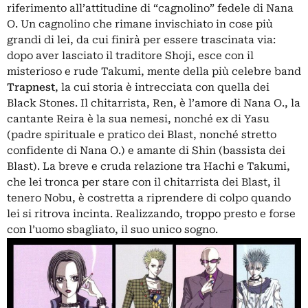
riferimento all’attitudine di “cagnolino” fedele di Nana
O. Un cagnolino che rimane invischiato in cose più
grandi di lei, da cui finirà per essere trascinata via:
dopo aver lasciato il traditore Shoji, esce con il
misterioso e rude Takumi, mente della più celebre band
Trapnest
, la cui storia è intrecciata con quella dei
Black Stones. Il chitarrista, Ren, è l’amore di Nana O., la
cantante Reira è la sua nemesi, nonché ex di Yasu
(padre spirituale e pratico dei Blast, nonché stretto
confidente di Nana O.) e amante di Shin (bassista dei
Blast). La breve e cruda relazione tra Hachi e Takumi,
che lei tronca per stare con il chitarrista dei Blast, il
tenero Nobu, è costretta a riprendere di colpo quando
lei si ritrova incinta. Realizzando, troppo presto e forse
con l’uomo sbagliato, il suo unico sogno.