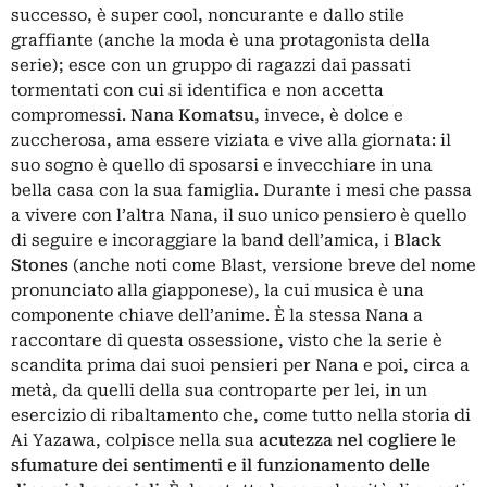
successo, è super cool, noncurante e dallo stile
graffiante (anche la moda è una protagonista della
serie); esce con un gruppo di ragazzi dai passati
tormentati con cui si identifica e non accetta
compromessi.
Nana
Komatsu
, invece, è dolce e
zuccherosa, ama essere viziata e vive alla giornata: il
suo sogno è quello di sposarsi e invecchiare in una
bella casa con la sua famiglia. Durante i mesi che passa
a vivere con l’altra Nana, il suo unico pensiero è quello
di seguire e incoraggiare la band dell’amica, i
Black
Stones
(anche noti come Blast, versione breve del nome
pronunciato alla giapponese), la cui musica è una
componente chiave dell’anime. È la stessa Nana a
raccontare di questa ossessione, visto che la serie è
scandita prima dai suoi pensieri per Nana e poi, circa a
metà, da quelli della sua controparte per lei, in un
esercizio di ribaltamento che, come tutto nella storia di
Ai Yazawa, colpisce nella sua
acutezza nel cogliere le
sfumature dei sentimenti e il funzionamento delle