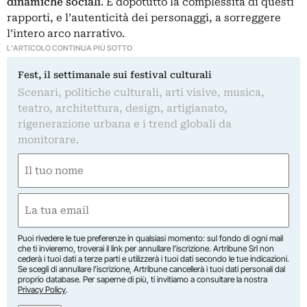
dinamiche sociali
. È dopotutto la complessità di questi
rapporti, e l’autenticità dei personaggi, a sorreggere
l’intero arco narrativo.
L'ARTICOLO CONTINUA PIÙ SOTTO
Fest, il settimanale sui festival culturali
Scenari, politiche culturali, arti visive, musica,
teatro, architettura, design, artigianato,
rigenerazione urbana e i trend globali da
monitorare.
Nome
(Required)
First
Email
(Required)
Puoi rivedere le tue preferenze in qualsiasi momento: sul fondo di ogni mail
che ti invieremo, troverai il link per annullare l’iscrizione. Artribune Srl non
cederà i tuoi dati a terze parti e utilizzerà i tuoi dati secondo le tue indicazioni.
Se scegli di annullare l’iscrizione, Artribune cancellerà i tuoi dati personali dal
proprio database. Per saperne di più, ti invitiamo a consultare la nostra
Privacy Policy
.