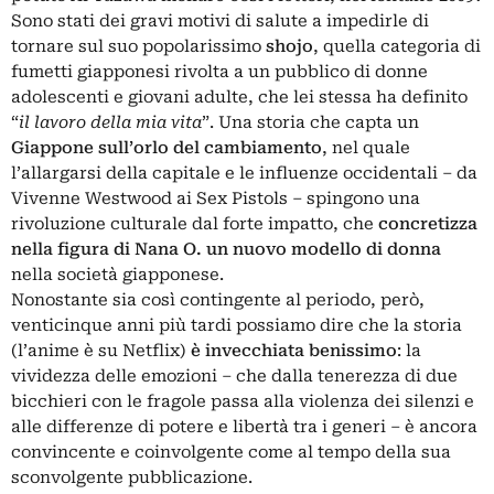
Sono stati dei gravi motivi di salute a impedirle di
tornare sul suo popolarissimo
shojo
, quella categoria di
fumetti giapponesi rivolta a un pubblico di donne
adolescenti e giovani adulte, che lei stessa ha definito
“
il lavoro della mia vita
”. Una storia che capta un
Giappone sull’orlo del cambiamento
, nel quale
l’allargarsi della capitale e le influenze occidentali – da
Vivenne Westwood ai Sex Pistols – spingono una
rivoluzione culturale dal forte impatto, che
concretizza
nella figura di Nana O. un nuovo modello di donna
nella società giapponese.
Nonostante sia così contingente al periodo, però,
venticinque anni più tardi possiamo dire che la storia
(l’anime è su Netflix)
è invecchiata benissimo
: la
vividezza delle emozioni – che dalla tenerezza di due
bicchieri con le fragole passa alla violenza dei silenzi e
alle differenze di potere e libertà tra i generi – è ancora
convincente e coinvolgente come al tempo della sua
sconvolgente pubblicazione.