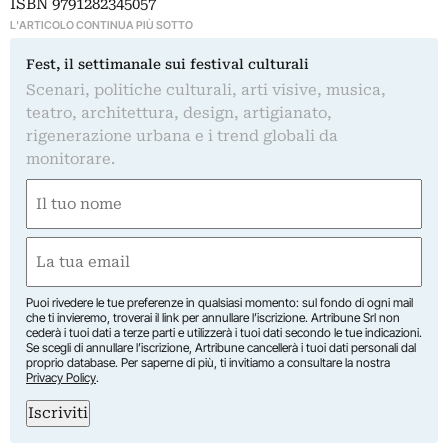
ISBN 9791282345057
L'ARTICOLO CONTINUA PIÙ SOTTO
Fest, il settimanale sui festival culturali
Scenari, politiche culturali, arti visive, musica,
teatro, architettura, design, artigianato,
rigenerazione urbana e i trend globali da
monitorare.
Nome
(Required)
First
Email
(Required)
Puoi rivedere le tue preferenze in qualsiasi momento: sul fondo di ogni mail
che ti invieremo, troverai il link per annullare l’iscrizione. Artribune Srl non
cederà i tuoi dati a terze parti e utilizzerà i tuoi dati secondo le tue indicazioni.
Se scegli di annullare l’iscrizione, Artribune cancellerà i tuoi dati personali dal
proprio database. Per saperne di più, ti invitiamo a consultare la nostra
Privacy Policy
.
Iscriviti