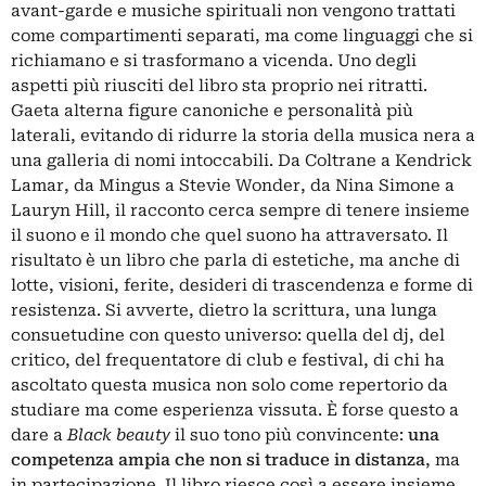
avant-garde e musiche spirituali non vengono trattati
come compartimenti separati, ma come linguaggi che si
richiamano e si trasformano a vicenda. Uno degli
aspetti più riusciti del libro sta proprio nei ritratti.
Gaeta alterna figure canoniche e personalità più
laterali, evitando di ridurre la storia della musica nera a
una galleria di nomi intoccabili. Da Coltrane a Kendrick
Lamar, da Mingus a Stevie Wonder, da Nina Simone a
Lauryn Hill, il racconto cerca sempre di tenere insieme
il suono e il mondo che quel suono ha attraversato. Il
risultato è un libro che parla di estetiche, ma anche di
lotte, visioni, ferite, desideri di trascendenza e forme di
resistenza. Si avverte, dietro la scrittura, una lunga
consuetudine con questo universo: quella del dj, del
critico, del frequentatore di club e festival, di chi ha
ascoltato questa musica non solo come repertorio da
studiare ma come esperienza vissuta. È forse questo a
dare a
Black beauty
il suo tono più convincente:
una
competenza ampia che non si traduce in distanza
, ma
in partecipazione. Il libro riesce così a essere insieme