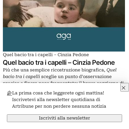
Quel bacio tra i capelli – Cinzia Pedone
Quel bacio tra i capelli – Cinzia Pedone
Più che una semplice ricostruzione biografica,
Quel
bacio tra i capelli
sceglie un punto d’osservazione
preciso e finora poco frequentato: il breve soggiorno di
Pino Pascali
a Turi tra il 1943 e il 1944, durante lo
La prima cosa che leggerete ogni mattina!
sfollamento della famiglia da Bari sotto i
Iscrivetevi alla newsletter quotidiana di
bombardamenti. È proprio in questo scarto temporale,
Artribune per non perdere nessuna notizia
apparentemente marginale, che Cinzia Pedone
individua una soglia decisiva per comprendere la
Iscriviti alla newsletter
formazione emotiva e immaginativa dell’artista. Il libro