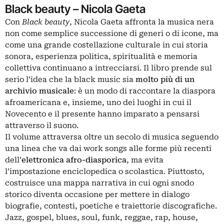
Black beauty – Nicola Gaeta
Con
Black beauty
, Nicola Gaeta affronta la musica nera
non come semplice successione di generi o di icone, ma
come una grande costellazione culturale in cui storia
sonora, esperienza politica, spiritualità e memoria
collettiva continuano a intrecciarsi. Il libro prende sul
serio l’idea che la black music sia
molto più di un
archivio musicale
: è un modo di raccontare la diaspora
afroamericana e, insieme, uno dei luoghi in cui il
Novecento e il presente hanno imparato a pensarsi
attraverso il suono.
Il volume attraversa oltre un secolo di musica seguendo
una linea che va dai work songs alle forme più recenti
dell’
elettronica afro-diasporica
, ma evita
l’impostazione enciclopedica o scolastica. Piuttosto,
costruisce una mappa narrativa in cui ogni snodo
storico diventa occasione per mettere in dialogo
biografie, contesti, poetiche e traiettorie discografiche.
Jazz, gospel, blues, soul, funk, reggae, rap, house,