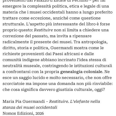
provenienti dal Palazzo d’Estate di Pechino – per far
emergere la complessità politica, etica e legale di una
materia che i musei occidentali hanno a lungo preferito
trattare come eccezione, anziché come questione
strutturale. L’aspetto più interessante del libro è forse
proprio questo:
Restituire
non si limita a chiedere una
correzione del passato, ma invita a ripensare
radicalmente il presente dei musei. Tra antropologia,
diritto, storia e politica, Guermandi mostra come le
richieste provenienti dai Paesi africani e dalle
comunità indigene abbiano incrinato l’idea stessa di
neutralità museale, costringendo le istituzioni culturali
a confrontarsi con la propria
genealogia coloniale
. Ne
esce un saggio lucido e molto necessario, che non offre
scorciatoie ma impone una domanda non più rinviabile:
che cosa significa davvero giustizia culturale, oggi?
Maria Pia Guermandi –
Restituire. L’elefante nella
stanza dei musei occidentali
Nomos Edizioni, 2026