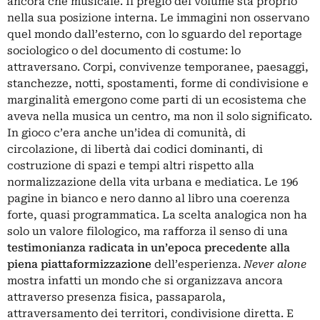
ancora che musicale. Il pregio del volume sta proprio
nella sua posizione interna. Le immagini non osservano
quel mondo dall’esterno, con lo sguardo del reportage
sociologico o del documento di costume: lo
attraversano. Corpi, convivenze temporanee, paesaggi,
stanchezze, notti, spostamenti, forme di condivisione e
marginalità emergono come parti di un ecosistema che
aveva nella musica un centro, ma non il solo significato.
In gioco c’era anche un’idea di comunità, di
circolazione, di libertà dai codici dominanti, di
costruzione di spazi e tempi altri rispetto alla
normalizzazione della vita urbana e mediatica. Le 196
pagine in bianco e nero danno al libro una coerenza
forte, quasi programmatica. La scelta analogica non ha
solo un valore filologico, ma rafforza il senso di una
testimonianza radicata in un’epoca precedente alla
piena piattaformizzazione
dell’esperienza.
Never alone
mostra infatti un mondo che si organizzava ancora
attraverso presenza fisica, passaparola,
attraversamento dei territori, condivisione diretta. E