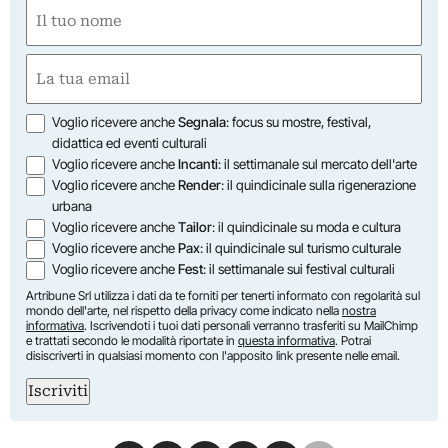
Nome
(Required)
First
Email
(Required)
Opzioni
Voglio ricevere anche
Segnala
: focus su mostre, festival,
didattica ed eventi culturali
Voglio ricevere anche
Incanti
: il settimanale sul mercato dell'arte
Voglio ricevere anche
Render
: il quindicinale sulla rigenerazione
urbana
Voglio ricevere anche
Tailor
: il quindicinale su moda e cultura
Voglio ricevere anche
Pax
: il quindicinale sul turismo culturale
Voglio ricevere anche
Fest
: il settimanale sui festival culturali
Artribune Srl utilizza i dati da te forniti per tenerti informato con regolarità sul
mondo dell'arte, nel rispetto della privacy come indicato nella
nostra
informativa
. Iscrivendoti i tuoi dati personali verranno trasferiti su MailChimp
e trattati secondo le modalità riportate in
questa informativa
. Potrai
disiscriverti in qualsiasi momento con l'apposito link presente nelle email.
Iscriviti