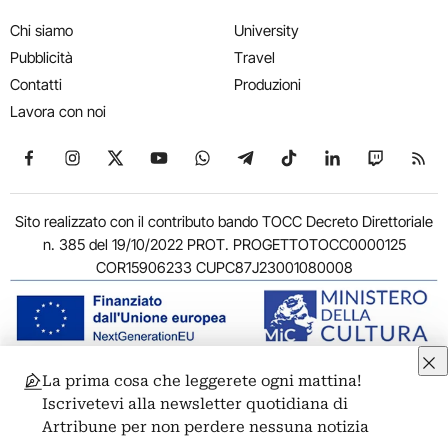
Chi siamo
University
Pubblicità
Travel
Contatti
Produzioni
Lavora con noi
Seguici su Facebook
Seguici su Instagram
Seguici su X
Seguici su YouTube
Seguici su WhatsApp
Seguici su Telegram
Seguici su TikTok
Seguici su Link
Seguici su
Segui
Sito realizzato con il contributo bando TOCC Decreto Direttoriale
n. 385 del 19/10/2022 PROT. PROGETTOTOCC0000125
COR15906233 CUPC87J23001080008
La prima cosa che leggerete ogni mattina!
© 2011-2026 ARTRIBUNE srl – Corso Vittorio Emanuele II, 287 –
Iscrivetevi alla newsletter quotidiana di
00186 Roma - P.I. 11381581005
Artribune per non perdere nessuna notizia
Privacy: Responsabile della protezione dei dati personali