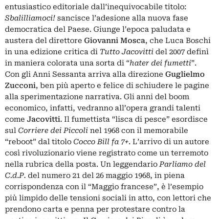
entusiastico editoriale dall’inequivocabile titolo:
Sbalilliamoci!
sancisce l’adesione alla nuova fase
democratica del Paese. Giunge l’epoca paludata e
austera del direttore
Giovanni Mosca
, che Luca Boschi
in una edizione critica di
Tutto Jacovitti
del 2007 definì
in maniera colorata una sorta di “
hater dei fumetti
”.
Con gli Anni Sessanta arriva alla direzione
Guglielmo
Zucconi
, ben più aperto e felice di schiudere le pagine
alla sperimentazione narrativa. Gli anni del boom
economico, infatti, vedranno all’opera grandi talenti
come
Jacovitti
. Il fumettista “lisca di pesce” esordisce
sul
Corriere dei Piccoli
nel 1968 con il memorabile
“reboot” dal titolo
Cocco Bill fa 7+
. L’arrivo di un autore
così rivoluzionario viene registrato come un terremoto
nella rubrica della posta. Un leggendario
Parliamo del
C.d.P.
del numero 21 del 26 maggio 1968, in piena
corrispondenza con il “Maggio francese”, è l’esempio
più limpido delle tensioni sociali in atto, con lettori che
prendono carta e penna per protestare contro la