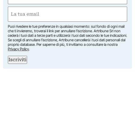
First
Email
(Required)
Puoi rivedere le tue preferenze in qualsiasi momento: sul fondo di ogni mail
che ti invieremo, troverai il link per annullare l’iscrizione. Artribune Srl non
cederà i tuoi dati a terze parti e utilizzerà i tuoi dati secondo le tue indicazioni.
Se scegli di annullare l’iscrizione, Artribune cancellerà i tuoi dati personali dal
proprio database. Per saperne di più, ti invitiamo a consultare la nostra
Privacy Policy
.
Iscriviti