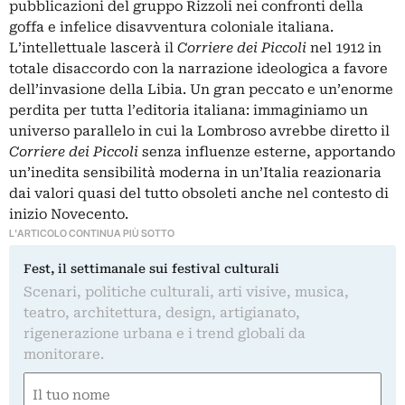
pubblicazioni del gruppo Rizzoli nei confronti della
goffa e infelice disavventura coloniale italiana.
L’intellettuale lascerà il
Corriere dei Piccoli
nel 1912 in
totale disaccordo con la narrazione ideologica a favore
dell’invasione della Libia. Un gran peccato e un’enorme
perdita per tutta l’editoria italiana: immaginiamo un
universo parallelo in cui la Lombroso avrebbe diretto il
Corriere dei Piccoli
senza influenze esterne, apportando
un’inedita sensibilità moderna in un’Italia reazionaria
dai valori quasi del tutto obsoleti anche nel contesto di
inizio Novecento.
L'ARTICOLO CONTINUA PIÙ SOTTO
Fest, il settimanale sui festival culturali
Scenari, politiche culturali, arti visive, musica,
teatro, architettura, design, artigianato,
rigenerazione urbana e i trend globali da
monitorare.
Nome
(Required)