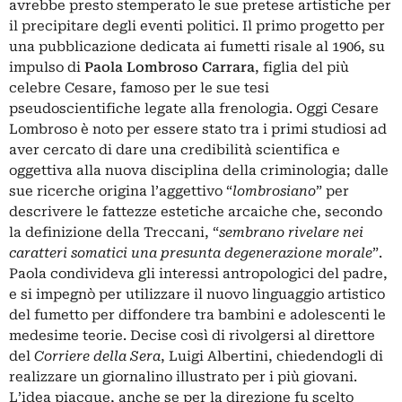
avrebbe presto stemperato le sue pretese artistiche per
il precipitare degli eventi politici. Il primo progetto per
una pubblicazione dedicata ai fumetti risale al 1906, su
impulso di
Paola Lombroso Carrara
, figlia del più
celebre Cesare, famoso per le sue tesi
pseudoscientifiche legate alla frenologia. Oggi Cesare
Lombroso è noto per essere stato tra i primi studiosi ad
aver cercato di dare una credibilità scientifica e
oggettiva alla nuova disciplina della criminologia; dalle
sue ricerche origina l’aggettivo “
lombrosiano
” per
descrivere le fattezze estetiche arcaiche che, secondo
la definizione della Treccani, “
sembrano rivelare nei
caratteri somatici una presunta degenerazione morale
”.
Paola condivideva gli interessi antropologici del padre,
e si impegnò per utilizzare il nuovo linguaggio artistico
del fumetto per diffondere tra bambini e adolescenti le
medesime teorie. Decise così di rivolgersi al direttore
del
Corriere della Sera
, Luigi Albertini, chiedendogli di
realizzare un giornalino illustrato per i più giovani.
L’idea piacque, anche se per la direzione fu scelto