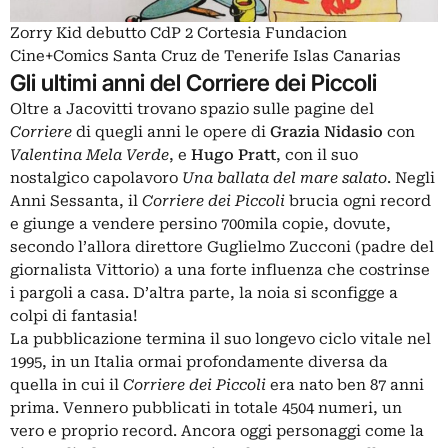
Zorry Kid debutto CdP 2 Cortesia Fundacion
Cine+Comics Santa Cruz de Tenerife Islas Canarias
Gli ultimi anni del Corriere dei Piccoli
Oltre a Jacovitti trovano spazio sulle pagine del
Corriere
di quegli anni le opere di
Grazia Nidasio
con
Valentina Mela Verde
, e
Hugo Pratt
, con il suo
nostalgico capolavoro
Una ballata del mare salato
. Negli
Anni Sessanta, il
Corriere dei Piccoli
brucia ogni record
e giunge a vendere persino 700mila copie, dovute,
secondo l’allora direttore Guglielmo Zucconi (padre del
giornalista Vittorio) a una forte influenza che costrinse
i pargoli a casa. D’altra parte, la noia si sconfigge a
colpi di fantasia!
La pubblicazione termina il suo longevo ciclo vitale nel
1995, in un Italia ormai profondamente diversa da
quella in cui il
Corriere dei Piccoli
era nato ben 87 anni
prima. Vennero pubblicati in totale 4504 numeri, un
vero e proprio record. Ancora oggi personaggi come la