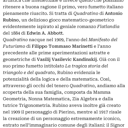
artistica che intellettuale è invece quello che possiamo
ritenere a buona ragione il primo, vero fumetto italiano
pienamente riuscito. Si tratta di
Quadratino
di
Antonio
Rubino
, un delizioso gioco matematico-geometrico
evidentemente ispirato al geniale romanzo
Flatlandia
del 1884 di
Edwin A. Abbott
.
Quadratino
nacque nel 1909, l’anno del
Manifesto del
Futurismo
di
Filippo Tommaso Marinetti
e l’anno
precedente alle prime sperimentazioni astratte e
geometriche di
Vasilij Vasilevic Kandinskij
. Già con il
suo primo fumetto intitolato
La tragica storia del
triangolo e del quadrato
, Rubino evidenzia le
potenzialità della logica e della matematica. Così,
attraverso gli occhi del tenero
Quadratino
, andiamo alla
scoperta della sua famiglia, composta da Mamma
Geometria, Nonna Matematica, Zia Algebra e dalla
tutrice Trigonometria. Rubino aveva inoltre già creato
nel 1909 il personaggio di Pierino, mentre al 1917 risale
la creazione di un personaggio estremamente iconico,
entrato nell’immaginario comune degli italiani: il Signor