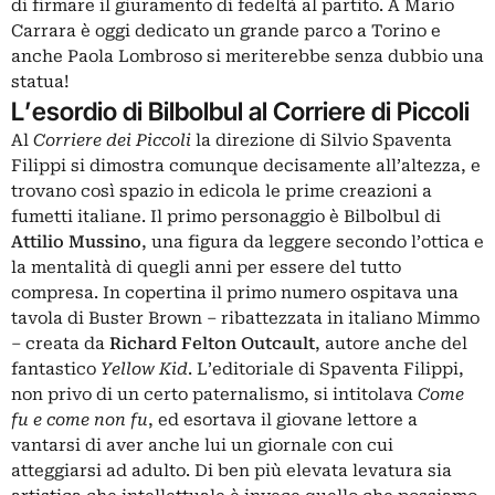
di firmare il giuramento di fedeltà al partito. A Mario
Carrara è oggi dedicato un grande parco a Torino e
anche Paola Lombroso si meriterebbe senza dubbio una
statua!
L’esordio di Bilbolbul al Corriere di Piccoli
Al
Corriere dei Piccoli
la direzione di Silvio Spaventa
Filippi si dimostra comunque decisamente all’altezza, e
trovano così spazio in edicola le prime creazioni a
fumetti italiane. Il primo personaggio è Bilbolbul di
Attilio Mussino
, una figura da leggere secondo l’ottica e
la mentalità di quegli anni per essere del tutto
compresa. In copertina il primo numero ospitava una
tavola di Buster Brown – ribattezzata in italiano Mimmo
– creata da
Richard Felton Outcault
, autore anche del
fantastico
Yellow Kid
. L’editoriale di Spaventa Filippi,
non privo di un certo paternalismo, si intitolava
Come
fu e come non fu
, ed esortava il giovane lettore a
vantarsi di aver anche lui un giornale con cui
atteggiarsi ad adulto. Di ben più elevata levatura sia