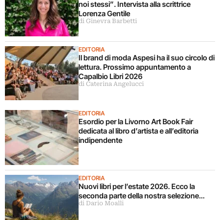
noi stessi”. Intervista alla scrittrice
Lorenza Gentile
di Ginevra Barbetti
EDITORIA
Il brand di moda Aspesi ha il suo circolo di
lettura. Prossimo appuntamento a
Capalbio Libri 2026
di Caterina Angelucci
EDITORIA
Esordio per la Livorno Art Book Fair
dedicata al libro d’artista e all’editoria
indipendente
EDITORIA
Nuovi libri per l’estate 2026. Ecco la
seconda parte della nostra selezione…
di Dario Moalli