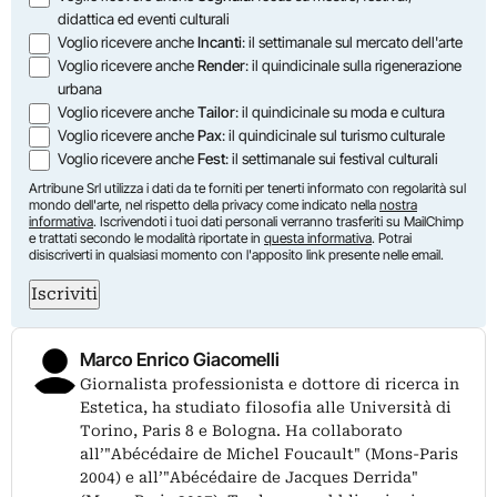
didattica ed eventi culturali
Voglio ricevere anche
Incanti
: il settimanale sul mercato dell'arte
Voglio ricevere anche
Render
: il quindicinale sulla rigenerazione
urbana
Voglio ricevere anche
Tailor
: il quindicinale su moda e cultura
Voglio ricevere anche
Pax
: il quindicinale sul turismo culturale
Voglio ricevere anche
Fest
: il settimanale sui festival culturali
Artribune Srl utilizza i dati da te forniti per tenerti informato con regolarità sul
mondo dell'arte, nel rispetto della privacy come indicato nella
nostra
informativa
. Iscrivendoti i tuoi dati personali verranno trasferiti su MailChimp
e trattati secondo le modalità riportate in
questa informativa
. Potrai
disiscriverti in qualsiasi momento con l'apposito link presente nelle email.
Iscriviti
Marco Enrico Giacomelli
Giornalista professionista e dottore di ricerca in
Estetica, ha studiato filosofia alle Università di
Torino, Paris 8 e Bologna. Ha collaborato
all’"Abécédaire de Michel Foucault" (Mons-Paris
2004) e all’"Abécédaire de Jacques Derrida"