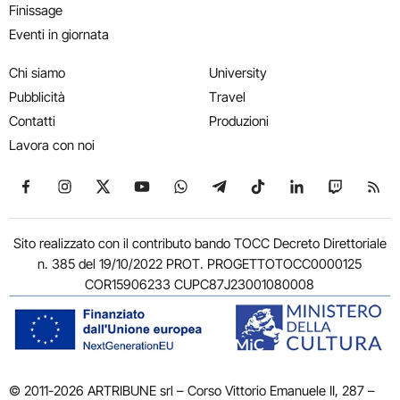
Finissage
Eventi in giornata
Chi siamo
University
Pubblicità
Travel
Contatti
Produzioni
Lavora con noi
Seguici su Facebook
Seguici su Instagram
Seguici su X
Seguici su YouTube
Seguici su WhatsApp
Seguici su Telegram
Seguici su TikTok
Seguici su Link
Seguici su
Segui
Sito realizzato con il contributo bando TOCC Decreto Direttoriale
n. 385 del 19/10/2022 PROT. PROGETTOTOCC0000125
COR15906233 CUPC87J23001080008
© 2011-2026 ARTRIBUNE srl – Corso Vittorio Emanuele II, 287 –