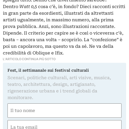
spieghi tutto. Sennò che divertimento sarebbe?
Dentro
Watt 0,5
cosa c’è, in fondo? Dieci racconti scritti
in gran parte da esordienti, illustrati da altrettanti
artisti ugualmente, in massimo numero, alla prima
prova pubblica. Anzi, sono illustrazioni raccontate.
Dipende. Il criterio per capire se è così o viceversa c’è,
basta – ancora una volta – scoprirlo. La “confezione” è
poi un capolavoro, ma questo va da sé. Ne va della
credibilità di Oblique e Ifix.
L'ARTICOLO CONTINUA PIÙ SOTTO
Fest, il settimanale sui festival culturali
Scenari, politiche culturali, arti visive, musica,
teatro, architettura, design, artigianato,
rigenerazione urbana e i trend globali da
monitorare.
Nome
(Obbligatorio)
Nome
Email