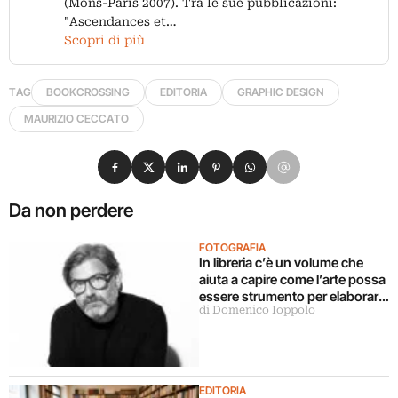
(Mons-Paris 2007). Tra le sue pubblicazioni:
"Ascendances et…
Scopri di più
TAG
BOOKCROSSING
EDITORIA
GRAPHIC DESIGN
MAURIZIO CECCATO
Condividi su Facebook
Condividi su X
Condividi su LinkedIn
Condividi su Pinterest
Condividi su WhatsApp
Condividi su Email
Da non perdere
FOTOGRAFIA
In libreria c’è un volume che
aiuta a capire come l’arte possa
essere strumento per elaborare
di Domenico Ioppolo
il dolore
EDITORIA