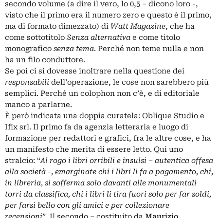
secondo volume (a dire il vero, lo 0,5 – dicono loro -,
visto che il primo era il numero zero e questo è il primo,
ma di formato dimezzato) di
Watt Magazine
, che ha
come sottotitolo
Senza alternativa
e come titolo
monografico
senza tema
. Perché non teme nulla e non
ha un filo conduttore.
Se poi ci si dovesse inoltrare nella questione dei
responsabili
dell’operazione, le cose non sarebbero più
semplici. Perché un colophon non c’è, e di editoriale
manco a parlarne.
È però indicata una doppia curatela: Oblique Studio e
Ifix srl. Il primo fa da agenzia letteraria e luogo di
formazione per redattori e grafici, fra le altre cose, e ha
un manifesto che merita di essere letto. Qui uno
stralcio: “
Al rogo i libri orribili e insulsi – autentica offesa
alla società -, emarginate chi i libri li fa a pagamento, chi,
in libreria, si sofferma solo davanti alle monumentali
torri da classifica, chi i libri li tira fuori solo per far soldi,
per farsi bello con gli amici e per collezionare
recensioni
”. Il secondo – costituito da
Maurizio