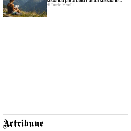
seconda parte della nostra selezione…
di Dario Moalli
Artribune