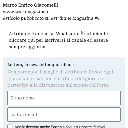
Marco Enrico Giacomelli
www.wattmagazine.it
Articolo pubblicato su
Artribune Magazine
#9
Artribune è anche su Whatsapp. È sufficiente
cliccare qui
per iscriversi al canale ed essere
sempre aggiornati
Lettera, la newsletter quotidiana
Non perdetevi il meglio di Artribune! Ricevi ogni
giorno un'e-mail con gli articoli del giorno e
partecipa alla discussione sul mondo dell'arte.
Nome
(Obbligatorio)
Nome
Email
(Obbligatorio)
Opzioni
Voglio ricevere anche
Segnala
: focus su mostre, festival,