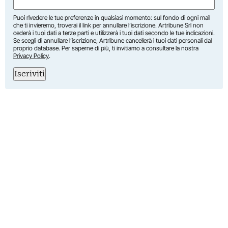
(Obbligatorio)
Puoi rivedere le tue preferenze in qualsiasi momento: sul fondo di ogni mail
che ti invieremo, troverai il link per annullare l’iscrizione. Artribune Srl non
cederà i tuoi dati a terze parti e utilizzerà i tuoi dati secondo le tue indicazioni.
Se scegli di annullare l’iscrizione, Artribune cancellerà i tuoi dati personali dal
proprio database. Per saperne di più, ti invitiamo a consultare la nostra
Privacy Policy
.
Iscriviti