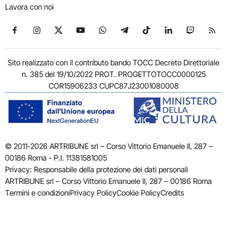
Lavora con noi
Seguici su Facebook
Seguici su Instagram
Seguici su X
Seguici su YouTube
Seguici su WhatsApp
Seguici su Telegram
Seguici su TikTok
Seguici su Link
Seguici su
Segui
Sito realizzato con il contributo bando TOCC Decreto Direttoriale
n. 385 del 19/10/2022 PROT. PROGETTOTOCC0000125
COR15906233 CUPC87J23001080008
© 2011-2026 ARTRIBUNE srl – Corso Vittorio Emanuele II, 287 –
00186 Roma - P.I. 11381581005
Privacy: Responsabile della protezione dei dati personali
ARTRIBUNE srl – Corso Vittorio Emanuele II, 287 – 00186 Roma
Termini e condizioni
Privacy Policy
Cookie Policy
Credits