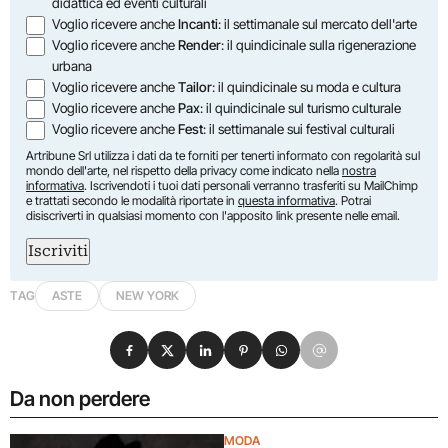
didattica ed eventi culturali
Voglio ricevere anche
Incanti
: il settimanale sul mercato dell'arte
Voglio ricevere anche
Render
: il quindicinale sulla rigenerazione
urbana
Voglio ricevere anche
Tailor
: il quindicinale su moda e cultura
Voglio ricevere anche
Pax
: il quindicinale sul turismo culturale
Voglio ricevere anche
Fest
: il settimanale sui festival culturali
Artribune Srl utilizza i dati da te forniti per tenerti informato con regolarità sul
mondo dell'arte, nel rispetto della privacy come indicato nella
nostra
informativa
. Iscrivendoti i tuoi dati personali verranno trasferiti su MailChimp
e trattati secondo le modalità riportate in
questa informativa
. Potrai
disiscriverti in qualsiasi momento con l'apposito link presente nelle email.
Iscriviti
TAG
ASTE
NEW YORK
Condividi su Facebook
Condividi su X
Condividi su LinkedIn
Condividi su Pinterest
Condividi su WhatsApp
Condividi su Email
Da non perdere
MODA