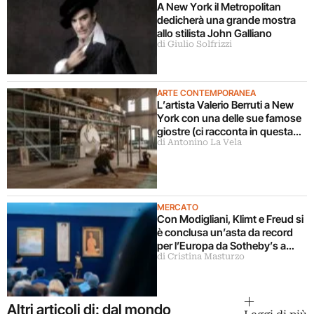
A New York il Metropolitan
dedicherà una grande mostra
allo stilista John Galliano
di Giulio Solfrizzi
ARTE CONTEMPORANEA
L’artista Valerio Berruti a New
York con una delle sue famose
giostre (ci racconta in questa
di Antonino La Vela
intervista)
MERCATO
Con Modigliani, Klimt e Freud si
è conclusa un’asta da record
per l’Europa da Sotheby’s a
di Cristina Masturzo
Londra
Altri articoli di: dal mondo