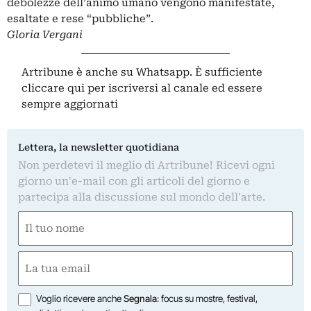
debolezze dell’animo umano vengono manifestate,
esaltate e rese “pubbliche”.
Gloria Vergani
Artribune è anche su Whatsapp. È sufficiente
cliccare qui
per iscriversi al canale ed essere
sempre aggiornati
Lettera, la newsletter quotidiana
Non perdetevi il meglio di Artribune! Ricevi ogni
giorno un'e-mail con gli articoli del giorno e
partecipa alla discussione sul mondo dell'arte.
Nome
(Required)
First
Email
(Required)
Opzioni
Voglio ricevere anche
Segnala
: focus su mostre, festival,