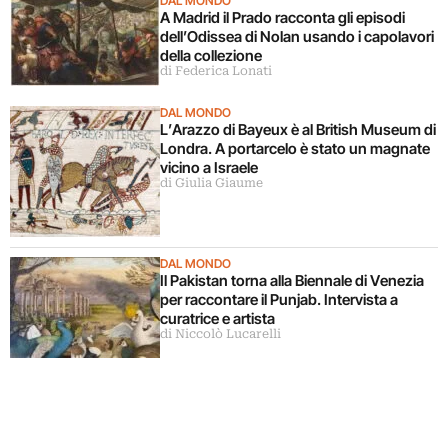
DAL MONDO
A Madrid il Prado racconta gli episodi
dell’Odissea di Nolan usando i capolavori
della collezione
di Federica Lonati
DAL MONDO
L’Arazzo di Bayeux è al British Museum di
Londra. A portarcelo è stato un magnate
vicino a Israele
di Giulia Giaume
DAL MONDO
Il Pakistan torna alla Biennale di Venezia
per raccontare il Punjab. Intervista a
curatrice e artista
di Niccolò Lucarelli