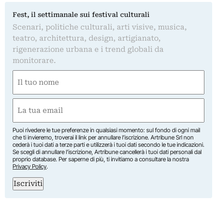
Fest, il settimanale sui festival culturali
Scenari, politiche culturali, arti visive, musica,
teatro, architettura, design, artigianato,
rigenerazione urbana e i trend globali da
monitorare.
Nome
(Required)
First
Email
(Required)
Puoi rivedere le tue preferenze in qualsiasi momento: sul fondo di ogni mail
che ti invieremo, troverai il link per annullare l’iscrizione. Artribune Srl non
cederà i tuoi dati a terze parti e utilizzerà i tuoi dati secondo le tue indicazioni.
Se scegli di annullare l’iscrizione, Artribune cancellerà i tuoi dati personali dal
proprio database. Per saperne di più, ti invitiamo a consultare la nostra
Privacy Policy
.
Iscriviti