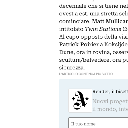
decennale che si tiene ne
ovest a est, una stretta s
cominciare,
Matt Mullica
intitolato
Twin Stations
(2
Al capo opposto della visi
Patrick Poirier
a Koksijde:
Dune, ora in rovina, osser
scultura/belvedere, ora p
sicurezza.
L'ARTICOLO CONTINUA PIÙ SOTTO
Render, il bise
Nuovi progetti
il mondo, inte
Nome