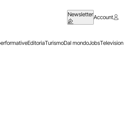
Newsletter
Account
performative
Editoria
Turismo
Dal mondo
Jobs
Television