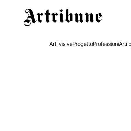
Artribune
Arti visive
Progetto
Professioni
Arti 