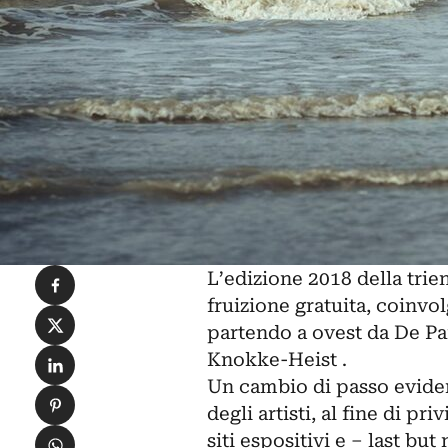
Condividi su Facebook
L’edizione 2018 della
trie
fruizione gratuita, coinvol
Condividi su X
partendo a ovest da De Pa
Condividi su LinkedIn
Knokke-Heist .
Un cambio di passo evide
Condividi su Pinterest
degli artisti, al fine di pri
Condividi su WhatsApp
siti espositivi e – last but