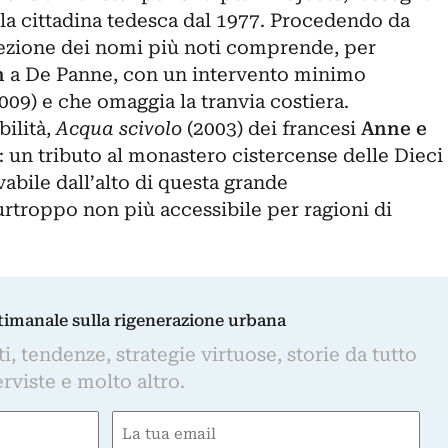
lla cittadina tedesca dal 1977. Procedendo da
elezione dei nomi più noti comprende, per
n
a De Panne, con un intervento minimo
009) e che omaggia la tranvia costiera.
bilità,
Acqua scivolo
(2003) dei francesi
Anne e
 un tributo al monastero cistercense delle Dieci
vabile dall’alto di questa grande
urtroppo non più accessibile per ragioni di
ttimanale sulla rigenerazione urbana
, tendenze, strategie virtuose, storie da tutto
rviste e molto altro.
Email