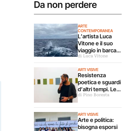
Da non perdere
ARTE
CONTEMPORANEA
L’artista Luca
Vitone e il suo
viaggio in barca
di Luca Vitone
verso
Sant’Elena: il
ARTI VISIVE
diario di bordo
Resistenza
poetica e sguardi
d’altri tempi. Le
di Pino Boresta
morti di Fausto
Delle Chiaie e
Pericle
ARTI VISIVE
Guaglianone
Arte e politica:
bisogna esporsi