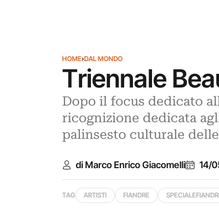
HOME
›
DAL MONDO
Triennale Beauf
Dopo il focus dedicato al
ricognizione dedicata agli 
palinsesto culturale dell
di Marco Enrico Giacomelli
14/0
TAG
ARTISTI
FIANDRE
SPECIALEFIANDR