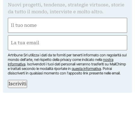
Nuovi progetti, tendenze, strategie virtuose, storie
da tutto il mondo, interviste e molto altro.
Nome
(Obbligatorio)
Nome
Email
(Obbligatorio)
Artribune Srl utilizza i dati da te forniti per tenerti informato con regolarità sul
mondo dell'arte, nel rispetto della privacy come indicato nella
nostra
informativa
. Iscrivendoti i tuoi dati personali verranno trasferiti su MailChimp
e trattati secondo le modalità riportate in
questa informativa
. Potrai
disiscriverti in qualsiasi momento con l'apposito link presente nelle email.
Iscriviti