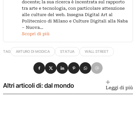
docente; la sua ricerca è incentrata sul rapporto
tra arte e tecnologia, con particolare attenzione
alle culture del web. Insegna Digital Art al
Politecnico di Milano e Culture Digitali alla Naba
– Nuova…
Scopri di più
TAG
ARTURO DI MODICA
STATUA
WALL STREET
Condividi su Facebook
Condividi su X
Condividi su LinkedIn
Condividi su Pinterest
Condividi su WhatsApp
Condividi su Email
Altri articoli di: dal mondo
Leggi di più