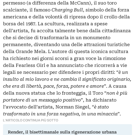
permesso (a differenza della McCann), il suo toro
scalciante, il famoso
Charging Bull
, simbolo della forza
americana e della volontà di ripresa dopo il crollo della
borsa del 1987. La scultura, realizzata a spese
dell’artista, fu accolta talmente bene dalla cittadinanza
che si decise di trasformarla in un monumento
permanente, diventando una delle attrazioni turistiche
della Grande Mela. L’autore di questa iconica scultura
ha richiesto nei giorni scorsi a gran voce la rimozione
della Fearless Girl e ha annunciato che ricorrerà a vie
legali se necessario per difendere i propri diritti: “
è un
insulto al mio lavoro e ne cambia il significato originario,
che era di libertà, pace, forza, potere e amore
”. A causa
della nuova statua che lo fronteggia, il Toro “
non è più
portatore di un messaggio positivo
”, ha dichiarato
l’avvocato dell’artista, Norman Siegel, “
è stato
trasformato in una forza negativa, in una minaccia
”.
L'ARTICOLO CONTINUA PIÙ SOTTO
Render, il bisettimanale sulla rigenerazione urbana