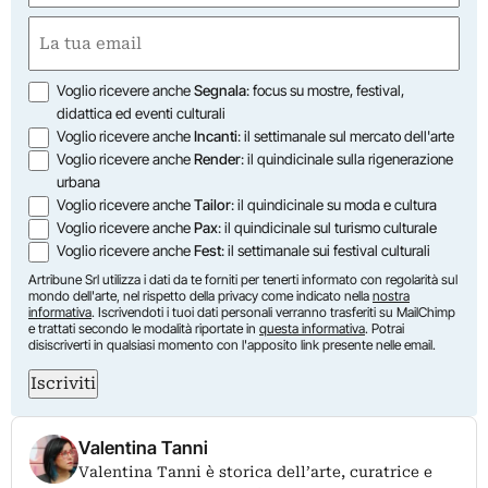
Nome
Email
(Obbligatorio)
Opzioni
Voglio ricevere anche
Segnala
: focus su mostre, festival,
didattica ed eventi culturali
Voglio ricevere anche
Incanti
: il settimanale sul mercato dell'arte
Voglio ricevere anche
Render
: il quindicinale sulla rigenerazione
urbana
Voglio ricevere anche
Tailor
: il quindicinale su moda e cultura
Voglio ricevere anche
Pax
: il quindicinale sul turismo culturale
Voglio ricevere anche
Fest
: il settimanale sui festival culturali
Artribune Srl utilizza i dati da te forniti per tenerti informato con regolarità sul
mondo dell'arte, nel rispetto della privacy come indicato nella
nostra
informativa
. Iscrivendoti i tuoi dati personali verranno trasferiti su MailChimp
e trattati secondo le modalità riportate in
questa informativa
. Potrai
disiscriverti in qualsiasi momento con l'apposito link presente nelle email.
Iscriviti
Valentina Tanni
Valentina Tanni è storica dell’arte, curatrice e