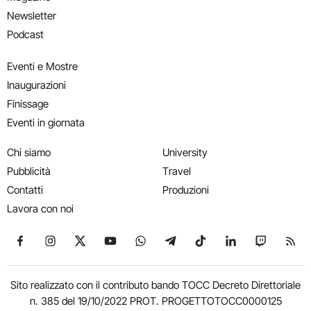
Newsletter
Podcast
Eventi e Mostre
Inaugurazioni
Finissage
Eventi in giornata
Chi siamo
University
Pubblicità
Travel
Contatti
Produzioni
Lavora con noi
Seguici su Facebook
Seguici su Instagram
Seguici su X
Seguici su YouTube
Seguici su WhatsApp
Seguici su Telegram
Seguici su TikTok
Seguici su Link
Seguici su
Segui
Sito realizzato con il contributo bando TOCC Decreto Direttoriale
n. 385 del 19/10/2022 PROT. PROGETTOTOCC0000125