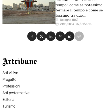
tempo” come se potessimo
fermare il tempo e come se
fossimo tra due…
Bologna (BO)
21/11/2014
–
07/01/2015
Condividi su Facebook
Condividi su X
Condividi su LinkedIn
Condividi su Pinterest
Condividi su WhatsApp
Condividi su Email
Artribune
Arti visive
Progetto
Professioni
Arti performative
Editoria
Turismo