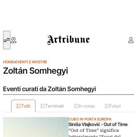
Artribune
HOME
›
EVENTI E MOSTRE
Zoltán Somhegyi
Eventi curati da Zoltán Somhegyi
Tutti
Terminati
In corso
Futuri
CUBO IN PORTA EUROPA
Siniša Vlajković - Out of Time
“Out of Time” significa
letteralmente “Fuori dal