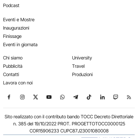
Podcast
Eventi e Mostre
Inaugurazioni
Finissage
Eventi in giornata
Chi siamo
University
Pubblicità
Travel
Contatti
Produzioni
Lavora con noi
Seguici su Facebook
Seguici su Instagram
Seguici su X
Seguici su YouTube
Seguici su WhatsApp
Seguici su Telegram
Seguici su TikTok
Seguici su Link
Seguici su
Segui
Sito realizzato con il contributo bando TOCC Decreto Direttoriale
n. 385 del 19/10/2022 PROT. PROGETTOTOCC0000125
COR15906233 CUPC87J23001080008