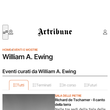
Artribune
HOME
›
EVENTI E MOSTRE
William A. Ewing
Eventi curati da William A. Ewing
Tutti
Terminati
In corso
Futuri
SALA DELLE PIETRE
Richard de Tscharner - Il canto
della terra
Nelle tre sedi della Sala delle