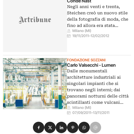
Conde Nast
Negli anni venti e trenta,
Steichen creò un nuovo stile
della fotografia di moda, che
fino ad allora era stata…
Milano (MI)
19/11/2011
–
12/02/2012
FONDAZIONE SOZZANI
Carlo Valsecchi - Lumen
Dalle monumentali
architetture industriali ai
singolari impianti che si
trovano negli interni; dai
panorami notturni delle città
scintillanti come vulcani…
Milano (MI)
07/09/2011
–
13/11/2011
Condividi su Facebook
Condividi su X
Condividi su LinkedIn
Condividi su Pinterest
Condividi su WhatsApp
Condividi su Email