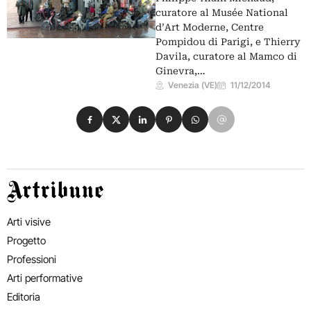
curatore al Musée National
d’Art Moderne, Centre
Pompidou di Parigi, e Thierry
Davila, curatore al Mamco di
Ginevra,…
Venezia (VE)
11/12/2014
Condividi su Facebook
Condividi su X
Condividi su LinkedIn
Condividi su Pinterest
Condividi su WhatsApp
Condividi su Email
Artribune
Arti visive
Progetto
Professioni
Arti performative
Editoria