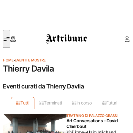
Artribune
HOME
›
EVENTI E MOSTRE
Thierry Davila
Eventi curati da Thierry Davila
Tutti
Terminati
In corso
Futuri
TEATRINO DI PALAZZO GRASSI
Art Conversations - David
Claerbout
Philippe-Alain Michaud,