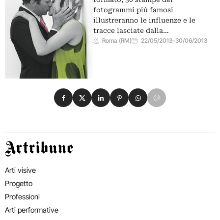
fotogrammi più famosi
illustreranno le influenze e le
tracce lasciate dalla…
Roma (RM)
22/05/2013
–
30/06/2013
Condividi su Facebook
Condividi su X
Condividi su LinkedIn
Condividi su Pinterest
Condividi su WhatsApp
Condividi su Email
Artribune
Arti visive
Progetto
Professioni
Arti performative