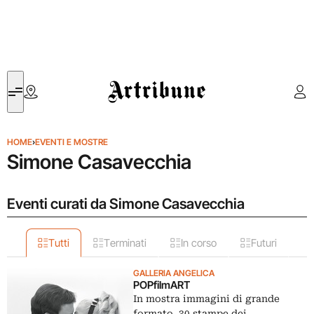
Artribune
HOME
›
EVENTI E MOSTRE
Simone Casavecchia
Eventi curati da Simone Casavecchia
Tutti
Terminati
In corso
Futuri
GALLERIA ANGELICA
POPfilmART
In mostra immagini di grande
formato, 30 stampe dei