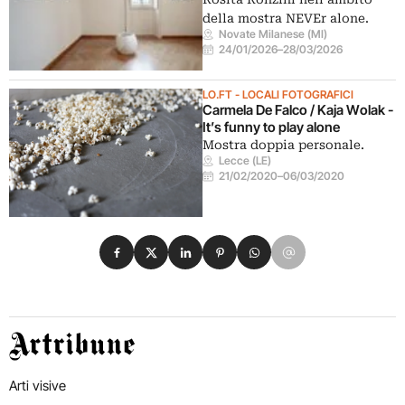
della mostra NEVEr alone.
Novate Milanese (MI)
24/01/2026
–
28/03/2026
LO.FT - LOCALI FOTOGRAFICI
Carmela De Falco / Kaja Wolak -
It’s funny to play alone
Mostra doppia personale.
Lecce (LE)
21/02/2020
–
06/03/2020
Condividi su Facebook
Condividi su X
Condividi su LinkedIn
Condividi su Pinterest
Condividi su WhatsApp
Condividi su Email
Artribune
Arti visive