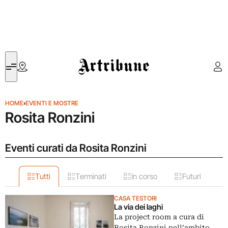
Artribune
HOME
›
EVENTI E MOSTRE
Rosita Ronzini
Eventi curati da Rosita Ronzini
Tutti
Terminati
In corso
Futuri
CASA TESTORI
La via dei laghi
La project room a cura di
Rosita Ronzini nell’ambito