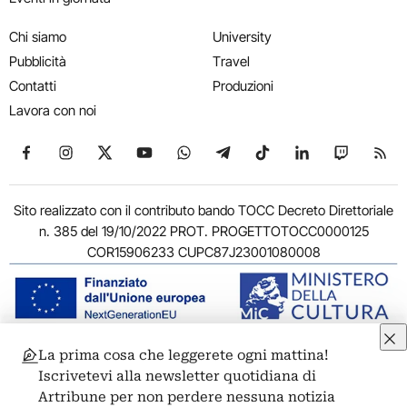
Chi siamo
University
Pubblicità
Travel
Contatti
Produzioni
Lavora con noi
Seguici su Facebook
Seguici su Instagram
Seguici su X
Seguici su YouTube
Seguici su WhatsApp
Seguici su Telegram
Seguici su TikTok
Seguici su Link
Seguici su
Segui
Sito realizzato con il contributo bando TOCC Decreto Direttoriale
n. 385 del 19/10/2022 PROT. PROGETTOTOCC0000125
COR15906233 CUPC87J23001080008
La prima cosa che leggerete ogni mattina!
© 2011-2026 ARTRIBUNE srl – Corso Vittorio Emanuele II, 287 –
Iscrivetevi alla newsletter quotidiana di
00186 Roma - P.I. 11381581005
Artribune per non perdere nessuna notizia
Privacy: Responsabile della protezione dei dati personali