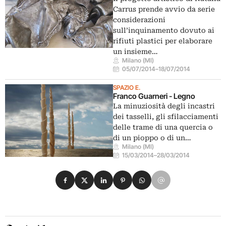
Carrus prende avvio da serie
considerazioni
sull’inquinamento dovuto ai
rifiuti plastici per elaborare
un insieme…
Milano (MI)
05/07/2014
–
18/07/2014
SPAZIO E.
Franco Guarneri - Legno
La minuziosità degli incastri
dei tasselli, gli sfilacciamenti
delle trame di una quercia o
di un pioppo o di un…
Milano (MI)
15/03/2014
–
28/03/2014
Condividi su Facebook
Condividi su X
Condividi su LinkedIn
Condividi su Pinterest
Condividi su WhatsApp
Condividi su Email