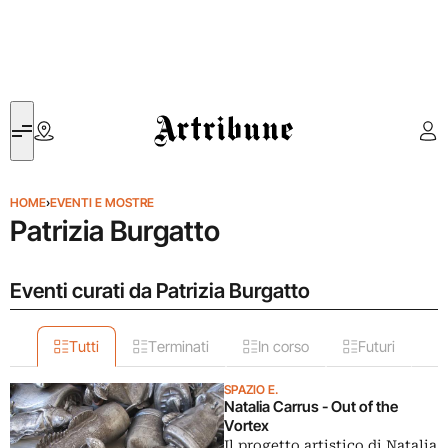
Artribune
HOME
›
EVENTI E MOSTRE
Patrizia Burgatto
Eventi curati da Patrizia Burgatto
Tutti
Terminati
In corso
Futuri
SPAZIO E.
Natalia Carrus - Out of the
Vortex
Il progetto artistico di Natalia