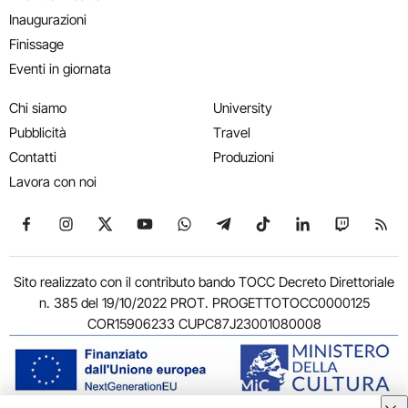
Inaugurazioni
Finissage
Eventi in giornata
Chi siamo
University
Pubblicità
Travel
Contatti
Produzioni
Lavora con noi
Seguici su Facebook
Seguici su Instagram
Seguici su X
Seguici su YouTube
Seguici su WhatsApp
Seguici su Telegram
Seguici su TikTok
Seguici su Link
Seguici su
Segui
Sito realizzato con il contributo bando TOCC Decreto Direttoriale
n. 385 del 19/10/2022 PROT. PROGETTOTOCC0000125
COR15906233 CUPC87J23001080008