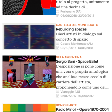
titolo al progetto, unitamente
ad una decina di…
Fusignano (RA)
06/09/2018
–
23/09/2018
CASTELLO DEL MONFERRATO
Rebuilding spaces
Dieci artisti in dialogo sul
concetto di spazio
Casale Monferrato (AL)
08/10/2017
–
14/01/2018
VILLA ARGENTINA
Sergio Sarri - Space Ballet
L’esposizione si pone come
una vera e propria antologica
che analizza mezzo secolo di
carriera dell’artista,
proponendolo come uno dei…
Viareggio (LU)
22/07/2017
–
10/09/2017
BONIONI ARTE
Paolo Minoli - Opere 1970-2004