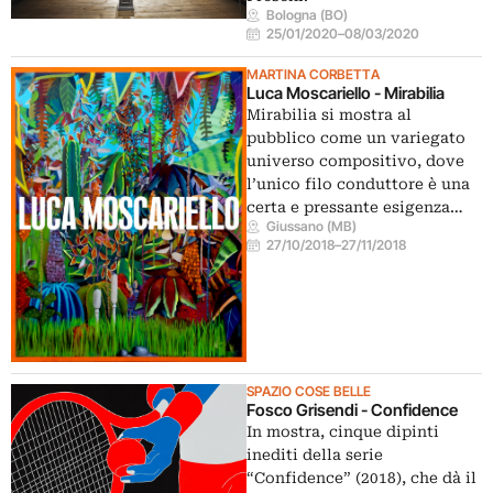
Bologna (BO)
25/01/2020
–
08/03/2020
MARTINA CORBETTA
Luca Moscariello - Mirabilia
Mirabilia si mostra al
pubblico come un variegato
universo compositivo, dove
l’unico filo conduttore è una
certa e pressante esigenza…
Giussano (MB)
27/10/2018
–
27/11/2018
SPAZIO COSE BELLE
Fosco Grisendi - Confidence
In mostra, cinque dipinti
inediti della serie
“Confidence” (2018), che dà il