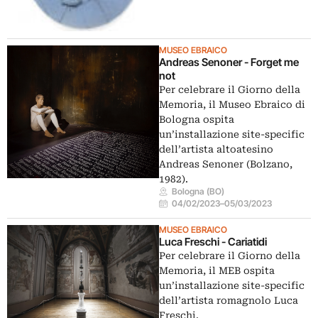
MUSEO EBRAICO
Andreas Senoner - Forget me
not
Per celebrare il Giorno della
Memoria, il Museo Ebraico di
Bologna ospita
un’installazione site-specific
dell’artista altoatesino
Andreas Senoner (Bolzano,
1982).
Bologna (BO)
04/02/2023
–
05/03/2023
MUSEO EBRAICO
Luca Freschi - Cariatidi
Per celebrare il Giorno della
Memoria, il MEB ospita
un’installazione site-specific
dell’artista romagnolo Luca
Freschi.