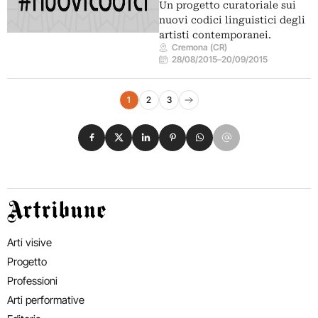
Un progetto curatoriale sui
nuovi codici linguistici degli
artisti contemporanei.
Cremona (CR)
28/08/2015
–
20/09/2015
Navigazione eventi
1
2
3
Pagina successiva
Condividi su Facebook
Condividi su X
Condividi su LinkedIn
Condividi su Pinterest
Condividi su WhatsApp
Condividi su Email
Artribune
Arti visive
Progetto
Professioni
Arti performative