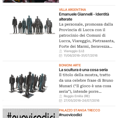
VILLA ARGENTINA
Emanuele Giannelli - Identità
alterate
La personale, promossa dalla
Provincia di Lucca con il
patrocinio dei Comuni di
Lucca, Viareggio, Pietrasanta,
Forte dei Marmi, Seravezza…
Viareggio (LU)
11/06/2016
–
31/07/2016
BONIONI ARTE
La scultura è una cosa seria
Il titolo della mostra, tratto
da una celebre frase di Bruno
Munari (“Il gioco è una cosa
seria”), intende porre…
Reggio Emilia (RE)
27/05/2016
–
24/07/2016
PALAZZO STANGA TRECCO
#nuovicodici