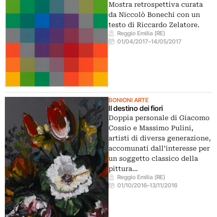
Mostra retrospettiva curata
da Niccolò Bonechi con un
testo di Riccardo Zelatore.
Reggio Emilia (RE)
01/04/2017
–
14/05/2017
BONIONI ARTE
Il destino dei fiori
Doppia personale di Giacomo
Cossio e Massimo Pulini,
artisti di diversa generazione,
accomunati dall’interesse per
un soggetto classico della
pittura…
Reggio Emilia (RE)
01/10/2016
–
13/11/2016