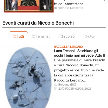
in collaborazione…
di Niccolò Lucarelli
Eventi curati da Niccolò Bonechi
Tutti
Terminati
In corso
Futuri
RACCOLTA LERCARO
Luca Freschi - Se chiudo gli
occhi il buio non mi vede. Atto II
Una personale di Luca Freschi
a cura Niccolò Bonechi, un
progetto espositivo che vede
la collaborazione tra la
Raccolta Lercaro…
Bologna (BO)
23/01/2025
–
02/03/2025