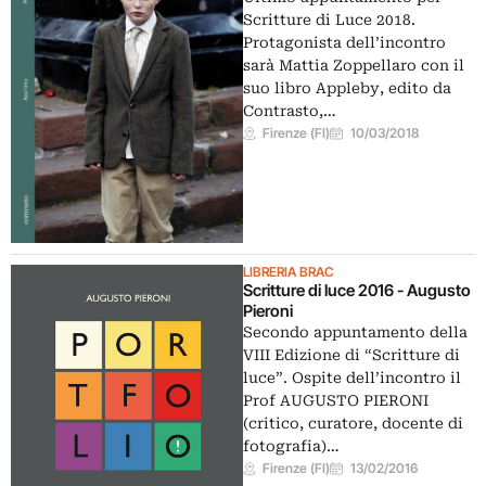
Scritture di Luce 2018.
Protagonista dell’incontro
sarà Mattia Zoppellaro con il
suo libro Appleby, edito da
Contrasto,…
Firenze (FI)
10/03/2018
LIBRERIA BRAC
Scritture di luce 2016 - Augusto
Pieroni
Secondo appuntamento della
VIII Edizione di “Scritture di
luce”. Ospite dell’incontro il
Prof AUGUSTO PIERONI
(critico, curatore, docente di
fotografia)…
Firenze (FI)
13/02/2016