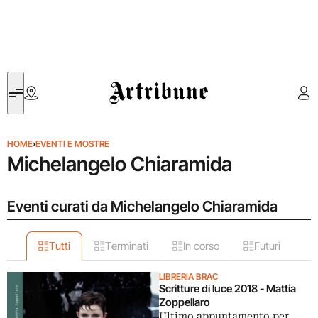
Artribune
HOME
›
EVENTI E MOSTRE
Michelangelo Chiaramida
Eventi curati da Michelangelo Chiaramida
Tutti
Terminati
In corso
Futuri
LIBRERIA BRAC
Scritture di luce 2018 - Mattia
Zoppellaro
Ultimo appuntamento per