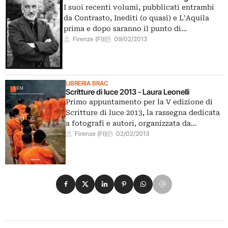
I suoi recenti volumi, pubblicati entrambi
da Contrasto, Inediti (o quasi) e L’Aquila
prima e dopo saranno il punto di…
Firenze (FI)
09/02/2013
LIBRERIA BRAC
Scritture di luce 2013 - Laura Leonelli
Primo appuntamento per la V edizione di
Scritture di luce 2013, la rassegna dedicata
a fotografi e autori, organizzata da…
Firenze (FI)
02/02/2013
Condividi su Facebook
Condividi su X
Condividi su LinkedIn
Condividi su Pinterest
Condividi su WhatsApp
Condividi su Email