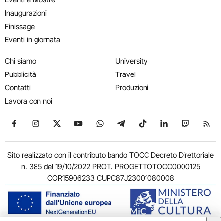
Inaugurazioni
Finissage
Eventi in giornata
Chi siamo
University
Pubblicità
Travel
Contatti
Produzioni
Lavora con noi
Seguici su Facebook
Seguici su Instagram
Seguici su X
Seguici su YouTube
Seguici su WhatsApp
Seguici su Telegram
Seguici su TikTok
Seguici su Link
Seguici su
Segui
Sito realizzato con il contributo bando TOCC Decreto Direttoriale
n. 385 del 19/10/2022 PROT. PROGETTOTOCC0000125
COR15906233 CUPC87J23001080008