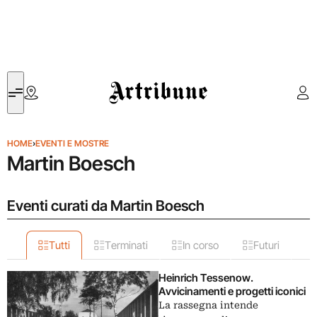
Artribune
HOME
›
EVENTI E MOSTRE
Martin Boesch
Eventi curati da Martin Boesch
Tutti
Terminati
In corso
Futuri
Heinrich Tessenow.
Avvicinamenti e progetti iconici
La rassegna intende