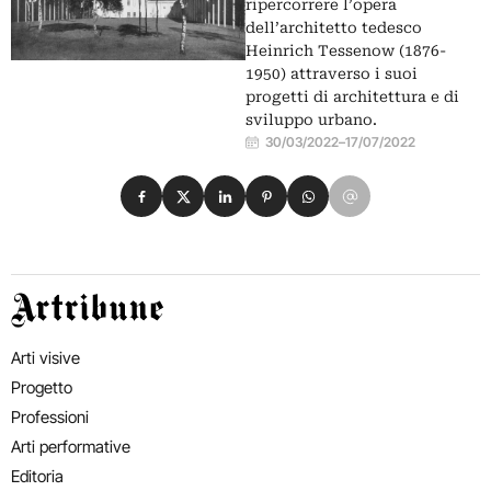
ripercorrere l’opera
dell’architetto tedesco
Heinrich Tessenow (1876-
1950) attraverso i suoi
progetti di architettura e di
sviluppo urbano.
30/03/2022
–
17/07/2022
Condividi su Facebook
Condividi su X
Condividi su LinkedIn
Condividi su Pinterest
Condividi su WhatsApp
Condividi su Email
Artribune
Arti visive
Progetto
Professioni
Arti performative
Editoria