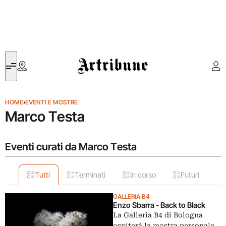
Artribune
HOME
›
EVENTI E MOSTRE
Marco Testa
Eventi curati da Marco Testa
Tutti
Terminati
In corso
Futuri
GALLERIA B4
Enzo Sbarra - Back to Black
La Galleria B4 di Bologna
ospiterà la mostra personale