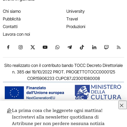
Chi siamo
University
Pubblicità
Travel
Contatti
Produzioni
Lavora con noi
Seguici su Facebook
Seguici su Instagram
Seguici su X
Seguici su YouTube
Seguici su WhatsApp
Seguici su Telegram
Seguici su TikTok
Seguici su Link
Seguici su
Segui
Sito realizzato con il contributo bando TOCC Decreto Direttoriale
n. 385 del 19/10/2022 PROT. PROGETTOTOCC0000125
COR15906233 CUPC87J23001080008
La prima cosa che leggerete ogni mattina!
© 2011-2026 ARTRIBUNE srl – Corso Vittorio Emanuele II, 287 –
Iscrivetevi alla newsletter quotidiana di
00186 Roma - P.I. 11381581005
Artribune per non perdere nessuna notizia
Privacy: Responsabile della protezione dei dati personali