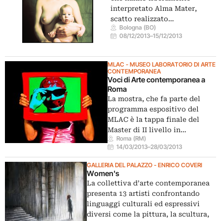
interpretato Alma Mater,
scatto realizzato…
Bologna (BO)
08/12/2013
–
15/12/2013
MLAC - MUSEO LABORATORIO DI ARTE
CONTEMPORANEA
Voci di Arte contemporanea a
Roma
La mostra, che fa parte del
programma espositivo del
MLAC è la tappa finale del
Master di II livello in…
Roma (RM)
14/03/2013
–
28/03/2013
GALLERIA DEL PALAZZO - ENRICO COVERI
Women's
La collettiva d’arte contemporanea
presenta 13 artisti confrontando
linguaggi culturali ed espressivi
diversi come la pittura, la scultura,