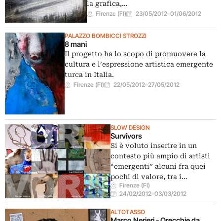
la grafica,…
Firenze (FI)
23/05/2012
–
01/06/2012
PALAZZO BOMBICCI STROZZI
8 mani
Il progetto ha lo scopo di promuovere la
cultura e l’espressione artistica emergente
turca in Italia.
Firenze (FI)
22/05/2012
–
27/05/2012
SLOW DESIGN
Survivors
Si è voluto inserire in un
contesto più ampio di artisti
“emergenti” alcuni fra quei
pochi di valore, tra i…
Firenze (FI)
24/02/2012
–
03/03/2012
ALTOTASSO
Marco Nerieri - Orecchie da