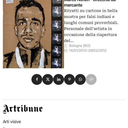
mercante
Ritratti su cartone in bella
mostra per falsi indiani e
luoghi comuni proverbiali.
Personale dell’artista in
occasione della riapertura
del…
Bologna (BO)
14/01/2012
–
29/02/2012
Condividi su Facebook
Condividi su X
Condividi su LinkedIn
Condividi su Pinterest
Condividi su WhatsApp
Condividi su Email
Artribune
Arti visive