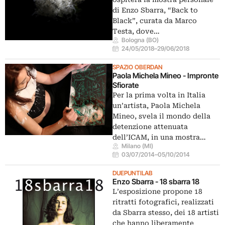
di Enzo Sbarra, “Back to
Black”, curata da Marco
Testa, dove…
Bologna (BO)
24/05/2018
–
29/06/2018
SPAZIO OBERDAN
Paola Michela Mineo - Impronte
Sfiorate
Per la prima volta in Italia
un’artista, Paola Michela
Mineo, svela il mondo della
detenzione attenuata
dell’ICAM, in una mostra…
Milano (MI)
03/07/2014
–
05/10/2014
DUEPUNTILAB
Enzo Sbarra - 18 sbarra 18
L’esposizione propone 18
ritratti fotografici, realizzati
da Sbarra stesso, dei 18 artisti
che hanno liberamente