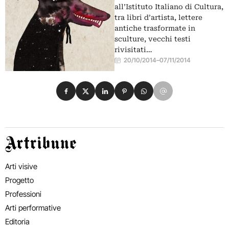
all’Istituto Italiano di Cultura,
tra libri d’artista, lettere
antiche trasformate in
sculture, vecchi testi
rivisitati…
20/10/2014
–
07/11/2014
Condividi su Facebook
Condividi su X
Condividi su LinkedIn
Condividi su Pinterest
Condividi su WhatsApp
Condividi su Email
Artribune
Arti visive
Progetto
Professioni
Arti performative
Editoria