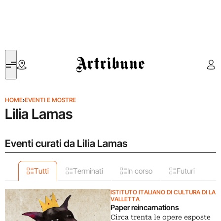
Artribune
HOME
›
EVENTI E MOSTRE
Lilia Lamas
Eventi curati da Lilia Lamas
Tutti
Terminati
In corso
Futuri
ISTITUTO ITALIANO DI CULTURA DI LA
VALLETTA
Paper reincarnations
Circa trenta le opere esposte