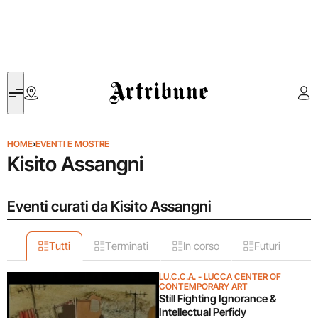
Artribune
HOME
›
EVENTI E MOSTRE
Kisito Assangni
Eventi curati da Kisito Assangni
Tutti
Terminati
In corso
Futuri
LU.C.C.A. - LUCCA CENTER OF
CONTEMPORARY ART
Still Fighting Ignorance &
Intellectual Perfidy