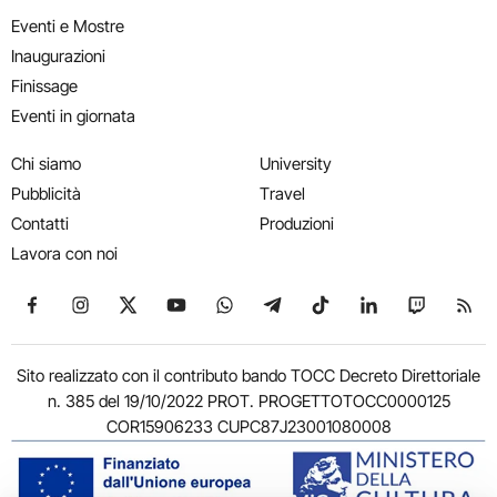
Eventi e Mostre
Inaugurazioni
Finissage
Eventi in giornata
Chi siamo
University
Pubblicità
Travel
Contatti
Produzioni
Lavora con noi
Seguici su Facebook
Seguici su Instagram
Seguici su X
Seguici su YouTube
Seguici su WhatsApp
Seguici su Telegram
Seguici su TikTok
Seguici su Link
Seguici su
Segui
Sito realizzato con il contributo bando TOCC Decreto Direttoriale
n. 385 del 19/10/2022 PROT. PROGETTOTOCC0000125
COR15906233 CUPC87J23001080008