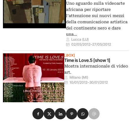
Uno sguardo sulla videoarte
africana per riportare
l’attenzione sui nuovi mezzi
della comunicazione artistica
del continente nero e dare
una…
Lucca (LU)
02/05/2012
–
27/05/2012
[.BOX]
Time is Love.5 [show 1]
Mostra internazionale di video
art.
Milano (MI)
10/01/2012
–
30/01/2012
Condividi su Facebook
Condividi su X
Condividi su LinkedIn
Condividi su Pinterest
Condividi su WhatsApp
Condividi su Email