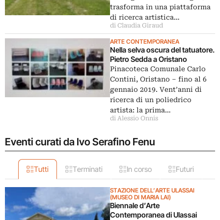
trasforma in una piattaforma
di ricerca artistica…
di Claudia Giraud
ARTE CONTEMPORANEA
Nella selva oscura del tatuatore.
Pietro Sedda a Oristano
Pinacoteca Comunale Carlo
Contini, Oristano ‒ fino al 6
gennaio 2019. Vent’anni di
ricerca di un poliedrico
artista: la prima…
di Alessio Onnis
Eventi curati da Ivo Serafino Fenu
Tutti
Terminati
In corso
Futuri
STAZIONE DELL’ARTE ULASSAI
(MUSEO DI MARIA LAI)
Biennale d’Arte
Contemporanea di Ulassai