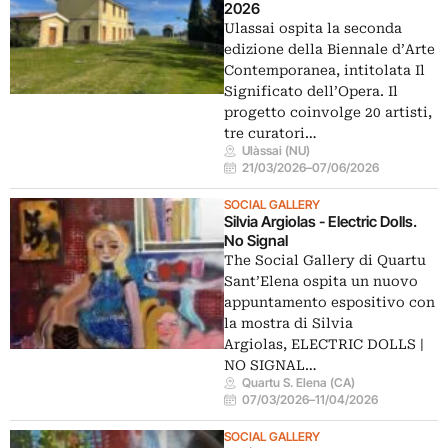
2026
Ulassai ospita la seconda
edizione della Biennale d’Arte
Contemporanea, intitolata Il
Significato dell’Opera. Il
progetto coinvolge 20 artisti,
tre curatori…
Ulàssai (NU)
21/03/2026
–
07/06/2026
SOCIAL GALLERY
Silvia Argiolas - Electric Dolls.
No Signal
The Social Gallery di Quartu
Sant’Elena ospita un nuovo
appuntamento espositivo con
la mostra di Silvia
Argiolas, ELECTRIC DOLLS |
NO SIGNAL…
Quartu S. Elena (CA)
07/03/2026
–
11/04/2026
SOCIAL GALLERY