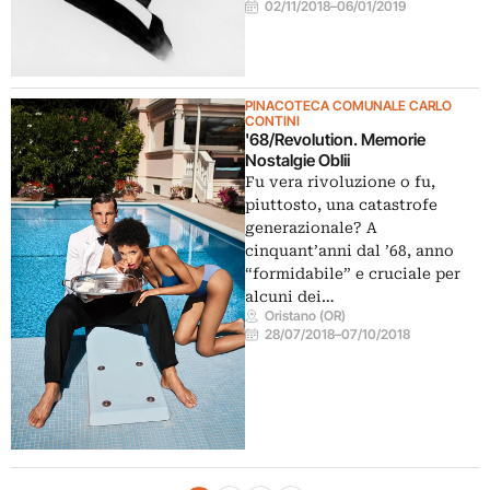
02/11/2018
–
06/01/2019
PINACOTECA COMUNALE CARLO
CONTINI
'68/Revolution. Memorie
Nostalgie Oblii
Fu vera rivoluzione o fu,
piuttosto, una catastrofe
generazionale? A
cinquant’anni dal ’68, anno
“formidabile” e cruciale per
alcuni dei…
Oristano (OR)
28/07/2018
–
07/10/2018