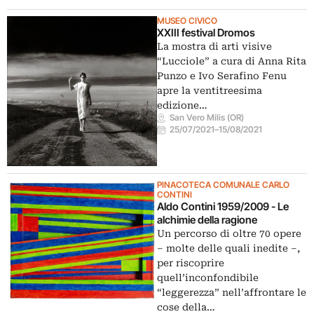
MUSEO CIVICO
XXIII festival Dromos
La mostra di arti visive
“Lucciole” a cura di Anna Rita
Punzo e Ivo Serafino Fenu
apre la ventitreesima
edizione…
San Vero Milis (OR)
25/07/2021
–
15/08/2021
PINACOTECA COMUNALE CARLO
CONTINI
Aldo Contini 1959/2009 - Le
alchimie della ragione
Un percorso di oltre 70 opere
– molte delle quali inedite –,
per riscoprire
quell’inconfondibile
“leggerezza” nell’affrontare le
cose della…