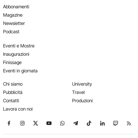
Abbonamenti
Magazine
Newsletter
Podcast
Eventi e Mostre
Inaugurazioni
Finissage
Eventi in giornata
Chi siamo
University
Pubblicità
Travel
Contatti
Produzioni
Lavora con noi
Seguici su Facebook
Seguici su Instagram
Seguici su X
Seguici su YouTube
Seguici su WhatsApp
Seguici su Telegram
Seguici su TikTok
Seguici su Link
Seguici su
Segui