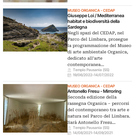
MUSEO ORGANICA - CEDAP
Giuseppe Loi / Mediterranea
habitat e biodiversità della
Sardegna
Negli spazi del CEDAP, nel
Parco del Limbara, prosegue
la programmazione del Museo
di arte ambientale Organica,
dedicato all’arte
contemporanea…
Tempio Pausania (SS)
19/06/2022
–
14/07/2022
MUSEO ORGANICA - CEDAP
Antonello Fresu - Mirroring
Seconda edizione della
rassegna Organica – percorsi
del contemporaneo tra arte e
natura nel Parco del Limbara.
Sarà Antonello Fresu…
Tempio Pausania (SS)
14/08/2021
–
14/09/2021