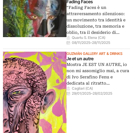
Fading Faces
“Fading Faces è un
attraversamento silenzioso:
un movimento tra identità e
dissoluzione, tra memoria e
oblio, tra il desiderio di…
Quartu S. Elena (CA)
08/11/2025
–
28/11/2025
GUZMÁN GALLERY ART & DRINKS
Je et un autre
Mostra JE EST UN AUTRE, io
non mi assomiglio mai, a cura
di Ivo Serafino Fenu e
dedicata al ritratto…
Cagliari (CA)
29/01/2025
–
28/02/2025