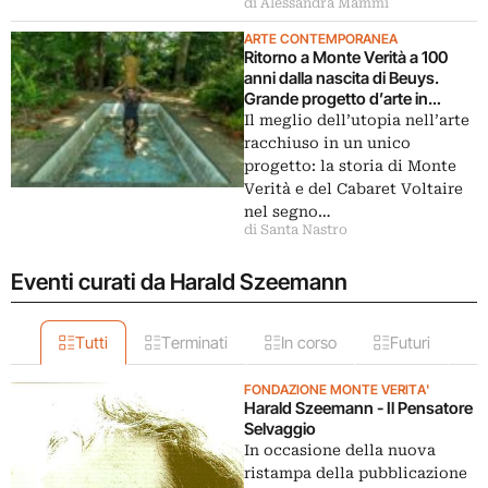
di Alessandra Mammì
ARTE CONTEMPORANEA
Ritorno a Monte Verità a 100
anni dalla nascita di Beuys.
Grande progetto d’arte in
Svizzera
Il meglio dell’utopia nell’arte
racchiuso in un unico
progetto: la storia di Monte
Verità e del Cabaret Voltaire
nel segno…
di Santa Nastro
Eventi curati da Harald Szeemann
Tutti
Terminati
In corso
Futuri
FONDAZIONE MONTE VERITA'
Harald Szeemann - Il Pensatore
Selvaggio
In occasione della nuova
ristampa della pubblicazione