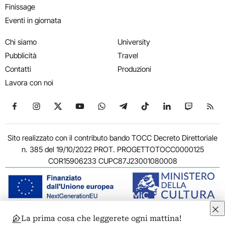
Finissage
Eventi in giornata
Chi siamo
University
Pubblicità
Travel
Contatti
Produzioni
Lavora con noi
Seguici su Facebook
Seguici su Instagram
Seguici su X
Seguici su YouTube
Seguici su WhatsApp
Seguici su Telegram
Seguici su TikTok
Seguici su Link
Seguici su
Segui
Sito realizzato con il contributo bando TOCC Decreto Direttoriale
n. 385 del 19/10/2022 PROT. PROGETTOTOCC0000125
COR15906233 CUPC87J23001080008
La prima cosa che leggerete ogni mattina!
© 2011-2026 ARTRIBUNE srl – Corso Vittorio Emanuele II, 287 –