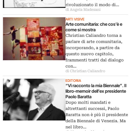
rivoluzionato il modo di…
di Angela Madesani
ARTI VISIVE
Arte comunitaria: che cos’è e
come si mostra
Christian Caliandro torna a
parlare di arte comunitaria,
incorporando, a partire da
questo nuovo capitolo,
frammenti tratti dal dialogo
con…
di Christian Caliandro
EDITORIA
“Vi racconto la mia Biennale”. Il
libro-memoir dell’ex presidente
Paolo Baratta
Dopo molti mandati e
altrettanti successi, Paolo
Baratta non è più il presidente
della Biennale di Venezia. Ma
nel libro…