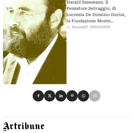
Harald Szeemann. Il
Pensatore Selvaggio, di
Lucrezia De Domizio Durini,
la Fondazione Monte…
Ascona
06/04/2019
Condividi su Facebook
Condividi su X
Condividi su LinkedIn
Condividi su Pinterest
Condividi su WhatsApp
Condividi su Email
Artribune