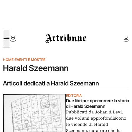
Artribune
HOME
›
EVENTI E MOSTRE
Harald Szeemann
Articoli dedicati a Harald Szeemann
EDITORIA
Due libri per ripercorrere la storia
di Harald Szeemann
Pubblicati da Johan & Levi,
due volumi approfondiscono
le vicende di Harald
Szeemann, curatore che ha