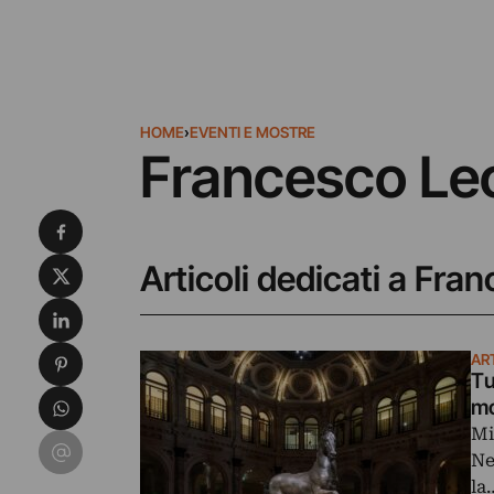
HOME
›
EVENTI E MOSTRE
Francesco Le
Condividi su Facebook
Condividi su X
Articoli dedicati a Fr
Condividi su LinkedIn
Condividi su Pinterest
AR
Tu
Condividi su WhatsApp
mo
Mi
Condividi su Email
Ne
la