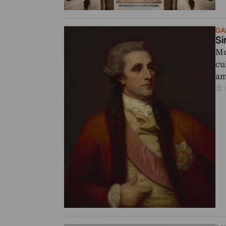
GAL
Si
Mo
cu
am