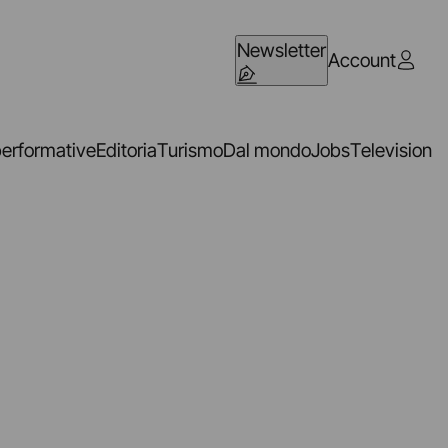
Newsletter
Account
performative
Editoria
Turismo
Dal mondo
Jobs
Television