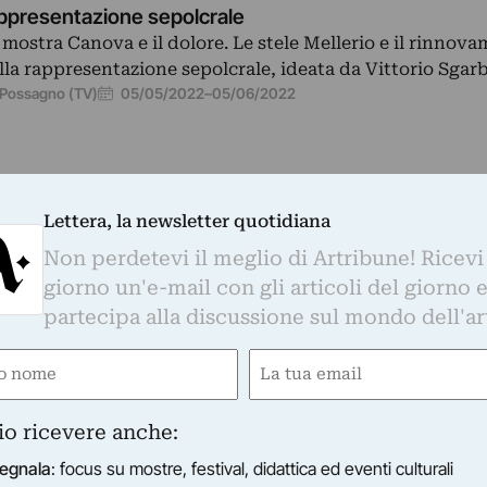
ppresentazione sepolcrale
 mostra Canova e il dolore. Le stele Mellerio e il rinnov
lla rappresentazione sepolcrale, ideata da Vittorio Sgar
05/05/2022
–
05/06/2022
Possagno (TV)
Lettera, la newsletter quotidiana
Non perdetevi il meglio di Artribune! Ricevi
giorno un'e-mail con gli articoli del giorno 
partecipa alla discussione sul mondo dell'ar
e
Email
LERIE D'ITALIA - PIAZZA SCALA
ired)
(Required)
 Grande Guerra. Arte e artisti al fronte
io ricevere anche:
 mostra a Milano rappresenta la Grande Guerra non com
olato, ma ricercando le tensioni che ne anticipano…
egnala
: focus su mostre, festival, didattica ed eventi culturali