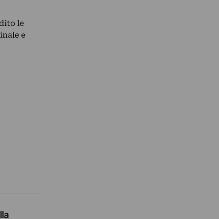
ito le
inale e
lla