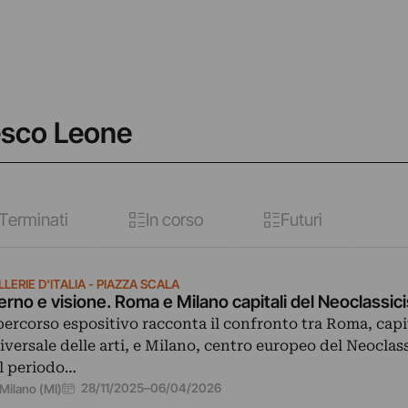
esco Leone
Terminati
In corso
Futuri
LERIE D'ITALIA - PIAZZA SCALA
erno e visione. Roma e Milano capitali del Neoclassi
 percorso espositivo racconta il confronto tra Roma, capi
iversale delle arti, e Milano, centro europeo del Neoclas
l periodo…
28/11/2025
–
06/04/2026
Milano (MI)