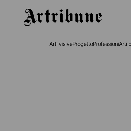
Artribune
Arti visive
Progetto
Professioni
Arti 