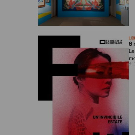
LIB
6 
Le
mo
di