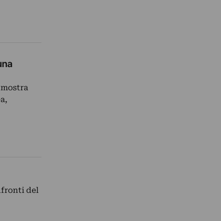
una
a mostra
a,
fronti del