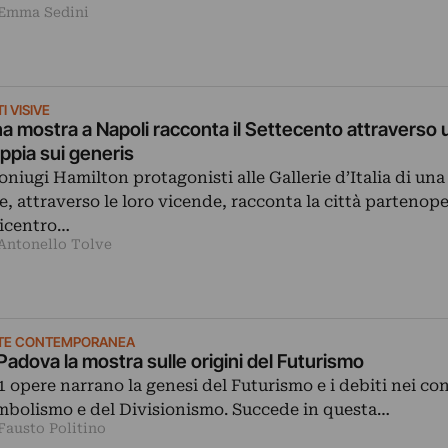
 Emma Sedini
I VISIVE
a mostra a Napoli racconta il Settecento attraverso 
ppia sui generis
coniugi Hamilton protagonisti alle Gallerie d’Italia di un
e, attraverso le loro vicende, racconta la città partenope
icentro…
 Antonello Tolve
TE CONTEMPORANEA
Padova la mostra sulle origini del Futurismo
1 opere narrano la genesi del Futurismo e i debiti nei con
mbolismo e del Divisionismo. Succede in questa…
Fausto Politino