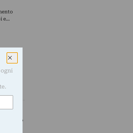
amento
bi e…
 ogni
e
te.
e un fatto