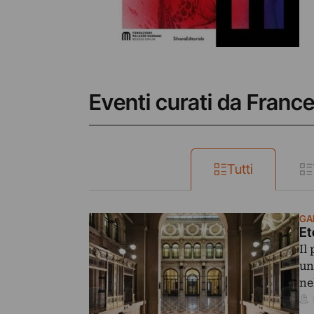
Eventi curati da Franc
Tutti
GAL
Et
Il
un
ne