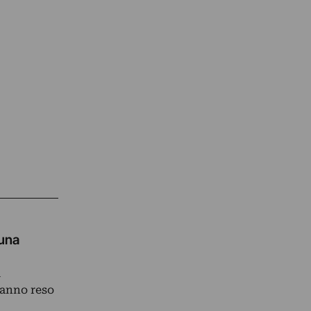
 una
l
hanno reso