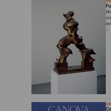
PA
Fu
Mo
or
in
GI
Ca