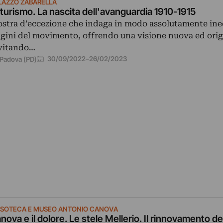
LAZZO ZABARELLA
turismo. La nascita dell'avanguardia 1910-1915
stra d’eccezione che indaga in modo assolutamente ined
igini del movimento, offrendo una visione nuova ed orig
vitando…
30/09/2022
–
26/02/2023
Padova (PD)
PSOTECA E MUSEO ANTONIO CANOVA
nova e il dolore. Le stele Mellerio. Il rinnovamento de