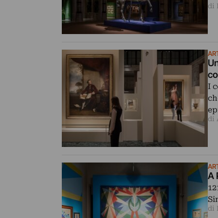
di
ART
Un
co
I 
ch
ep
di
AR
A 
12
Si
di 