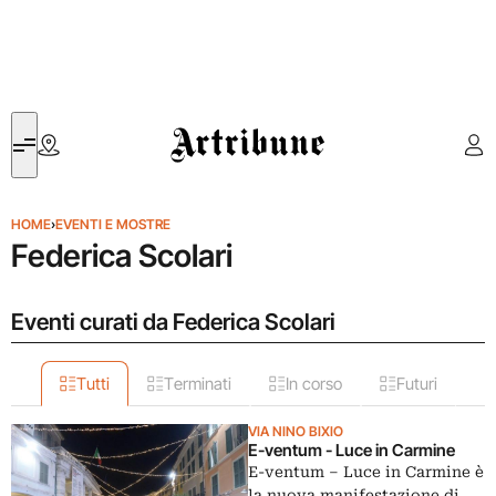
Artribune
HOME
›
EVENTI E MOSTRE
Federica Scolari
Eventi curati da Federica Scolari
Tutti
Terminati
In corso
Futuri
VIA NINO BIXIO
E-ventum - Luce in Carmine
E-ventum – Luce in Carmine è
la nuova manifestazione di