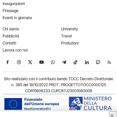
Inaugurazioni
Finissage
Eventi in giornata
Chi siamo
University
Pubblicità
Travel
Contatti
Produzioni
Lavora con noi
Seguici su Facebook
Seguici su Instagram
Seguici su X
Seguici su YouTube
Seguici su WhatsApp
Seguici su Telegram
Seguici su TikTok
Seguici su Link
Seguici su
Segui
Sito realizzato con il contributo bando TOCC Decreto Direttoriale
n. 385 del 19/10/2022 PROT. PROGETTOTOCC0000125
COR15906233 CUPC87J23001080008