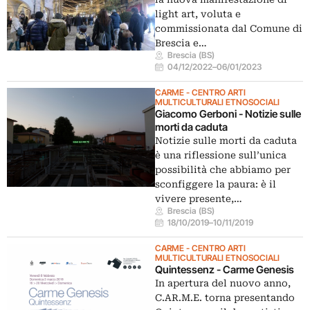
light art, voluta e
commissionata dal Comune di
Brescia e…
Brescia (BS)
04/12/2022
–
06/01/2023
CARME - CENTRO ARTI
MULTICULTURALI ETNOSOCIALI
Giacomo Gerboni - Notizie sulle
morti da caduta
Notizie sulle morti da caduta
è una riflessione sull’unica
possibilità che abbiamo per
sconfiggere la paura: è il
vivere presente,…
Brescia (BS)
18/10/2019
–
10/11/2019
CARME - CENTRO ARTI
MULTICULTURALI ETNOSOCIALI
Quintessenz - Carme Genesis
In apertura del nuovo anno,
C.AR.M.E. torna presentando