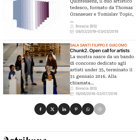
Quintessenz, il duo artistico
tedesco, formato da Thomas
Granseuer e Tomislav Topic,
…
Brescia (BS)
08/02/2019
–
03/03/2019
SALA SANTI FILIPPO E GIACOMO
Chunk2. Open call for artists
La mostra nasce da un bando
di concorso dedicato agli
artisti under 35, terminato il
31 gennaio 2016. Alla
chiamata…
Brescia (BS)
18/06/2016
–
02/07/2016
Condividi su Facebook
Condividi su X
Condividi su LinkedIn
Condividi su Pinterest
Condividi su WhatsApp
Condividi su Email