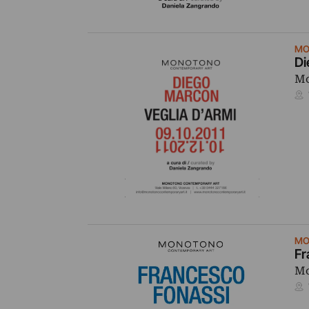
MO
Di
Mo
MO
Fr
Mo