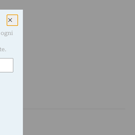
 ogni
e
te.