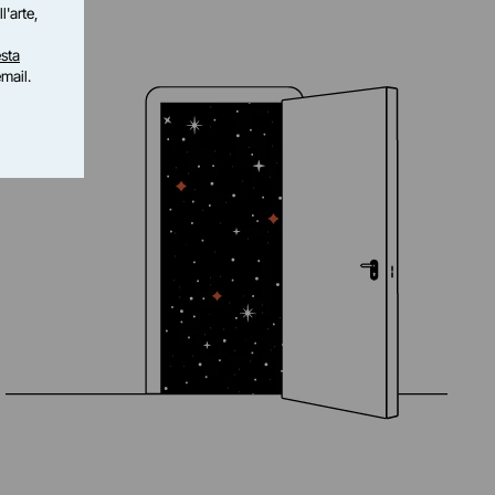
l'arte,
sta
email.