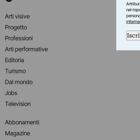
Artribun
nel ris
Arti visive
personal
informa
Progetto
Iscri
Professioni
Arti performative
Editoria
Turismo
Dal mondo
Jobs
Television
Abbonamenti
Magazine