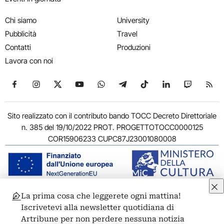
Chi siamo
University
Pubblicità
Travel
Contatti
Produzioni
Lavora con noi
Seguici su Facebook
Seguici su Instagram
Seguici su X
Seguici su YouTube
Seguici su WhatsApp
Seguici su Telegram
Seguici su TikTok
Seguici su Link
Seguici su
Segui
Sito realizzato con il contributo bando TOCC Decreto Direttoriale
n. 385 del 19/10/2022 PROT. PROGETTOTOCC0000125
COR15906233 CUPC87J23001080008
La prima cosa che leggerete ogni mattina!
© 2011-2026 ARTRIBUNE srl – Corso Vittorio Emanuele II, 287 –
Iscrivetevi alla newsletter quotidiana di
00186 Roma - P.I. 11381581005
Artribune per non perdere nessuna notizia
Privacy: Responsabile della protezione dei dati personali