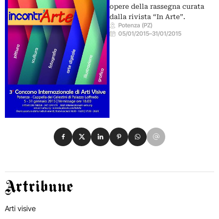
opere della rassegna curata
dalla rivista “In Arte”.
Potenza (PZ)
05/01/2015
–
31/01/2015
Condividi su Facebook
Condividi su X
Condividi su LinkedIn
Condividi su Pinterest
Condividi su WhatsApp
Condividi su Email
Artribune
Arti visive