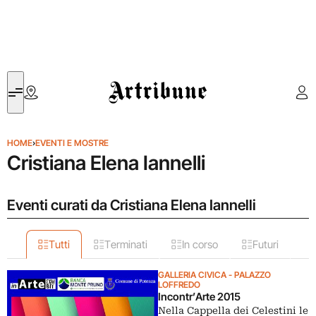
Artribune
HOME
›
EVENTI E MOSTRE
Cristiana Elena Iannelli
Eventi curati da Cristiana Elena Iannelli
Tutti
Terminati
In corso
Futuri
GALLERIA CIVICA - PALAZZO
LOFFREDO
Incontr’Arte 2015
Nella Cappella dei Celestini le