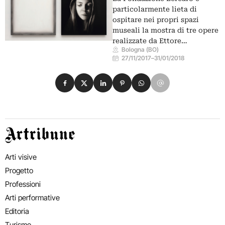
particolarmente lieta di
ospitare nei propri spazi
museali la mostra di tre opere
realizzate da Ettore…
Bologna (BO)
27/11/2017
–
31/01/2018
Condividi su Facebook
Condividi su X
Condividi su LinkedIn
Condividi su Pinterest
Condividi su WhatsApp
Condividi su Email
Artribune
Arti visive
Progetto
Professioni
Arti performative
Editoria
Turismo