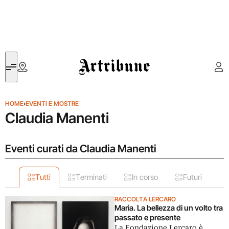
Artribune
HOME
›
EVENTI E MOSTRE
Claudia Manenti
Eventi curati da Claudia Manenti
Tutti
Terminati
In corso
Futuri
RACCOLTA LERCARO
Maria. La bellezza di un volto tra
passato e presente
La Fondazione Lercaro è