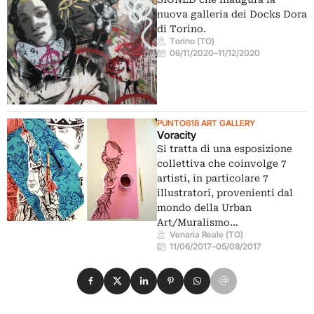
nuova galleria dei Docks Dora
di Torino.
Torino (TO)
06/11/2020
–
11/12/2020
PUNTO618 ART GALLERY
Voracity
Si tratta di una esposizione
collettiva che coinvolge 7
artisti, in particolare 7
illustratori, provenienti dal
mondo della Urban
Art/Muralismo…
Venaria Reale (TO)
11/06/2017
–
05/08/2017
Condividi su Facebook
Condividi su X
Condividi su LinkedIn
Condividi su Pinterest
Condividi su WhatsApp
Condividi su Email