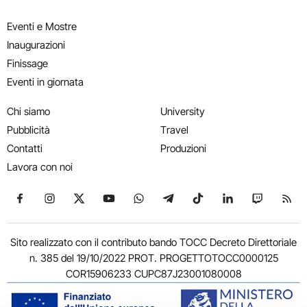
Eventi e Mostre
Inaugurazioni
Finissage
Eventi in giornata
Chi siamo
University
Pubblicità
Travel
Contatti
Produzioni
Lavora con noi
Seguici su Facebook
Seguici su Instagram
Seguici su X
Seguici su YouTube
Seguici su WhatsApp
Seguici su Telegram
Seguici su TikTok
Seguici su Link
Seguici su
Segui
Sito realizzato con il contributo bando TOCC Decreto Direttoriale
n. 385 del 19/10/2022 PROT. PROGETTOTOCC0000125
COR15906233 CUPC87J23001080008