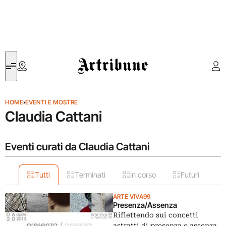
Artribune
HOME
›
EVENTI E MOSTRE
Claudia Cattani
Eventi curati da Claudia Cattani
Tutti
Terminati
In corso
Futuri
ARTE VIVA99
Presenza/Assenza
Riflettendo sui concetti
astratti di presenza e assenza