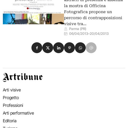
la mostra di Officina
Fotografica propone un
percorso di contrapposizioni
visive tra…
Parma (PR)
06/04/2013
–
20/04/2013
Condividi su Facebook
Condividi su X
Condividi su LinkedIn
Condividi su Pinterest
Condividi su WhatsApp
Condividi su Email
Artribune
Arti visive
Progetto
Professioni
Arti performative
Editoria