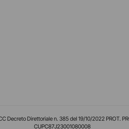
am
ok
inkedIn
su Twitch
ci su Rss
o TOCC Decreto Direttoriale n. 385 del 19/10/2022 
CUPC87J23001080008