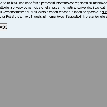
e Srl utilizza i dati da te forniti per tenerti informato con regolarità sul mondo del
petto della privacy come indicato nella
nostra informativa
. Iscrivendoti i tuoi dati
i verranno trasferiti su MailChimp e trattati secondo le modalità riportate in
que
tiva
. Potrai disiscriverti in qualsiasi momento con l'apposito link presente nelle 
viti