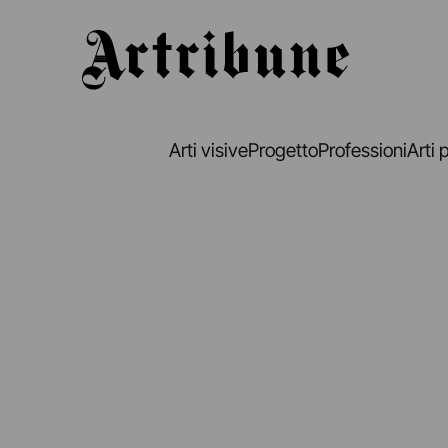
Artribune
Arti visive
Progetto
Professioni
Arti 