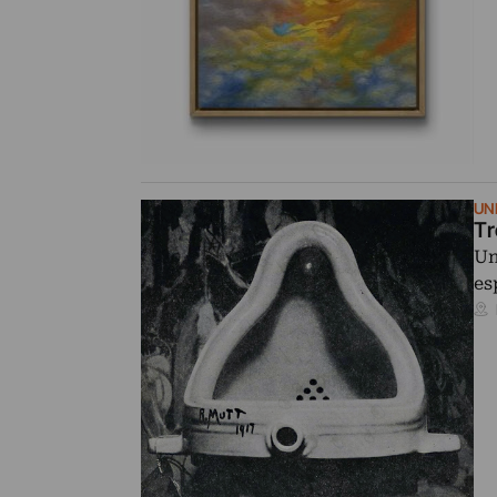
UNI
Tr
Un
es