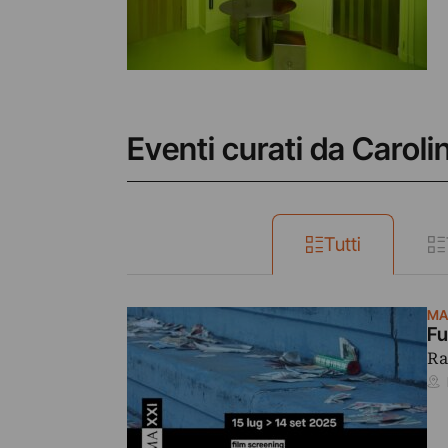
Eventi curati da Caroli
Tutti
MA
Fu
Ra