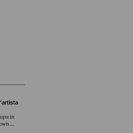
’artista
cupa in
town.…