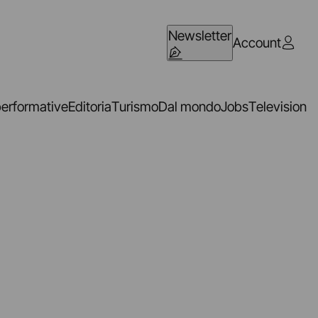
Newsletter
Account
performative
Editoria
Turismo
Dal mondo
Jobs
Television