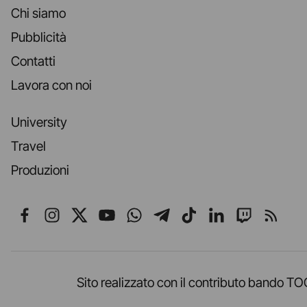
Chi siamo
Pubblicità
Contatti
Lavora con noi
University
Travel
Produzioni
Seguici su Facebook
Seguici su Instagram
Seguici su X
Seguici su YouTube
Seguici su WhatsApp
Seguici su Telegr
Seguici su TikT
Seguici su L
Seguici 
Segui
Sito realizzato con il contributo band