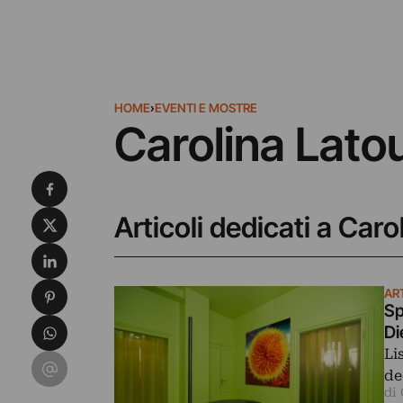
HOME
›
EVENTI E MOSTRE
Carolina Lato
Condividi su Facebook
Condividi su X
Articoli dedicati a Caro
Condividi su LinkedIn
Condividi su Pinterest
AR
Sp
Condividi su WhatsApp
Di
Li
Condividi su Email
de
di