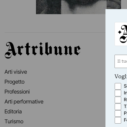
Artribune
Nom
(Obbli
Arti visive
Nome
Vogl
Progetto
S
Professioni
I
R
Arti performative
T
Editoria
P
F
Turismo