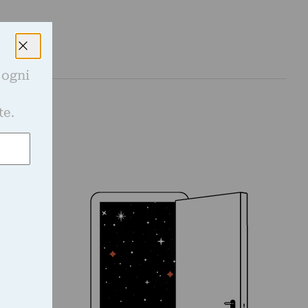
 ogni
e
te.