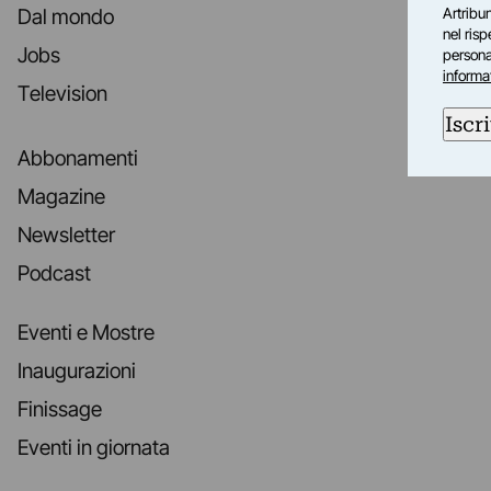
Artribun
Dal mondo
nel ris
Jobs
personal
informa
Television
Iscri
Abbonamenti
Magazine
Newsletter
Podcast
Eventi e Mostre
Inaugurazioni
Finissage
Eventi in giornata