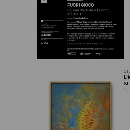
ST
Di
Mo