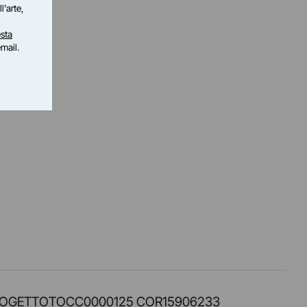
l'arte,
sta
email.
PROT. PROGETTOTOCC0000125 COR15906233