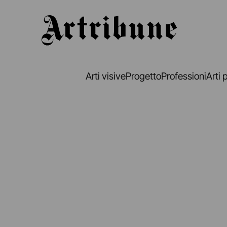
Artribune
Arti visive
Progetto
Professioni
Arti 