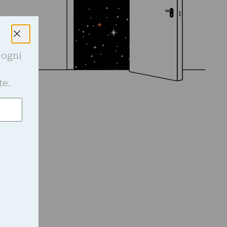
 ogni
e
te.