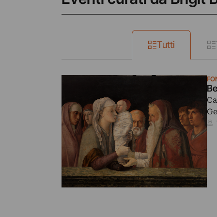
Tutti
FO
Be
Ca
Ge