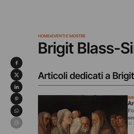
HOME
›
EVENTI E MOSTRE
Brigit Blass-
Condividi su Facebook
Condividi su X
Articoli dedicati a Bri
Condividi su LinkedIn
Condividi su Pinterest
AR
An
Condividi su WhatsApp
Fo
se
Condividi su Email
di