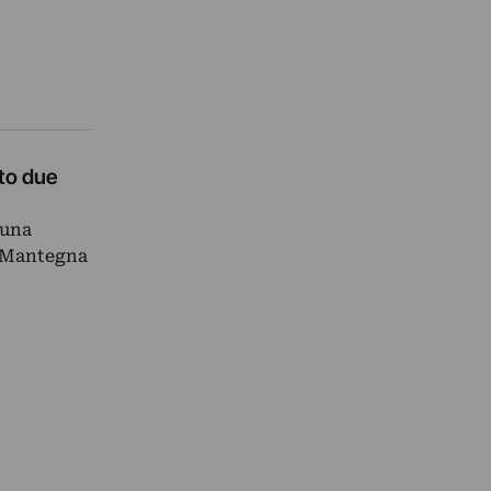
nto due
 una
a Mantegna