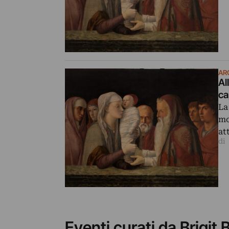
AR
Al
ca
La
mo
at
di
Eventi curati da Brigi