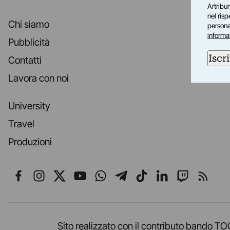
Artribun
nel ris
Chi siamo
personal
informa
Pubblicità
Iscri
Contatti
Lavora con noi
University
Travel
Produzioni
Seguici su Facebook
Seguici su Instagram
Seguici su X
Seguici su YouTube
Seguici su WhatsApp
Seguici su Telegr
Seguici su TikT
Seguici su L
Seguici 
Segui
Sito realizzato con il contributo band