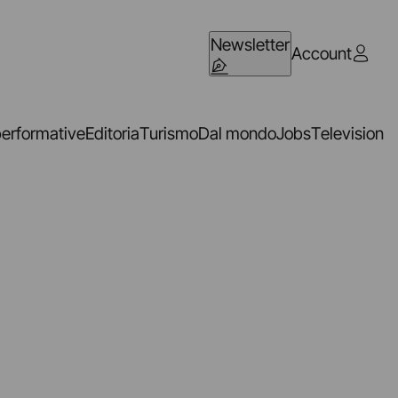
Newsletter
Account
performative
Editoria
Turismo
Dal mondo
Jobs
Television