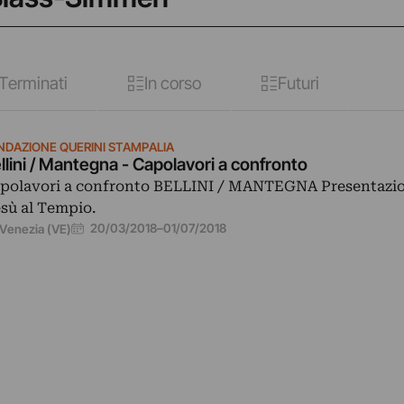
Terminati
In corso
Futuri
NDAZIONE QUERINI STAMPALIA
llini / Mantegna - Capolavori a confronto
polavori a confronto BELLINI / MANTEGNA Presentazio
sù al Tempio.
20/03/2018
–
01/07/2018
Venezia (VE)