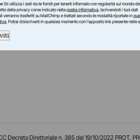
e Srl utilizza i dati da te forniti per tenerti informato con regolarità sul mondo del
petto della privacy come indicato nella
nostra informativa
. Iscrivendoti i tuoi dati
i verranno trasferiti su MailChimp e trattati secondo le modalità riportate in
que
tiva
. Potrai disiscriverti in qualsiasi momento con l'apposito link presente nelle 
viti
am
ok
inkedIn
su Twitch
ci su Rss
o TOCC Decreto Direttoriale n. 385 del 19/10/2022 