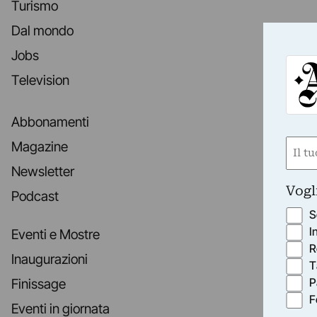
Turismo
Dal mondo
Jobs
Television
Abbonamenti
Nom
Magazine
(Obbli
Newsletter
Nome
Vogl
Podcast
S
I
Eventi e Mostre
R
Inaugurazioni
T
P
Finissage
F
Eventi in giornata