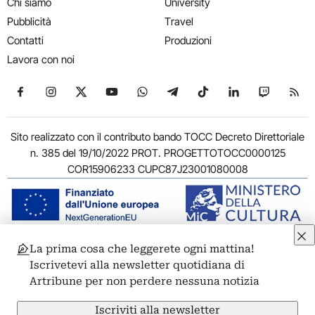
Chi siamo
University
Pubblicità
Travel
Contatti
Produzioni
Lavora con noi
Seguici su Facebook
Seguici su Instagram
Seguici su X
Seguici su YouTube
Seguici su WhatsApp
Seguici su Telegram
Seguici su TikTok
Seguici su Link
Seguici su
Segui
Sito realizzato con il contributo bando TOCC Decreto Direttoriale
n. 385 del 19/10/2022 PROT. PROGETTOTOCC0000125
COR15906233 CUPC87J23001080008
La prima cosa che leggerete ogni mattina!
© 2011-2026 ARTRIBUNE srl – Corso Vittorio Emanuele II, 287 –
Iscrivetevi alla newsletter quotidiana di
00186 Roma - P.I. 11381581005
Artribune per non perdere nessuna notizia
Privacy: Responsabile della protezione dei dati personali
ARTRIBUNE srl – Corso Vittorio Emanuele II, 287 – 00186 Roma
Iscriviti alla newsletter