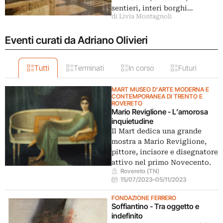
sentieri, interi borghi…
di Livia Montagnoli
Eventi curati da Adriano Olivieri
Tutti
Terminati
In corso
Futuri
MART MUSEO D'ARTE MODERNA E
CONTEMPORANEA DI TRENTO E
ROVERETO
Mario Reviglione - L’amorosa
inquietudine
Il Mart dedica una grande
mostra a Mario Reviglione,
pittore, incisore e disegnatore
attivo nel primo Novecento.
Rovereto (TN)
15/07/2023
–
05/11/2023
FONDAZIONE FERRERO
Soffiantino - Tra oggetto e
indefinito