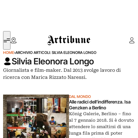
Artribune
HOME
›
ARCHIVIO ARTICOLI: SILVIA ELEONORA LONGO
Silvia Eleonora Longo
Giornalista e film-maker. Dal 2013 svolge lavoro di
ricerca con Marica Rizzato Naressi.
DAL MONDO
Alle radici dell’indifferenza. Isa
Genzken a Berlino
König Galerie, Berlino ‒ fino
al 7 gennaio 2018. Si è dovuto
attendere lo smaltirsi di una
lunga fila prima di poter