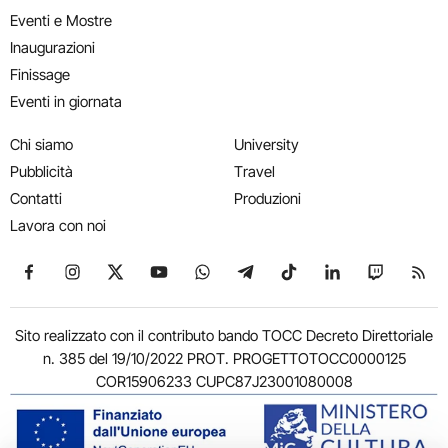
Eventi e Mostre
Inaugurazioni
Finissage
Eventi in giornata
Chi siamo
University
Pubblicità
Travel
Contatti
Produzioni
Lavora con noi
Seguici su Facebook
Seguici su Instagram
Seguici su X
Seguici su YouTube
Seguici su WhatsApp
Seguici su Telegram
Seguici su TikTok
Seguici su Link
Seguici su
Segui
Sito realizzato con il contributo bando TOCC Decreto Direttoriale
n. 385 del 19/10/2022 PROT. PROGETTOTOCC0000125
COR15906233 CUPC87J23001080008