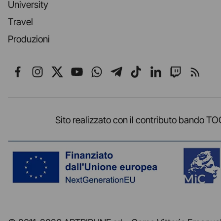
University
Travel
Produzioni
Seguici su Facebook
Seguici su Instagram
Seguici su X
Seguici su YouTube
Seguici su WhatsApp
Seguici su Telegr
Seguici su TikT
Seguici su L
Seguici 
Segui
Sito realizzato con il contributo band