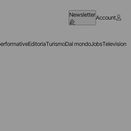
Newsletter
Account
performative
Editoria
Turismo
Dal mondo
Jobs
Television