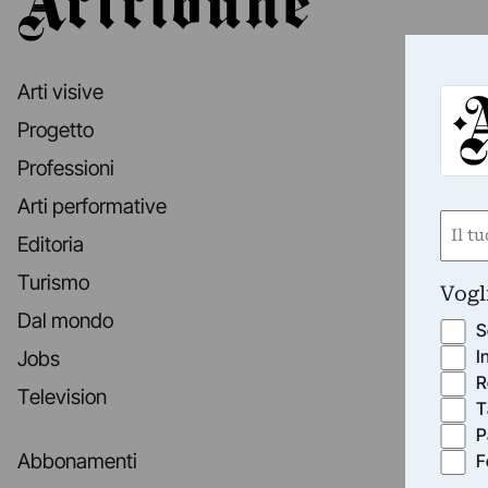
Arti visive
Progetto
Professioni
Arti performative
Nom
Editoria
(Requ
First
Turismo
Vogl
Dal mondo
S
I
Jobs
R
Television
T
P
Abbonamenti
F