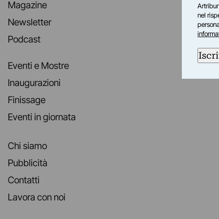
Magazine
Artribun
nel ris
Newsletter
personal
informa
Podcast
Iscri
Eventi e Mostre
Inaugurazioni
Finissage
Eventi in giornata
Chi siamo
Pubblicità
Contatti
Lavora con noi