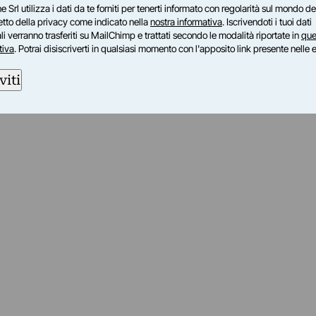
e Srl utilizza i dati da te forniti per tenerti informato con regolarità sul mondo del
petto della privacy come indicato nella
nostra informativa
. Iscrivendoti i tuoi dati
i verranno trasferiti su MailChimp e trattati secondo le modalità riportate in
que
tiva
. Potrai disiscriverti in qualsiasi momento con l'apposito link presente nelle 
viti