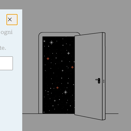
 ogni
e
te.