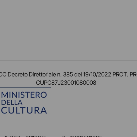
am
ok
inkedIn
su Twitch
ci su Rss
o TOCC Decreto Direttoriale n. 385 del 19/10/2022 
CUPC87J23001080008