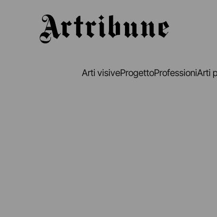
Artribune
Arti visive
Progetto
Professioni
Arti 