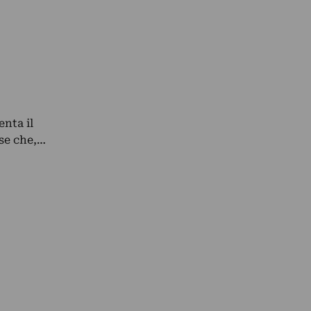
enta il
ese che,…