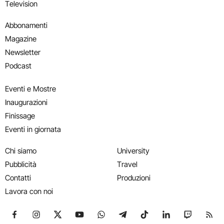
Television
Abbonamenti
Magazine
Newsletter
Podcast
Eventi e Mostre
Inaugurazioni
Finissage
Eventi in giornata
Chi siamo
University
Pubblicità
Travel
Contatti
Produzioni
Lavora con noi
Seguici su Facebook
Seguici su Instagram
Seguici su X
Seguici su YouTube
Seguici su WhatsApp
Seguici su Telegram
Seguici su TikTok
Seguici su Link
Seguici su
Segui