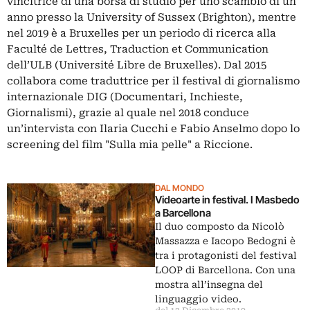
vincitrice di una borsa di studio per uno scambio di un
anno presso la University of Sussex (Brighton), mentre
nel 2019 è a Bruxelles per un periodo di ricerca alla
Faculté de Lettres, Traduction et Communication
dell’ULB (Université Libre de Bruxelles). Dal 2015
collabora come traduttrice per il festival di giornalismo
internazionale DIG (Documentari, Inchieste,
Giornalismi), grazie al quale nel 2018 conduce
un’intervista con Ilaria Cucchi e Fabio Anselmo dopo lo
screening del film "Sulla mia pelle" a Riccione.
DAL MONDO
Videoarte in festival. I Masbedo
a Barcellona
Il duo composto da Nicolò
Massazza e Iacopo Bedogni è
tra i protagonisti del festival
LOOP di Barcellona. Con una
mostra all’insegna del
linguaggio video.