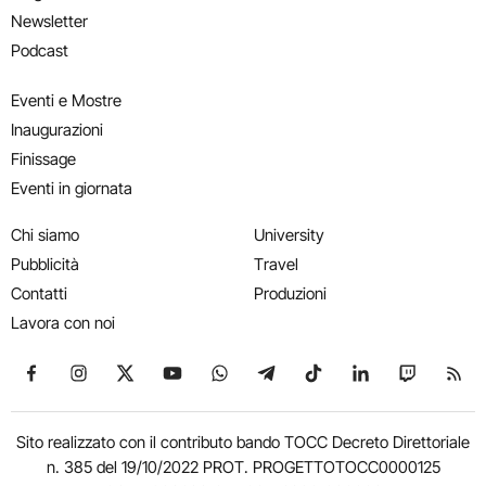
Newsletter
Podcast
Eventi e Mostre
Inaugurazioni
Finissage
Eventi in giornata
Chi siamo
University
Pubblicità
Travel
Contatti
Produzioni
Lavora con noi
Seguici su Facebook
Seguici su Instagram
Seguici su X
Seguici su YouTube
Seguici su WhatsApp
Seguici su Telegram
Seguici su TikTok
Seguici su Link
Seguici su
Segui
Sito realizzato con il contributo bando TOCC Decreto Direttoriale
n. 385 del 19/10/2022 PROT. PROGETTOTOCC0000125