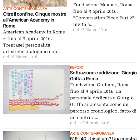
Fondazione Memmo, Roma –
ARTE CONTEMPORANEA
fino al 3 aprile 2016.
Oltre il confine. Cinque mostre
“Conversation Piece Part 2”
all’American Academy in
invita a…
Rome
del 17 Marzo 2016
American Academy in Rome
– fino al 3 aprile 2016.
Trentasei personalità
artistiche dialogano con…
del 18 Marzo 2016
REPORT
Sottrazione e addizione. Giorgio
Griffa a Roma
Fondazione Giuliani, Roma –
fino al 9 aprile 2016. La
personale dedicata a Giorgio
Griffa si presenta come un
percorso cronologico, fatto di
una nutrita…
del 11 Febbraio 2016
ARTE CONTEMPORANEA
519+40. Il risultato? Una mostra