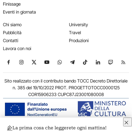
Finissage
Eventi in giornata
Chi siamo
University
Pubblicità
Travel
Contatti
Produzioni
Lavora con noi
Seguici su Facebook
Seguici su Instagram
Seguici su X
Seguici su YouTube
Seguici su WhatsApp
Seguici su Telegram
Seguici su TikTok
Seguici su Link
Seguici su
Segui
Sito realizzato con il contributo bando TOCC Decreto Direttoriale
n. 385 del 19/10/2022 PROT. PROGETTOTOCC0000125
COR15906233 CUPC87J23001080008
La prima cosa che leggerete ogni mattina!
© 2011-2026 ARTRIBUNE srl – Corso Vittorio Emanuele II, 287 –