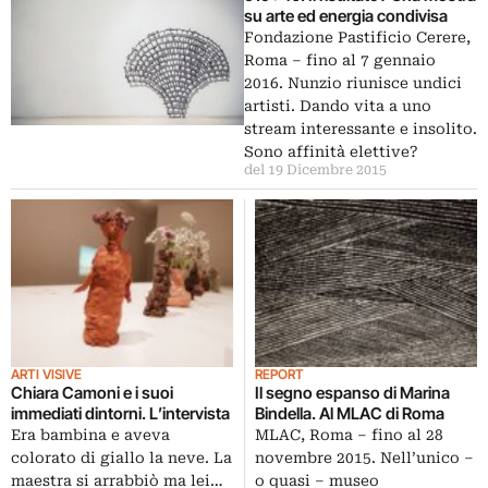
su arte ed energia condivisa
Fondazione Pastificio Cerere,
Roma – fino al 7 gennaio
2016. Nunzio riunisce undici
artisti. Dando vita a uno
stream interessante e insolito.
Sono affinità elettive?
del 19 Dicembre 2015
ARTI VISIVE
REPORT
Chiara Camoni e i suoi
Il segno espanso di Marina
immediati dintorni. L’intervista
Bindella. Al MLAC di Roma
Era bambina e aveva
MLAC, Roma – fino al 28
colorato di giallo la neve. La
novembre 2015. Nell’unico –
maestra si arrabbiò ma lei…
o quasi – museo