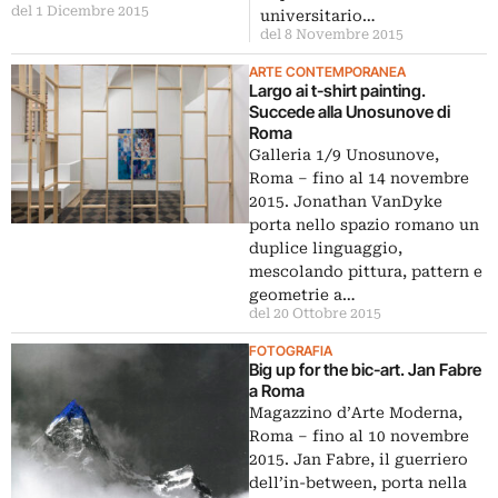
del 1 Dicembre 2015
universitario…
del 8 Novembre 2015
ARTE CONTEMPORANEA
Largo ai t-shirt painting.
Succede alla Unosunove di
Roma
Galleria 1/9 Unosunove,
Roma – fino al 14 novembre
2015. Jonathan VanDyke
porta nello spazio romano un
duplice linguaggio,
mescolando pittura, pattern e
geometrie a…
del 20 Ottobre 2015
FOTOGRAFIA
Big up for the bic-art. Jan Fabre
a Roma
Magazzino d’Arte Moderna,
Roma – fino al 10 novembre
2015. Jan Fabre, il guerriero
dell’in-between, porta nella