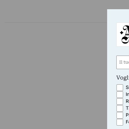
Nom
(Obbli
Nome
Vogl
S
I
R
T
P
F