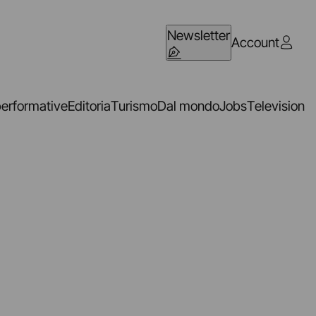
Newsletter
Account
performative
Editoria
Turismo
Dal mondo
Jobs
Television