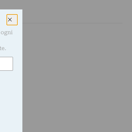
 ogni
e
te.