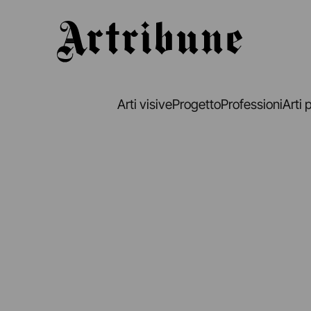
Artribune
Arti visive
Progetto
Professioni
Arti 