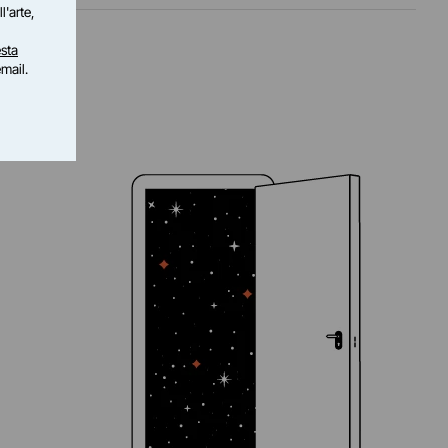
l'arte,
sta
email.