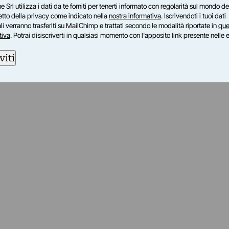
e Srl utilizza i dati da te forniti per tenerti informato con regolarità sul mondo del
petto della privacy come indicato nella
nostra informativa
. Iscrivendoti i tuoi dati
i verranno trasferiti su MailChimp e trattati secondo le modalità riportate in
que
tiva
. Potrai disiscriverti in qualsiasi momento con l'apposito link presente nelle 
viti