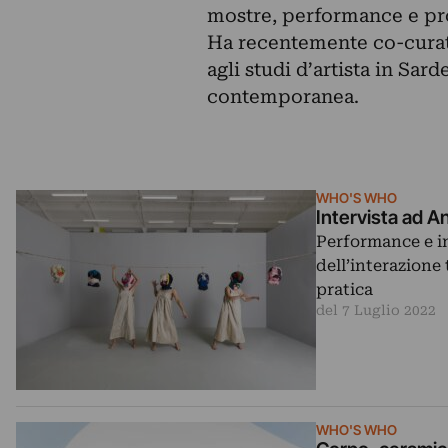
mostre, performance e prog
Ha recentemente co-curato
agli studi d’artista in Sard
contemporanea.
WHO'S WHO
Intervista ad An
Performance e in
dell’interazione
pratica
del 7 Luglio 2022
WHO'S WHO