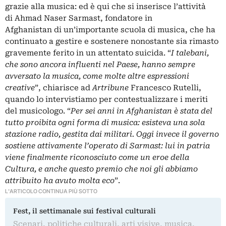
grazie alla musica: ed è qui che si inserisce l’attività
di Ahmad Naser Sarmast, fondatore in
Afghanistan di un’importante scuola di musica, che ha
continuato a gestire e sostenere nonostante sia rimasto
gravemente ferito in un attentato suicida. “
I talebani,
che sono ancora influenti nel Paese, hanno sempre
avversato la musica, come molte altre espressioni
creative
”, chiarisce ad
Artribune
Francesco Rutelli,
quando lo intervistiamo per contestualizzare i meriti
del musicologo. “
Per sei anni in Afghanistan è stata del
tutto proibita ogni forma di musica: esisteva una sola
stazione radio, gestita dai militari. Oggi invece il governo
sostiene attivamente l’operato di Sarmast: lui in patria
viene finalmente riconosciuto come un eroe della
Cultura, e anche questo premio che noi gli abbiamo
attribuito ha avuto molta eco
”.
L'ARTICOLO CONTINUA PIÙ SOTTO
Fest, il settimanale sui festival culturali
Scenari, politiche culturali, arti visive, musica,