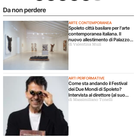
Da non perdere
ARTE CONTEMPORANEA
Spoleto città basilare per l’arte
contemporanea italiana. Il
nuovo allestimento di Palazzo
di Valentina Muzi
Collicola lo certifica
ARTI PERFORMATIVE
Come sta andando il Festival
dei Due Mondi di Spoleto?
Intervista al direttore (al suo
di Massimiliano Tonelli
primo anno)