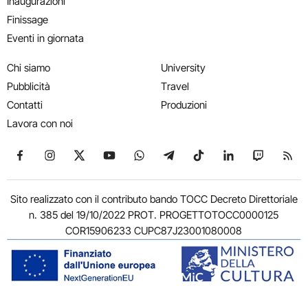
Inaugurazioni
Finissage
Eventi in giornata
Chi siamo
University
Pubblicità
Travel
Contatti
Produzioni
Lavora con noi
Seguici su Facebook
Seguici su Instagram
Seguici su X
Seguici su YouTube
Seguici su WhatsApp
Seguici su Telegram
Seguici su TikTok
Seguici su Link
Seguici su
Segui
Sito realizzato con il contributo bando TOCC Decreto Direttoriale
n. 385 del 19/10/2022 PROT. PROGETTOTOCC0000125
COR15906233 CUPC87J23001080008