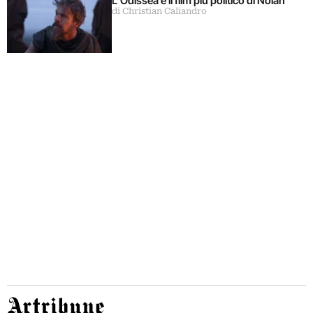
L’Odissea è il film più politico di Nolan
di Christian Caliandro
Artribune