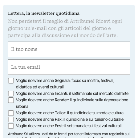
Lettera, la newsletter quotidiana
Non perdetevi il meglio di Artribune! Ricevi ogni
giorno un'e-mail con gli articoli del giorno e
partecipa alla discussione sul mondo dell'arte.
Nome
(Obbligatorio)
Nome
Email
(Obbligatorio)
Opzioni
Voglio ricevere anche
Segnala
: focus su mostre, festival,
didattica ed eventi culturali
Voglio ricevere anche
Incanti
: il settimanale sul mercato dell'arte
Voglio ricevere anche
Render
: il quindicinale sulla rigenerazione
urbana
Voglio ricevere anche
Tailor
: il quindicinale su moda e cultura
Voglio ricevere anche
Pax
: il quindicinale sul turismo culturale
Voglio ricevere anche
Fest
: il settimanale sui festival culturali
Artribune Srl utilizza i dati da te forniti per tenerti informato con regolarità sul