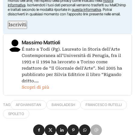
mondo dell'arte, nel rispetto della privacy come indicato nella
nostra
informativa
. Iscrivendoti i tuoi dati personali verranno trasferiti su MailChimp
e trattati secondo le modalità riportate in
questa informativa
. Potrai
disiscriverti in qualsiasi momento con l'apposito link presente nelle email.
Iscriviti
Massimo Mattioli
É nato a Todi (Pg). Laureato in Storia dell'Arte
Contemporanea all’Università di Perugia, fra il
1993 e il 1994 ha lavorato a Torino come
redattore de “Il Giornale dell'Arte”. Nel 2005 ha
pubblicato per Silvia Editrice il libro “Rigando
dritto.…
Scopri di più
TAG
AFGHANISTAN
BANGLADESH
FRANCESCO RUTELLI
SPOLETO
Condividi su Facebook
Condividi su X
Condividi su LinkedIn
Condividi su Pinterest
Condividi su WhatsApp
Condividi su Email