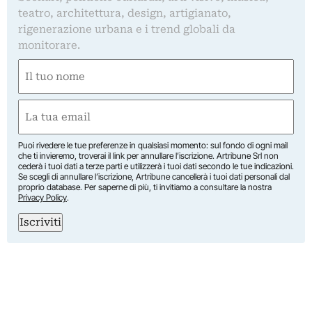
teatro, architettura, design, artigianato,
rigenerazione urbana e i trend globali da
monitorare.
Nome
(Obbligatorio)
Nome
Email
(Obbligatorio)
Puoi rivedere le tue preferenze in qualsiasi momento: sul fondo di ogni mail
che ti invieremo, troverai il link per annullare l’iscrizione. Artribune Srl non
cederà i tuoi dati a terze parti e utilizzerà i tuoi dati secondo le tue indicazioni.
Se scegli di annullare l’iscrizione, Artribune cancellerà i tuoi dati personali dal
proprio database. Per saperne di più, ti invitiamo a consultare la nostra
Privacy Policy
.
Iscriviti