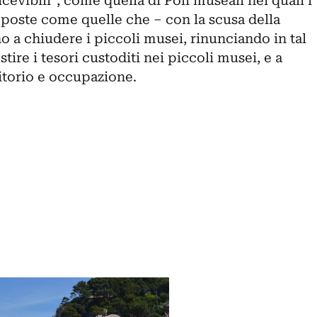
icevibili”, come quella di Poli museali nei quali i
oposte come quelle che – con la scusa della
no a chiudere i piccoli musei, rinunciando in tal
stire i tesori custoditi nei piccoli musei, e a
ritorio e occupazione.