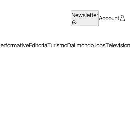
Newsletter
Account
performative
Editoria
Turismo
Dal mondo
Jobs
Television