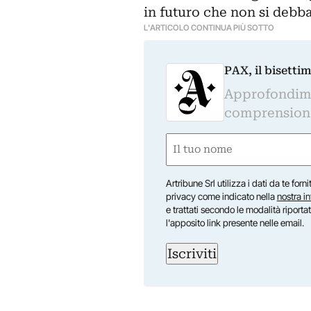
in futuro che non si debb
L'ARTICOLO CONTINUA PIÙ SOTTO
PAX, il bisetti
Approfondime
comprensione 
Nome
(Required)
First
Artribune Srl utilizza i dati da te forn
privacy come indicato nella
nostra i
e trattati secondo le modalità riporta
l'apposito link presente nelle email.
Iscriviti