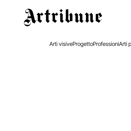
Artribune
Arti visive
Progetto
Professioni
Arti 