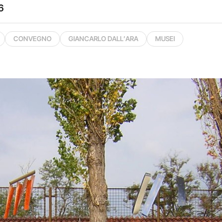
6
CONVEGNO
GIANCARLO DALL’ARA
MUSEI