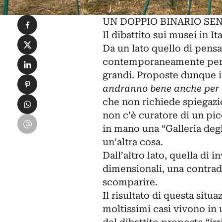
Condividi su Facebook
UN DOPPIO BINARIO SE
Il dibattito sui musei in I
Condividi su X
Da un lato quello di pensa
Condividi su LinkedIn
contemporaneamente per tu
grandi. Proposte dunque in
Condividi su Pinterest
andranno bene anche per i
Condividi su WhatsApp
che non richiede spiegazi
non c’è curatore di un pi
Condividi su Email
in mano una “Galleria degl
un’altra cosa.
Dall’altro lato, quella di i
dimensionali, una contradd
scomparire.
Il risultato di questa sit
moltissimi casi vivono in 