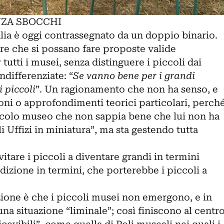
NZA SBOCCHI
talia è oggi contrassegnato da un doppio binario.
re che si possano fare proposte valide
tti i musei, senza distinguere i piccoli dai
differenziate: “
Se vanno bene per i grandi
 piccoli
”. Un ragionamento che non ha senso, e
oni o approfondimenti teorici particolari, perch
ccolo museo che non sappia bene che lui non ha
i Uffizi in miniatura”, ma sta gestendo tutta
nvitare i piccoli a diventare grandi in termini
izione in termini, che porterebbe i piccoli a
uazione è che i piccoli musei non emergono, e in
una situazione “liminale”; così finiscono al centr