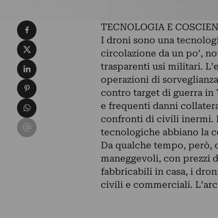
Condividi su Facebook
TECNOLOGIA E COSCIE
I droni sono una tecnolo
Condividi su X
circolazione da un po’, no
Condividi su LinkedIn
trasparenti usi militari. 
operazioni di sorveglianza 
Condividi su Pinterest
contro target di guerra in
Condividi su WhatsApp
e frequenti danni collater
confronti di civili inermi
Condividi su Email
tecnologiche abbiano la c
Da qualche tempo, però, c
maneggevoli, con prezzi d
fabbricabili in casa, i dro
civili e commerciali. L’ar