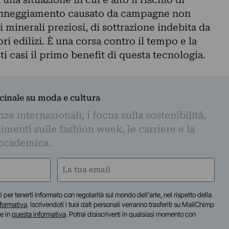
 danneggiamento causato da campagne non
i minerali preziosi, di sottrazione indebita da
ri edilizi. È una corsa contro il tempo e la
ti casi il primo benefit di questa tecnologia.
dicinale su moda e cultura
e internazionali, i focus sulla sostenibilità,
imenti sulle fashion week, le carriere e la
ccademica.
Email
(Obbligatorio)
iti per tenerti informato con regolarità sul mondo dell'arte, nel rispetto della
nformativa
. Iscrivendoti i tuoi dati personali verranno trasferiti su MailChimp
te in
questa informativa
. Potrai disiscriverti in qualsiasi momento con