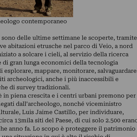
rcheologo contemporaneo
– sono delle ultime settimane le scoperte, tramite
ve abitazioni etrusche nel parco di Veio, a nord
iato a solcare i cieli, al servizio della ricerca
e di gran lunga economici della tecnologia
 di esplorare, mappare, monitorare, salvaguardare
ti archeologici, anche i più inaccessibili e
he di survey tradizionali.
 in piena crescita e i centri urbani premono per
iegati dall’archeologo, nonché viceministro
turale, Luis Jaime Castillo, per individuare,
irca 13mila siti del Paese, di cui solo 2.500 eran
alche anno fa. Lo scopo è proteggere il patrimonio
na situazione in cui è alto il rischio di