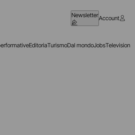
Newsletter
Account
performative
Editoria
Turismo
Dal mondo
Jobs
Television