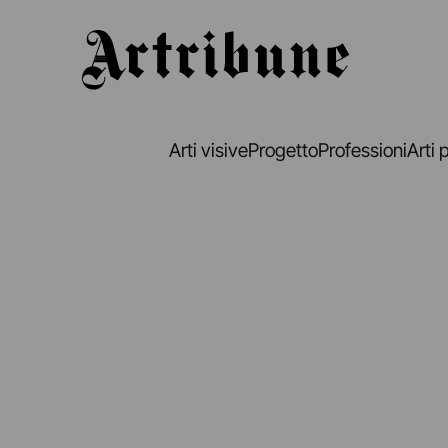
Artribune
Arti visive
Progetto
Professioni
Arti 