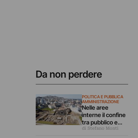
Da non perdere
POLITICA E PUBBLICA
AMMINISTRAZIONE
Nelle aree
interne il confine
tra pubblico e
di Stefano Monti
privato è sempre
più sottile.