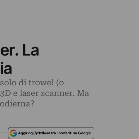
er. La
ia
solo di trowel (o
 3D e laser scanner. Ma
 odierna?