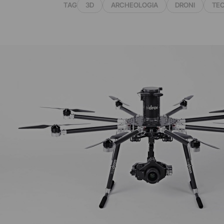
TAG
3D
ARCHEOLOGIA
DRONI
TE