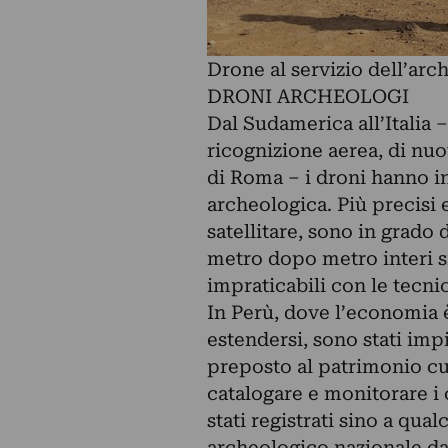
Drone al servizio dell’a
DRONI ARCHEOLOGI
Dal Sudamerica all’Italia 
ricognizione aerea, di nuo
di Roma – i droni hanno iniz
archeologica. Più precisi 
satellitare, sono in grado
metro dopo metro interi si
impraticabili con le tecnic
In Perù, dove l’economia è
estendersi, sono stati imp
preposto al patrimonio cul
catalogare e monitorare i c
stati registrati sino a qu
archeologico nazionale da u