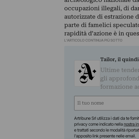
occupazioni illegali, di
autorizzate di estrazione d
parte di famelici speculato
rapidità d’azione è in ques
L'ARTICOLO CONTINUA PIÙ SOTTO
Tailor, il quin
Ultime tendenz
gli approfond
formazione a
Nome
(Obbligatorio)
Nome
Artribune Srl utilizza i dati da te forn
privacy come indicato nella
nostra i
e trattati secondo le modalità riporta
l'apposito link presente nelle email.