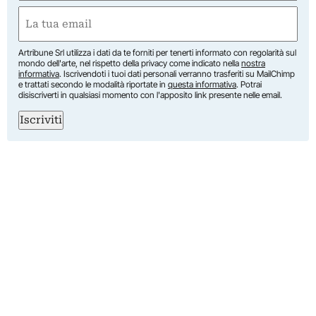
Nome
Email
(Obbligatorio)
Artribune Srl utilizza i dati da te forniti per tenerti informato con regolarità sul
mondo dell'arte, nel rispetto della privacy come indicato nella
nostra
informativa
. Iscrivendoti i tuoi dati personali verranno trasferiti su MailChimp
e trattati secondo le modalità riportate in
questa informativa
. Potrai
disiscriverti in qualsiasi momento con l'apposito link presente nelle email.
Iscriviti