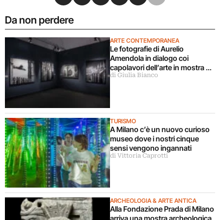
Da non perdere
ARTE CONTEMPORANEA
Le fotografie di Aurelio
Amendola in dialogo coi
capolavori dell’arte in mostra a
di Giulia Bianco
Milano
TURISMO
A Milano c’è un nuovo curioso
museo dove i nostri cinque
sensi vengono ingannati
di Vittoria Caprotti
ARCHEOLOGIA & ARTE ANTICA
Alla Fondazione Prada di Milano
arriva una mostra archeologica