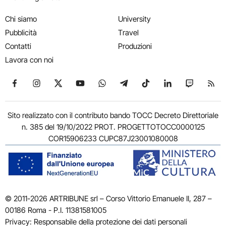
Chi siamo
University
Pubblicità
Travel
Contatti
Produzioni
Lavora con noi
Seguici su Facebook
Seguici su Instagram
Seguici su X
Seguici su YouTube
Seguici su WhatsApp
Seguici su Telegram
Seguici su TikTok
Seguici su Link
Seguici su
Segui
Sito realizzato con il contributo bando TOCC Decreto Direttoriale
n. 385 del 19/10/2022 PROT. PROGETTOTOCC0000125
COR15906233 CUPC87J23001080008
© 2011-2026 ARTRIBUNE srl – Corso Vittorio Emanuele II, 287 –
00186 Roma - P.I. 11381581005
Privacy: Responsabile della protezione dei dati personali