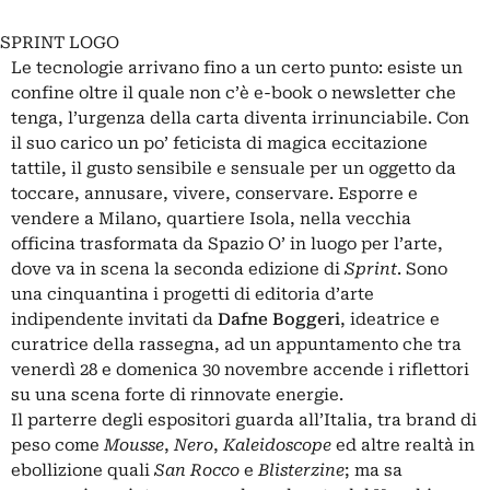
SPRINT LOGO
Le tecnologie arrivano fino a un certo punto: esiste un
confine oltre il quale non c’è e-book o newsletter che
tenga, l’urgenza della carta diventa irrinunciabile. Con
il suo carico un po’ feticista di magica eccitazione
tattile, il gusto sensibile e sensuale per un oggetto da
toccare, annusare, vivere, conservare. Esporre e
vendere a Milano, quartiere Isola, nella vecchia
officina trasformata da Spazio O’ in luogo per l’arte,
dove va in scena la seconda edizione di
Sprint
. Sono
una cinquantina i progetti di editoria d’arte
indipendente invitati da
Dafne Boggeri
, ideatrice e
curatrice della rassegna, ad un appuntamento che tra
venerdì 28 e domenica 30 novembre accende i riflettori
su una scena forte di rinnovate energie.
Il parterre degli espositori guarda all’Italia, tra brand di
peso come
Mousse
,
Nero
,
Kaleidoscope
ed altre realtà in
ebollizione quali
San Rocco
e
Blisterzine
; ma sa