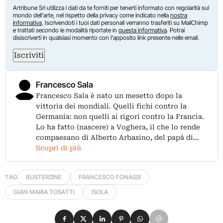
Artribune Srl utilizza i dati da te forniti per tenerti informato con regolarità sul
mondo dell'arte, nel rispetto della privacy come indicato nella
nostra
informativa
. Iscrivendoti i tuoi dati personali verranno trasferiti su MailChimp
e trattati secondo le modalità riportate in
questa informativa
. Potrai
disiscriverti in qualsiasi momento con l'apposito link presente nelle email.
Iscriviti
Francesco Sala
Francesco Sala è nato un mesetto dopo la
vittoria dei mondiali. Quelli fichi contro la
Germania: non quelli ai rigori contro la Francia.
Lo ha fatto (nascere) a Voghera, il che lo rende
compaesano di Alberto Arbasino, del papà di…
Scopri di più
TAG
BLISTERZINE
FRANCESCO FONASSI
GIAN MARIA TOSATTI
ISOLA
Condividi su Facebook
Condividi su X
Condividi su LinkedIn
Condividi su Pinterest
Condividi su WhatsApp
Condividi su Email