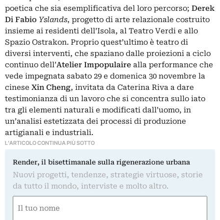
poetica che sia esemplificativa del loro percorso;
Derek
Di Fabio
Yslands
, progetto di arte relazionale costruito
insieme ai residenti dell’Isola, al Teatro Verdi e allo
Spazio Ostrakon. Proprio quest’ultimo è teatro di
diversi interventi, che spaziano dalle proiezioni a ciclo
continuo dell’
Atelier Impopulaire
alla performance che
vede impegnata sabato 29 e domenica 30 novembre la
cinese
Xin Cheng
, invitata da Caterina Riva a dare
testimonianza di un lavoro che si concentra sullo iato
tra gli elementi naturali e modificati dall’uomo, in
un’analisi estetizzata dei processi di produzione
artigianali e industriali.
L'ARTICOLO CONTINUA PIÙ SOTTO
Render, il bisettimanale sulla rigenerazione urbana
Nuovi progetti, tendenze, strategie virtuose, storie
da tutto il mondo, interviste e molto altro.
Nome
(Obbligatorio)