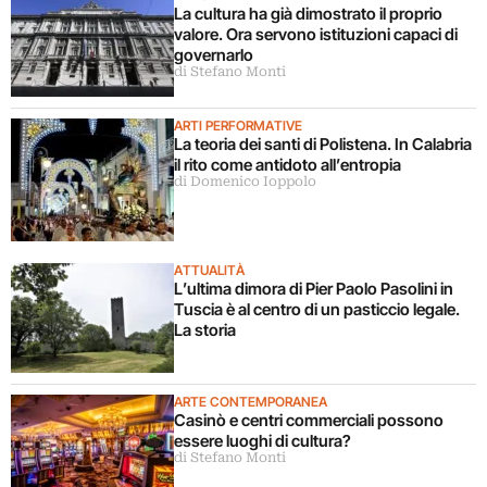
La cultura ha già dimostrato il proprio
valore. Ora servono istituzioni capaci di
governarlo
di Stefano Monti
ARTI PERFORMATIVE
La teoria dei santi di Polistena. In Calabria
il rito come antidoto all’entropia
di Domenico Ioppolo
ATTUALITÀ
L’ultima dimora di Pier Paolo Pasolini in
Tuscia è al centro di un pasticcio legale.
La storia
ARTE CONTEMPORANEA
Casinò e centri commerciali possono
essere luoghi di cultura?
di Stefano Monti