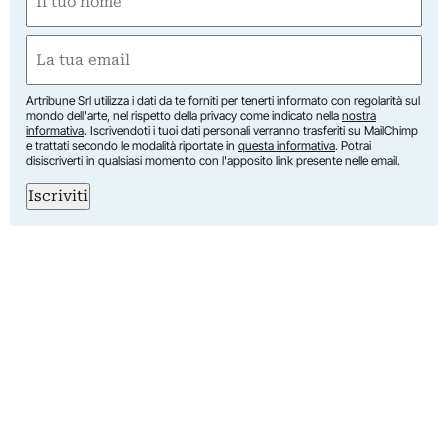
(Required)
First
Email
(Required)
Artribune Srl utilizza i dati da te forniti per tenerti informato con regolarità sul
mondo dell'arte, nel rispetto della privacy come indicato nella
nostra
informativa
. Iscrivendoti i tuoi dati personali verranno trasferiti su MailChimp
e trattati secondo le modalità riportate in
questa informativa
. Potrai
disiscriverti in qualsiasi momento con l'apposito link presente nelle email.
Iscriviti