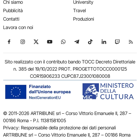
Chi siamo
University
Pubblicità
Travel
Contatti
Produzioni
Lavora con noi
Seguici su Facebook
Seguici su Instagram
Seguici su X
Seguici su YouTube
Seguici su WhatsApp
Seguici su Telegram
Seguici su TikTok
Seguici su Link
Seguici su
Segui
Sito realizzato con il contributo bando TOCC Decreto Direttoriale
n. 385 del 19/10/2022 PROT. PROGETTOTOCC0000125
COR15906233 CUPC87J23001080008
© 2011-2026 ARTRIBUNE srl – Corso Vittorio Emanuele II, 287 –
00186 Roma - P.I. 11381581005
Privacy: Responsabile della protezione dei dati personali
ARTRIBUNE srl – Corso Vittorio Emanuele II, 287 – 00186 Roma