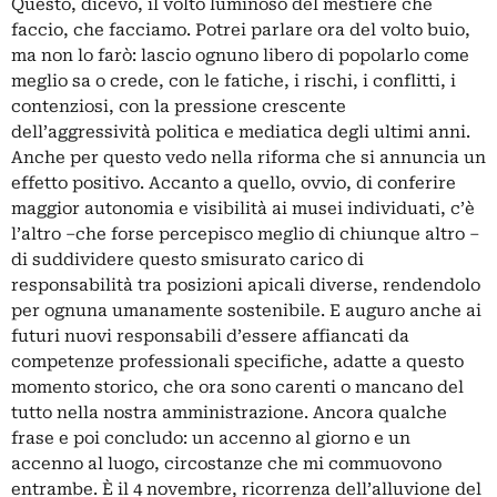
Questo, dicevo, il volto luminoso del mestiere che
faccio, che facciamo. Potrei parlare ora del volto buio,
ma non lo farò: lascio ognuno libero di popolarlo come
meglio sa o crede, con le fatiche, i rischi, i conflitti, i
contenziosi, con la pressione crescente
dell’aggressività politica e mediatica degli ultimi anni.
Anche per questo vedo nella riforma che si annuncia un
effetto positivo. Accanto a quello, ovvio, di conferire
maggior autonomia e visibilità ai musei individuati, c’è
l’altro –che forse percepisco meglio di chiunque altro –
di suddividere questo smisurato carico di
responsabilità tra posizioni apicali diverse, rendendolo
per ognuna umanamente sostenibile. E auguro anche ai
futuri nuovi responsabili d’essere affiancati da
competenze professionali specifiche, adatte a questo
momento storico, che ora sono carenti o mancano del
tutto nella nostra amministrazione. Ancora qualche
frase e poi concludo: un accenno al giorno e un
accenno al luogo, circostanze che mi commuovono
entrambe. È il 4 novembre, ricorrenza dell’alluvione del