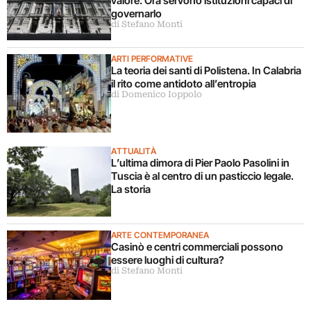
valore. Ora servono istituzioni capaci di
governarlo
di Stefano Monti
ARTI PERFORMATIVE
La teoria dei santi di Polistena. In Calabria
il rito come antidoto all’entropia
di Domenico Ioppolo
ATTUALITÀ
L’ultima dimora di Pier Paolo Pasolini in
Tuscia è al centro di un pasticcio legale.
La storia
ARTE CONTEMPORANEA
Casinò e centri commerciali possono
essere luoghi di cultura?
di Stefano Monti