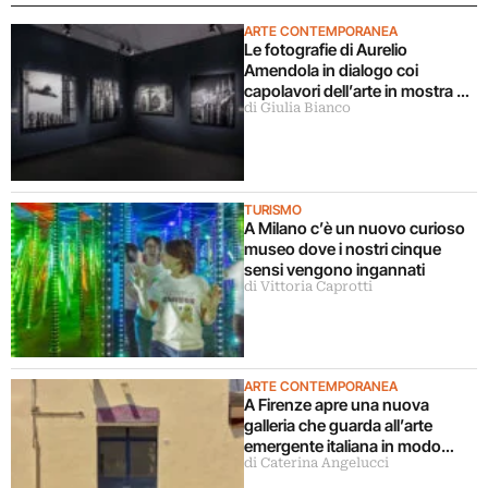
ARTE CONTEMPORANEA
Le fotografie di Aurelio
Amendola in dialogo coi
capolavori dell’arte in mostra a
di Giulia Bianco
Milano
TURISMO
A Milano c’è un nuovo curioso
museo dove i nostri cinque
sensi vengono ingannati
di Vittoria Caprotti
ARTE CONTEMPORANEA
A Firenze apre una nuova
galleria che guarda all’arte
emergente italiana in modo
di Caterina Angelucci
decentrato