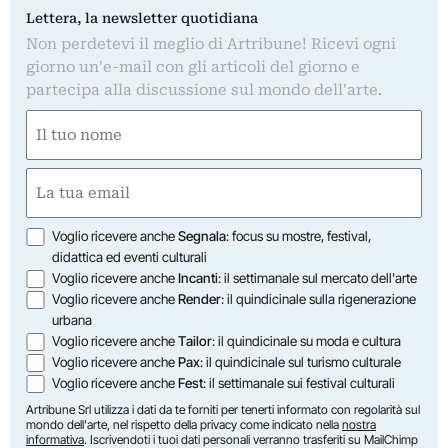
Lettera, la newsletter quotidiana
Non perdetevi il meglio di Artribune! Ricevi ogni
giorno un'e-mail con gli articoli del giorno e
partecipa alla discussione sul mondo dell'arte.
Nome
(Required)
First
Email
(Required)
Opzioni
Voglio ricevere anche
Segnala
: focus su mostre, festival,
didattica ed eventi culturali
Voglio ricevere anche
Incanti
: il settimanale sul mercato dell'arte
Voglio ricevere anche
Render
: il quindicinale sulla rigenerazione
urbana
Voglio ricevere anche
Tailor
: il quindicinale su moda e cultura
Voglio ricevere anche
Pax
: il quindicinale sul turismo culturale
Voglio ricevere anche
Fest
: il settimanale sui festival culturali
Artribune Srl utilizza i dati da te forniti per tenerti informato con regolarità sul
mondo dell'arte, nel rispetto della privacy come indicato nella
nostra
informativa
. Iscrivendoti i tuoi dati personali verranno trasferiti su MailChimp