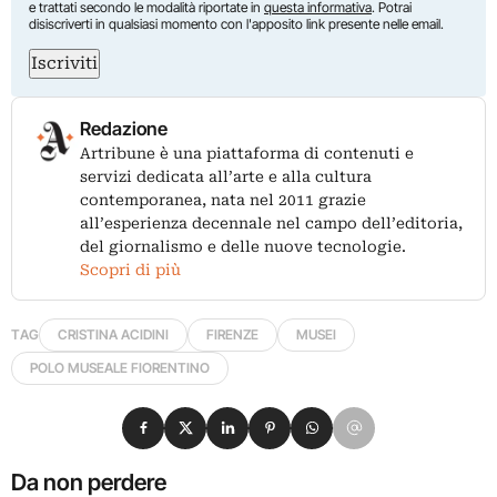
e trattati secondo le modalità riportate in
questa informativa
. Potrai
disiscriverti in qualsiasi momento con l'apposito link presente nelle email.
Iscriviti
Redazione
Artribune è una piattaforma di contenuti e
servizi dedicata all’arte e alla cultura
contemporanea, nata nel 2011 grazie
all’esperienza decennale nel campo dell’editoria,
del giornalismo e delle nuove tecnologie.
Scopri di più
TAG
CRISTINA ACIDINI
FIRENZE
MUSEI
POLO MUSEALE FIORENTINO
Condividi su Facebook
Condividi su X
Condividi su LinkedIn
Condividi su Pinterest
Condividi su WhatsApp
Condividi su Email
Da non perdere