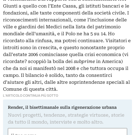
Giunti a quello con l’Ente Cassa, gli istituti bancari e le
fondazioni, alle tante componenti della società civile. I
riconoscimenti internazionali, come l’inclusione delle
ville e giardini dei Medici nella lista del patrimonio
mondiale dell’umanità, e il Polo ne ha 5 su 14. Ho
ricordato alla rinfusa, ma potrei continuare. Visitatori e
introiti sono in crescita, e questo nonostante proprio
dall’estate 2006 cominciasse quella crisi economica (vi
ricordate? scoppiò la bolla dei
subprime
in America)
che da noi si manifestò nel 2008 e che tuttora occupa il
campo. Il bilancio è solido, tanto da consentirci
d’aiutare gli altri, dalle altre soprintendenze speciali al
Comune di questa città.
L'ARTICOLO CONTINUA PIÙ SOTTO
Render, il bisettimanale sulla rigenerazione urbana
Nuovi progetti, tendenze, strategie virtuose, storie
da tutto il mondo, interviste e molto altro.
Nome