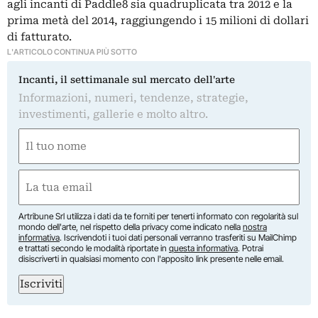
agli incanti di Paddle8 sia quadruplicata tra 2012 e la
prima metà del 2014, raggiungendo i 15 milioni di dollari
di fatturato.
L'ARTICOLO CONTINUA PIÙ SOTTO
Incanti, il settimanale sul mercato dell'arte
Informazioni, numeri, tendenze, strategie,
investimenti, gallerie e molto altro.
Nome
(Obbligatorio)
Nome
Email
(Obbligatorio)
Artribune Srl utilizza i dati da te forniti per tenerti informato con regolarità sul
mondo dell'arte, nel rispetto della privacy come indicato nella
nostra
informativa
. Iscrivendoti i tuoi dati personali verranno trasferiti su MailChimp
e trattati secondo le modalità riportate in
questa informativa
. Potrai
disiscriverti in qualsiasi momento con l'apposito link presente nelle email.
Iscriviti