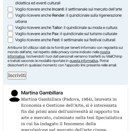
didattica ed eventi culturali
Voglio ricevere anche
Incanti
: il settimanale sul mercato dell'arte
Voglio ricevere anche
Render
: il quindicinale sulla rigenerazione
urbana
Voglio ricevere anche
Tailor
: il quindicinale su moda e cultura
Voglio ricevere anche
Pax
: il quindicinale sul turismo culturale
Voglio ricevere anche
Fest
: il settimanale sui festival culturali
Artribune Srl utilizza i dati da te forniti per tenerti informato con regolarità sul
mondo dell'arte, nel rispetto della privacy come indicato nella
nostra
informativa
. Iscrivendoti i tuoi dati personali verranno trasferiti su MailChimp
e trattati secondo le modalità riportate in
questa informativa
. Potrai
disiscriverti in qualsiasi momento con l'apposito link presente nelle email.
Iscriviti
Martina Gambillara
Martina Gambillara (Padova, 1984), laureata in
Economia e Gestione dell'Arte, si è interessata
fin dai primi anni dell'università al rapporto tra
arte e mercato, culminato nella tesi Specialistica
in cui ha indagato il fenomeno della
speculazione nel mercato dell'arte cinese…