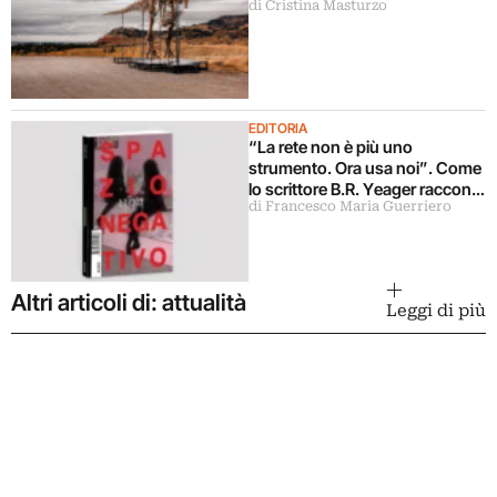
di Cristina Masturzo
venduto il dinosauro più
costoso della storia)
EDITORIA
“La rete non è più uno
strumento. Ora usa noi”. Come
lo scrittore B.R. Yeager racconta
di Francesco Maria Guerriero
Internet e il suo orrore
Altri articoli di: attualità
Leggi di più