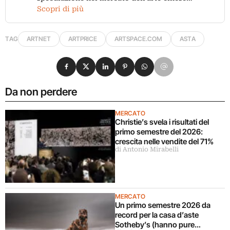
Scopri di più
TAG
ARTNET
ARTPRICE
ARTSPACE.COM
ASTA
Condividi su Facebook
Condividi su X
Condividi su LinkedIn
Condividi su Pinterest
Condividi su WhatsApp
Condividi su Email
Da non perdere
MERCATO
Christie’s svela i risultati del
primo semestre del 2026:
crescita nelle vendite del 71%
di Antonio Mirabelli
MERCATO
Un primo semestre 2026 da
record per la casa d’aste
Sotheby’s (hanno pure