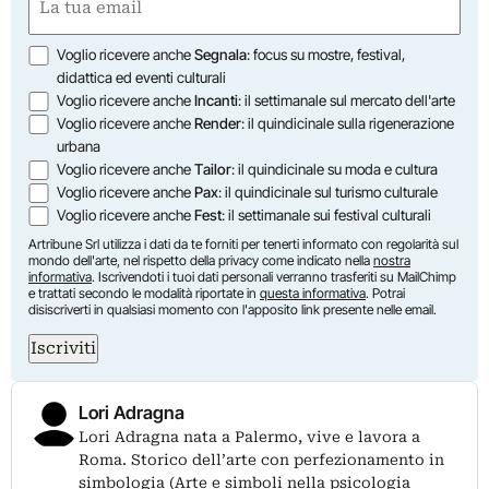
(Obbligatorio)
Opzioni
Voglio ricevere anche
Segnala
: focus su mostre, festival,
didattica ed eventi culturali
Voglio ricevere anche
Incanti
: il settimanale sul mercato dell'arte
Voglio ricevere anche
Render
: il quindicinale sulla rigenerazione
urbana
Voglio ricevere anche
Tailor
: il quindicinale su moda e cultura
Voglio ricevere anche
Pax
: il quindicinale sul turismo culturale
Voglio ricevere anche
Fest
: il settimanale sui festival culturali
Artribune Srl utilizza i dati da te forniti per tenerti informato con regolarità sul
mondo dell'arte, nel rispetto della privacy come indicato nella
nostra
informativa
. Iscrivendoti i tuoi dati personali verranno trasferiti su MailChimp
e trattati secondo le modalità riportate in
questa informativa
. Potrai
disiscriverti in qualsiasi momento con l'apposito link presente nelle email.
Iscriviti
Lori Adragna
Lori Adragna nata a Palermo, vive e lavora a
Roma. Storico dell’arte con perfezionamento in
simbologia (Arte e simboli nella psicologia