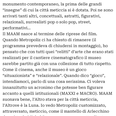
monumento contemporaneo, la prima delle grandi
“insegne” di cui la città meticcia si è dotata. Poi ne sono
arrivati tanti altri, concettuali, astratti, figurativi,
relazionali, surrealisti pop o solo pop, street,
performativi…
Il MAAM nasce al termine delle riprese del film.
Quando Metropoliz ci ha chiesto di rimanere (il
programma prevedeva di chiudersi in montaggio), ho
pensato che con tutti quei “relitti” d’arte che erano stati
realizzati per il cantiere cinematografico il museo
sarebbe partito già con una collezione di tutto rispetto.
Come il cinema, anche il museo è un gioco
“situazionista” e “relazionale”. Quando dico “gioco”,
intendiamoci, parlo di una cosa serissima. Ci voleva
innanzitutto un acronimo che potesse ben figurare
accanto a quelli istituzionali (MAXXI e MACRO). MAAM
suonava bene, l’Altro stava per la città meticcia,
l’Altrove è la Luna. Io vedo Metropoliz customizzato,
attraversato, meticcio, come il mantello di Arlecchino