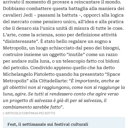
arrivato il momento di provare a reincantare il mondo.
Dobbiamo combattere questa battaglia alla maniera dei
cavalieri Jedi – passami la battuta -, opporci alla logica
del mercato come pensiero unico, all’idea e alla pratica
che il denaro sia l’unica unità di misura di tutte le cose.
L’arte, come la scienza, sono per definizione attività
“disinteressate”. È stato bello regalare un sogno a
Metropoliz, un luogo schiacciato dal peso dei bisogni,
costruire insieme un oggetto “inutile” come un razzo
per andare sulla luna, o un telescopio fatto coi bidoni
del petrolio. Condivido appieno quello che ha detto
Michelangelo Pistoletto quando ha presentato “Space
Metropoliz” alla Cittadellarte: “
È importante, anche se
gli obiettivi non si raggiungono, come non si raggiunge la
luna, agire. Se tutti si rendessero conto che agire verso
un progetto di salvezza è già di per sé salvezza, il
cambiamento sarebbe fatto
”.
L'ARTICOLO CONTINUA PIÙ SOTTO
Fest, il settimanale sui festival culturali