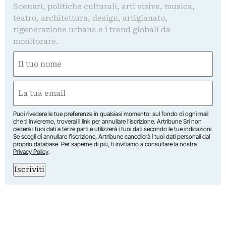
Scenari, politiche culturali, arti visive, musica,
teatro, architettura, design, artigianato,
rigenerazione urbana e i trend globali da
monitorare.
Nome
(Obbligatorio)
Nome
Email
(Obbligatorio)
Puoi rivedere le tue preferenze in qualsiasi momento: sul fondo di ogni mail
che ti invieremo, troverai il link per annullare l’iscrizione. Artribune Srl non
cederà i tuoi dati a terze parti e utilizzerà i tuoi dati secondo le tue indicazioni.
Se scegli di annullare l’iscrizione, Artribune cancellerà i tuoi dati personali dal
proprio database. Per saperne di più, ti invitiamo a consultare la nostra
Privacy Policy
.
Iscriviti