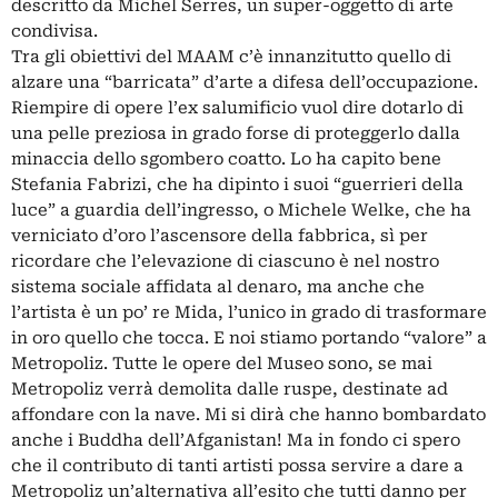
descritto da Michel Serres, un super-oggetto di arte
condivisa.
Tra gli obiettivi del MAAM c’è innanzitutto quello di
alzare una “barricata” d’arte a difesa dell’occupazione.
Riempire di opere l’ex salumificio vuol dire dotarlo di
una pelle preziosa in grado forse di proteggerlo dalla
minaccia dello sgombero coatto. Lo ha capito bene
Stefania Fabrizi, che ha dipinto i suoi “guerrieri della
luce” a guardia dell’ingresso, o Michele Welke, che ha
verniciato d’oro l’ascensore della fabbrica, sì per
ricordare che l’elevazione di ciascuno è nel nostro
sistema sociale affidata al denaro, ma anche che
l’artista è un po’ re Mida, l’unico in grado di trasformare
in oro quello che tocca. E noi stiamo portando “valore” a
Metropoliz. Tutte le opere del Museo sono, se mai
Metropoliz verrà demolita dalle ruspe, destinate ad
affondare con la nave. Mi si dirà che hanno bombardato
anche i Buddha dell’Afganistan! Ma in fondo ci spero
che il contributo di tanti artisti possa servire a dare a
Metropoliz un’alternativa all’esito che tutti danno per