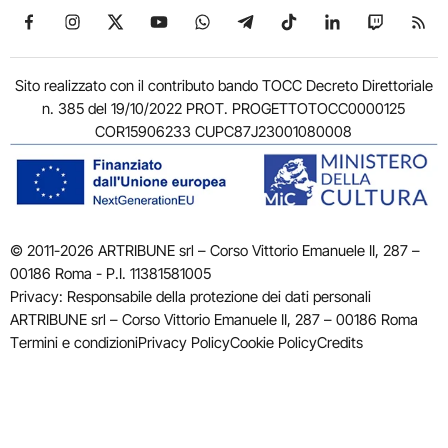
Seguici su Facebook
Seguici su Instagram
Seguici su X
Seguici su YouTube
Seguici su WhatsApp
Seguici su Telegram
Seguici su TikTok
Seguici su Link
Seguici su
Segui
Sito realizzato con il contributo bando TOCC Decreto Direttoriale
n. 385 del 19/10/2022 PROT. PROGETTOTOCC0000125
COR15906233 CUPC87J23001080008
© 2011-2026 ARTRIBUNE srl – Corso Vittorio Emanuele II, 287 –
00186 Roma - P.I. 11381581005
Privacy: Responsabile della protezione dei dati personali
ARTRIBUNE srl – Corso Vittorio Emanuele II, 287 – 00186 Roma
Termini e condizioni
Privacy Policy
Cookie Policy
Credits