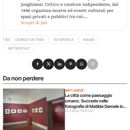
junghiana). Critico e curatore indipendente, dal
1996 organizza mostre ed eventi culturali per
spazi privati e pubblici tra cui:…
Scopri di più
TAG
GIORGIO DE FINIS
INTERVISTA
MAAM
METROPOLIZ
Condividi su Facebook
Condividi su X
Condividi su LinkedIn
Condividi su Pinterest
Condividi su WhatsApp
Condividi su Email
Da non perdere
ARTI VISIVE
La città come paesaggio
umano. Succede nelle
fotografie di Matilde Demele in
di Fabio Petrelli
mostra a Roma