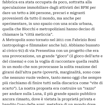
fabbrica era stata occupata da poco, sottratta alla
speculazione immobiliare dagli attivisti dei BPM per
dare un tetto a 200 persone, precari e migranti
provenienti da tutto il mondo, ma anche per
sperimentare, in uno spazio con una scala urbana,
quella che Blocchi e metropoliziani hanno deciso di
chiamare la “città meticcia”.
A Metropoliz sono tornato nel 2011 con Fabrizio Boni
(antropologo e filmmaker anche lui). Abbiamo bussato
al civico 913 di via Prenestina con un progetto che era
una provocazione, un grande “gioco” (il gioco dell’arte e
del cinema) e con la voglia di raccontare quella realtà
in un modo che non provocasse la solita reazione del
girarsi dall’altra parte (povertà, marginalità, sono cose
che nessuno vuole vedere, tanto meno oggi che sempre
più rischiamo di finire tutti nella discarica come “vite di
scarto”). La nostra proposta era costruire un “razzo”
per andare sulla Luna, il più grande spazio pubblico
ancora rimasto, dove è vietata la proprietà privata e
bandito l’uso delle armi, metafora di un mondo dove