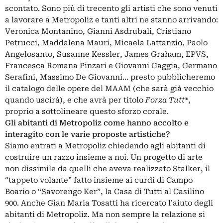
scontato. Sono più di trecento gli artisti che sono venuti
a lavorare a Metropoliz e tanti altri ne stanno arrivando:
Veronica Montanino, Gianni Asdrubali, Cristiano
Petrucci, Maddalena Mauri, Micaela Lattanzio, Paolo
Angelosanto, Susanne Kessler, James Graham, EPVS,
Francesca Romana Pinzari e Giovanni Gaggia, Germano
Serafini, Massimo De Giovanni… presto pubblicheremo
il catalogo delle opere del MAAM (che sarà già vecchio
quando uscirà), e che avrà per titolo
Forza Tutt*
,
proprio a sottolineare questo sforzo corale.
Gli abitanti di Metropoliz come hanno accolto e
interagito con le varie proposte artistiche?
Siamo entrati a Metropoliz chiedendo agli abitanti di
costruire un razzo insieme a noi. Un progetto di arte
non dissimile da quelli che aveva realizzato Stalker, il
“tappeto volante” fatto insieme ai curdi di Campo
Boario o “Savorengo Ker”, la Casa di Tutti al Casilino
900. Anche Gian Maria Tosatti ha ricercato l’aiuto degli
abitanti di Metropoliz. Ma non sempre la relazione si