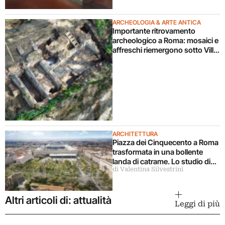
ARCHEOLOGIA & ARTE ANTICA
Importante ritrovamento
archeologico a Roma: mosaici e
affreschi riemergono sotto Villa
Celimontana durante un
cantiere
ARCHITETTURA
Piazza dei Cinquecento a Roma
trasformata in una bollente
landa di catrame. Lo studio di
di Valentina Silvestrini
architettura disconosce il
progetto
Altri articoli di: attualità
Leggi di più