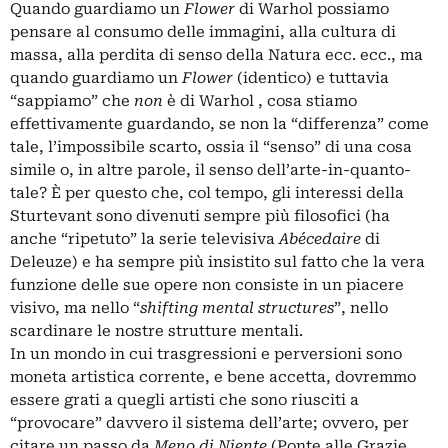
Quando guardiamo un
Flower
di Warhol possiamo
pensare al consumo delle immagini, alla cultura di
massa, alla perdita di senso della Natura ecc. ecc., ma
quando guardiamo un
Flower
(identico) e tuttavia
“sappiamo” che
non
è di Warhol , cosa stiamo
effettivamente guardando, se non la “differenza” come
tale, l’impossibile scarto, ossia il “senso” di una cosa
simile o, in altre parole, il senso dell’arte-in-quanto-
tale? È per questo che, col tempo, gli interessi della
Sturtevant sono divenuti sempre più filosofici (ha
anche “ripetuto” la serie televisiva
Abécedaire
di
Deleuze) e ha sempre più insistito sul fatto che la vera
funzione delle sue opere non consiste in un piacere
visivo, ma nello “
shifting mental structures
”, nello
scardinare le nostre strutture mentali.
In un mondo in cui trasgressioni e perversioni sono
moneta artistica corrente, e bene accetta, dovremmo
essere grati a quegli artisti che sono riusciti a
“provocare” davvero il sistema dell’arte; ovvero, per
citare un passo da
Meno di Niente
(Ponte alle Grazie,