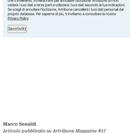
che ti invieremo, troverai il link per annullare l’iscrizione. Artribune Srl non
cederà i tuoi dati a terze parti e utilizzerà i tuoi dati secondo le tue indicazioni.
Se scegli di annullare l’iscrizione, Artribune cancellerà i tuoi dati personali dal
proprio database. Per saperne di più, ti invitiamo a consultare la nostra
Privacy Policy
.
Iscriviti
Marco Senaldi
Articolo pubblicato su
Artribune Magazine
#17