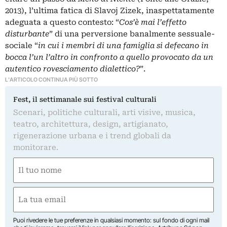
2013), l’ultima fatica di Slavoj Zizek, inaspettatamente
adeguata a questo contesto: “
Cos’è mai l’effetto
disturbante
” di una perversione banalmente sessuale-
sociale “
in cui i membri di una famiglia si defecano in
bocca l’un l’altro in confronto a quello provocato da un
autentico rovesciamento dialettico?
”.
L'ARTICOLO CONTINUA PIÙ SOTTO
Fest, il settimanale sui festival culturali
Scenari, politiche culturali, arti visive, musica,
teatro, architettura, design, artigianato,
rigenerazione urbana e i trend globali da
monitorare.
Nome
(Obbligatorio)
Nome
Email
(Obbligatorio)
Puoi rivedere le tue preferenze in qualsiasi momento: sul fondo di ogni mail