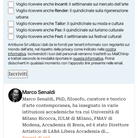
Voglio ricevere anche
Incanti
: il settimanale sul mercato dell'arte
Voglio ricevere anche
Render
: il quindicinale sulla rigenerazione
urbana
Voglio ricevere anche
Tailor
: il quindicinale su moda e cultura
Voglio ricevere anche
Pax
: il quindicinale sul turismo culturale
Voglio ricevere anche
Fest
: il settimanale sui festival culturali
Artribune Srl utilizza i dati da te forniti per tenerti informato con regolarità sul
mondo dell'arte, nel rispetto della privacy come indicato nella
nostra
informativa
. Iscrivendoti i tuoi dati personali verranno trasferiti su MailChimp
e trattati secondo le modalità riportate in
questa informativa
. Potrai
disiscriverti in qualsiasi momento con l'apposito link presente nelle email.
Iscriviti
Marco Senaldi
Marco Senaldi, PhD, filosofo, curatore e teorico
d’arte contemporanea, ha insegnato in varie
istituzioni accademiche tra cui Università di
Milano Bicocca, IULM di Milano, FMAV di
Modena, Accademia di Brera, ed è stato Direttore
Artistico di LABA Libera Accademia di…
Scopri di più