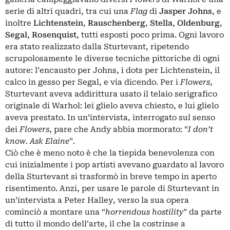
serie di altri quadri, tra cui una
Flag
di
Jasper Johns
, e
inoltre
Lichtenstein
,
Rauschenberg
,
Stella
,
Oldenburg
,
Segal
,
Rosenquist
, tutti esposti poco prima. Ogni lavoro
era stato realizzato dalla Sturtevant, ripetendo
scrupolosamente le diverse tecniche pittoriche di ogni
autore: l’encausto per Johns, i dots per Lichtenstein, il
calco in gesso per Segal, e via dicendo. Per i
Flowers
,
Sturtevant aveva addirittura usato il telaio serigrafico
originale di Warhol: lei glielo aveva chiesto, e lui glielo
aveva prestato. In un’intervista, interrogato sul senso
dei
Flowers
, pare che Andy abbia mormorato: “
I don’t
know. Ask Elaine
”.
Ciò che è meno noto è che la tiepida benevolenza con
cui inizialmente i pop artisti avevano guardato al lavoro
della Sturtevant si trasformò in breve tempo in aperto
risentimento. Anzi, per usare le parole di Sturtevant in
un’intervista a Peter Halley, verso la sua opera
cominciò a montare una “
horrendous hostility
” da parte
di tutto il mondo dell’arte, il che la costrinse a