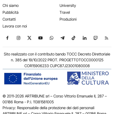
Chi siamo
University
Pubblicità
Travel
Contatti
Produzioni
Lavora con noi
Seguici su Facebook
Seguici su Instagram
Seguici su X
Seguici su YouTube
Seguici su WhatsApp
Seguici su Telegram
Seguici su TikTok
Seguici su Link
Seguici su
Segui
Sito realizzato con il contributo bando TOCC Decreto Direttoriale
n. 385 del 19/10/2022 PROT. PROGETTOTOCC0000125
COR15906233 CUPC87J23001080008
© 2011-2026 ARTRIBUNE srl – Corso Vittorio Emanuele II, 287 –
00186 Roma - P.I. 11381581005
Privacy: Responsabile della protezione dei dati personali
ARTRIBUNE srl – Corso Vittorio Emanuele II, 287 – 00186 Roma