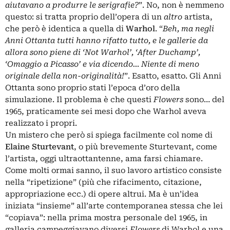
aiutavano a produrre le serigrafie?
”. No, non è nemmeno
questo: si tratta proprio dell’opera di un
altro
artista,
che però è identica a quella di
Warhol
. “
Beh, ma negli
Anni Ottanta tutti hanno rifatto tutto, e le gallerie da
allora sono piene di ‘Not Warhol’, ‘After Duchamp’,
‘Omaggio a Picasso’ e via dicendo… Niente di meno
originale della non-originalità!
”. Esatto, esatto. Gli Anni
Ottanta sono proprio stati l’epoca d’oro della
simulazione. Il problema è che questi
Flowers
sono… del
1965, praticamente sei mesi dopo che Warhol aveva
realizzato i propri.
Un mistero che però si spiega facilmente col nome di
Elaine Sturtevant
, o più brevemente Sturtevant, come
l’artista, oggi ultraottantenne, ama farsi chiamare.
Come molti ormai sanno, il suo lavoro artistico consiste
nella “ripetizione” (più che rifacimento, citazione,
appropriazione ecc.) di opere altrui. Ma è un’idea
iniziata “insieme” all’arte contemporanea stessa che lei
“copiava”: nella prima mostra personale del 1965, in
galleria campeggiavano diversi
Flowers
di Warhol e una