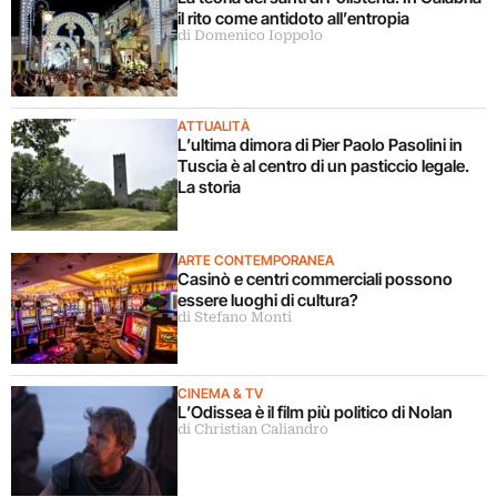
il rito come antidoto all’entropia
di Domenico Ioppolo
ATTUALITÀ
L’ultima dimora di Pier Paolo Pasolini in
Tuscia è al centro di un pasticcio legale.
La storia
ARTE CONTEMPORANEA
Casinò e centri commerciali possono
essere luoghi di cultura?
di Stefano Monti
CINEMA & TV
L’Odissea è il film più politico di Nolan
di Christian Caliandro