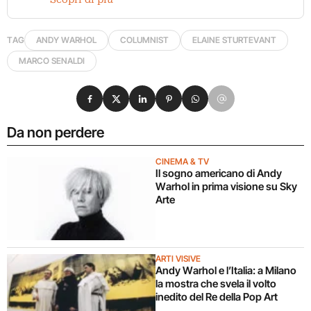
TAG
ANDY WARHOL
COLUMNIST
ELAINE STURTEVANT
MARCO SENALDI
Condividi su Facebook
Condividi su X
Condividi su LinkedIn
Condividi su Pinterest
Condividi su WhatsApp
Condividi su Email
Da non perdere
CINEMA & TV
Il sogno americano di Andy
Warhol in prima visione su Sky
Arte
ARTI VISIVE
Andy Warhol e l’Italia: a Milano
la mostra che svela il volto
inedito del Re della Pop Art