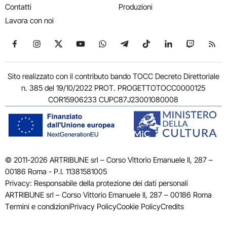
Contatti
Produzioni
Lavora con noi
Seguici su Facebook
Seguici su Instagram
Seguici su X
Seguici su YouTube
Seguici su WhatsApp
Seguici su Telegram
Seguici su TikTok
Seguici su Link
Seguici su
Segui
Sito realizzato con il contributo bando TOCC Decreto Direttoriale
n. 385 del 19/10/2022 PROT. PROGETTOTOCC0000125
COR15906233 CUPC87J23001080008
© 2011-2026 ARTRIBUNE srl – Corso Vittorio Emanuele II, 287 –
00186 Roma - P.I. 11381581005
Privacy: Responsabile della protezione dei dati personali
ARTRIBUNE srl – Corso Vittorio Emanuele II, 287 – 00186 Roma
Termini e condizioni
Privacy Policy
Cookie Policy
Credits