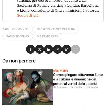
turismo, già ceo di impresa, docente a La
Sapienza di Roma e visiting a Londra, Barcellona
e Lione, consulente di Onu e ministeri, è autore…
Scopri di più
TAG
COLUMNIST
DECRETO VALORE CULTURA
FABIO SEVERINO
MASSIMO BRAY
Condividi su Facebook
Condividi su X
Condividi su LinkedIn
Condividi su Pinterest
Condividi su WhatsApp
Condividi su Email
Da non perdere
ARTI VISIVE
Come spiegare attraverso l’arte
e la cultura le dinamiche del
potere ai vertici della società
di Alessandro Paolo Lombardo